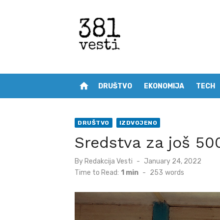
Skip
to
content
home
DRUŠTVO
EKONOMIJA
TECH
DRUŠTVO
IZDVOJENO
Sredstva za još 50
Posted
By
Redakcija Vesti
January 24, 2022
on
Time to Read:
1 min
-
253
words