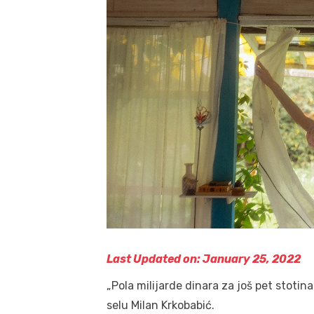
Last Updated on: January 25, 2022
„Pola milijarde dinara za još pet stotina
selu Milan Krkobabić.