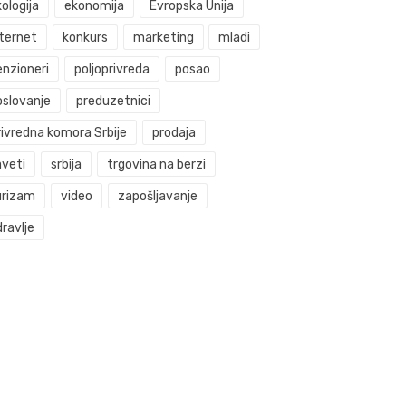
ologija
ekonomija
Evropska Unija
nternet
konkurs
marketing
mladi
enzioneri
poljoprivreda
posao
oslovanje
preduzetnici
rivredna komora Srbije
prodaja
aveti
srbija
trgovina na berzi
urizam
video
zapošljavanje
ravlje