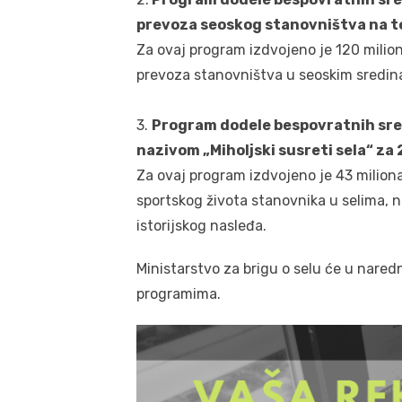
prevoza seoskog stanovništva na ter
Za ovaj program izdvojeno je 120 milion
prevoza stanovništva u seoskim sredin
3.
Program dodele bespovratnih sre
nazivom „Miholjski susreti sela“ za
Za ovaj program izdvojeno je 43 miliona
sportskog života stanovnika u selima, n
istorijskog nasleđa.
Ministarstvo za brigu o selu će u nare
programima.