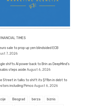
FINANCIAL TIMES
euro sale to prop up yen blindsided ECB
ust 7, 2026
gle shifts AI power back to Brin as DeepMind’s
sabis steps aside
August 6, 2026
e Street in talks to shift its $11bn in debt to
estors including Pimco
August 6, 2026
cije
Beograd
berza
biznis