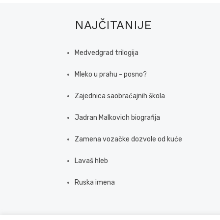
NAJČITANIJE
Medvedgrad trilogija
Mleko u prahu - posno?
Zajednica saobraćajnih škola
Jadran Malkovich biografija
Zamena vozačke dozvole od kuće
Lavaš hleb
Ruska imena