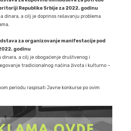
itoriji Republike Srbije za 2022. godinu
a dinara, a cilj je doprinos rešavanju problema
ama.
dstava za organizovanje manifestacije pod
 2022. godinu
 dinara, a cilj je obogaćenje društvenog i
egovanje tradicionalnog načina života i kulturno –
dnom periodu raspisati Javne konkurse po ovim