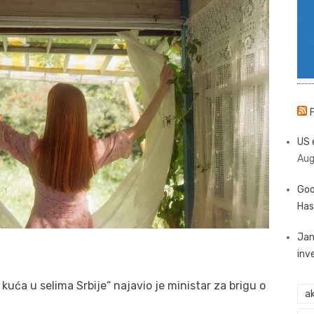
US 
Aug
Goo
Has
Jan
inv
 kuća u selima Srbije“ najavio je ministar za brigu o
ak