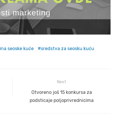
ina seoske kuće
sredstva za seosku kuću
Next
Next
Otvoreno još 15 konkursa za
post:
podsticaje poljoprivrednicima