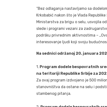
“Bez odlaganja nastavljamo sa dodelom k
Krkobabić nakon što je Vlada Republike S
Ministarstva za brigu o selu, usvojila 
slede i programi vezani za zadrugarstv
podršku privrednim aktivnostima – „Ovo
interesovanje ljudi koji svoju budućnost
Na sednici održanoj 20. januara 2022
1.
Program dodele bespovratnih sre
na teritoriji Republike Srbije za 20
Za ovaj program izdvojeno je 500 milion
stanovništva da ostane na selu i podst
stambenog pitanja.
2.
Program dodele bespovratnih sre