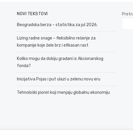
NOVI TEKSTOVI
Pretr
Beogradska berza – statistika za jul 2026.
Lizing radne snage – fleksibilno rešenje za
kompanije koje žele brz i efikasan rast
Koliko mogu da dobiju građani iz Akcionarskog
fonda?
Inicijativa Pojas i put ulazi u zelenu novu eru
Tehnološki pioniri koji menjaju globalnu ekonomiju