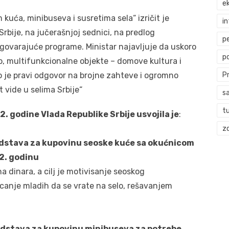
ek
uća, minibuseva i susretima sela“ izričit je
i
rbije, na jučerašnjoj sednici, na predlog
p
odgovarajuće programe. Ministar najavljuje da uskoro
p
o, multifunkcionalne objekte – domove kultura i
 je pravi odgovor na brojne zahteve i ogromno
P
 vide u selima Srbije“
s
t
. godine Vlada Republike Srbije usvojila je
:
zd
dstava za kupovinu seoske kuće sa okućnicom
22. godinu
a dinara, a cilj je motivisanje seoskog
icanje mladih da se vrate na selo, rešavanjem
dstava za kupovinu minibuseva za potrebe