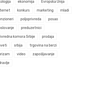
ologija
ekonomija
Evropska Unija
nternet
konkurs
marketing
mladi
enzioneri
poljoprivreda
posao
oslovanje
preduzetnici
rivredna komora Srbije
prodaja
aveti
srbija
trgovina na berzi
urizam
video
zapošljavanje
ravlje