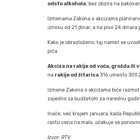
odsto alkohola
, bez obzira na pakovan
Izmenama Zakona o akcizama planirano 
iznosu od 21 dinar, a na pivo 24 dinara p
Kako je obrazloženo, taj namet se uvodi
pića.
Akciza na rakije od voća, grožda ili 
na
rakije od žitarica
316 umesto 309,2
Izmene Zakona o akcizama biće razmotr
zajedno sa budžetom za narednu godi
Inače, već krajem januara, kada Republi
rastu cena na malo, očekuje se ponovno
Izvor: RTV