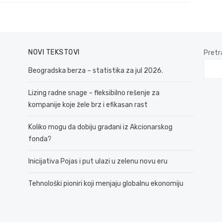
NOVI TEKSTOVI
Pretr
Beogradska berza – statistika za jul 2026.
Lizing radne snage – fleksibilno rešenje za
kompanije koje žele brz i efikasan rast
Koliko mogu da dobiju građani iz Akcionarskog
fonda?
Inicijativa Pojas i put ulazi u zelenu novu eru
Tehnološki pioniri koji menjaju globalnu ekonomiju