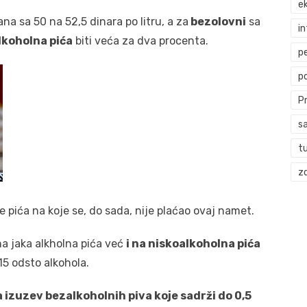
ek
na sa 50 na 52,5 dinara po litru, a za
bezolovni
sa
i
lkoholna pića
biti veća za dva procenta.
p
p
P
s
t
zd
 pića na koje se, do sada, nije plaćao ovaj namet.
a jaka alkholna pića već
i na niskoalkoholna pića
 15 odsto alkohola.
a izuzev bezalkoholnih piva koje sadrži do 0,5