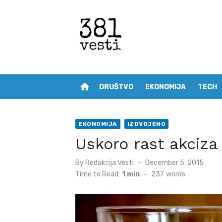
Skip
to
content
home
DRUŠTVO
EKONOMIJA
TECH
EKONOMIJA
IZDVOJENO
Uskoro rast akciza
Posted
By
Redakcija Vesti
December 5, 2015
on
Time to Read:
1 min
-
237
words