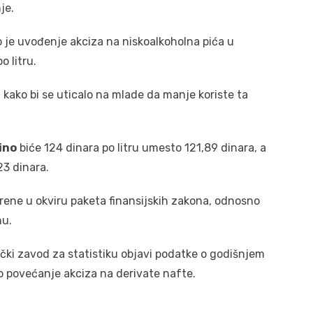
je.
je uvođenje akciza na niskoalkoholna pića u
o litru.
 kako bi se uticalo na mlade da manje koriste ta
vino
biće 124 dinara po litru umesto 121,89 dinara, a
3 dinara.
ene u okviru paketa finansijskih zakona, odnosno
nu.
čki zavod za statistiku objavi podatke o godišnjem
 povećanje akciza na derivate nafte.