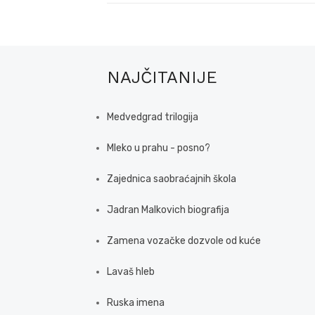
NAJČITANIJE
Medvedgrad trilogija
Mleko u prahu - posno?
Zajednica saobraćajnih škola
Jadran Malkovich biografija
Zamena vozačke dozvole od kuće
Lavaš hleb
Ruska imena