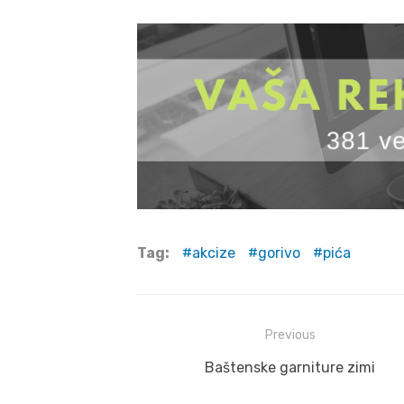
Tag:
akcize
gorivo
pića
Post
Previous
navigation
Previous
Baštenske garniture zimi
post: