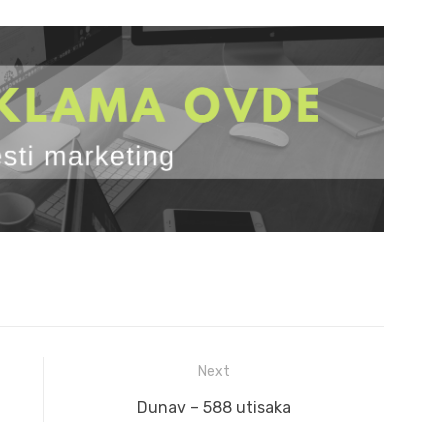
Next
Next
Dunav – 588 utisaka
post: