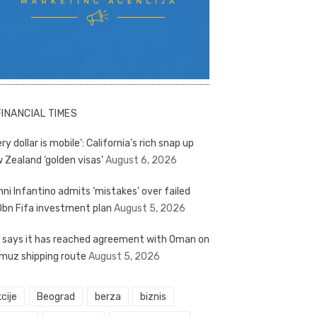
FINANCIAL TIMES
ry dollar is mobile’: California’s rich snap up
 Zealand ‘golden visas’
August 6, 2026
nni Infantino admits ‘mistakes’ over failed
bn Fifa investment plan
August 5, 2026
n says it has reached agreement with Oman on
muz shipping route
August 5, 2026
cije
Beograd
berza
biznis