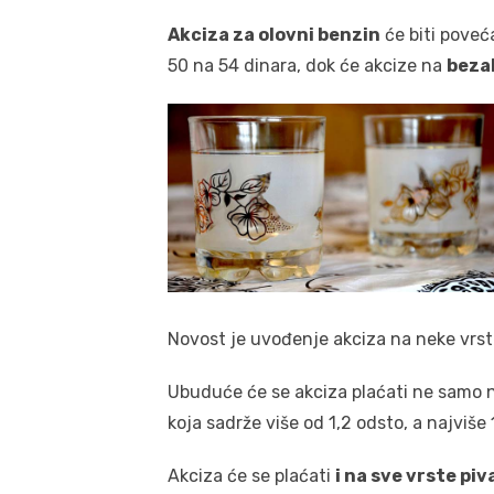
Akciza za olovni benzin
će biti poveća
50 na 54 dinara, dok će akcize na
beza
Novost je uvođenje akciza na neke vrste
Ubuduće će se akciza plaćati ne samo n
koja sadrže više od 1,2 odsto, a najviše
Akciza će se plaćati
i na sve vrste piv