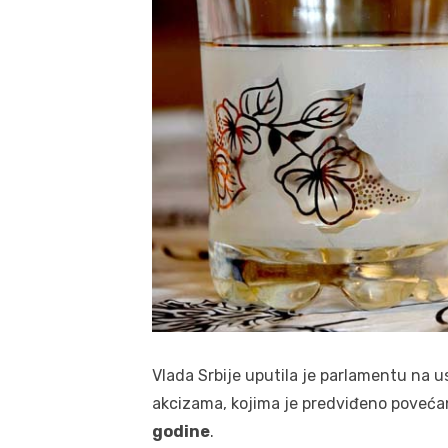
Vlada Srbije uputila je parlamentu na 
akcizama, kojima je predviđeno poveća
godine
.