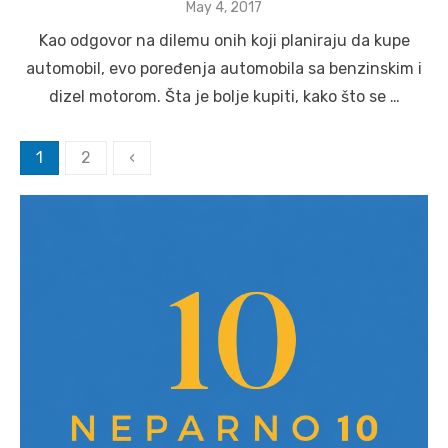
Posted
May 4, 2017
on
Kao odgovor na dilemu onih koji planiraju da kupe
automobil, evo poređenja automobila sa benzinskim i
dizel motorom. Šta je bolje kupiti, kako što se …
Posts
1
2
‹
pagination