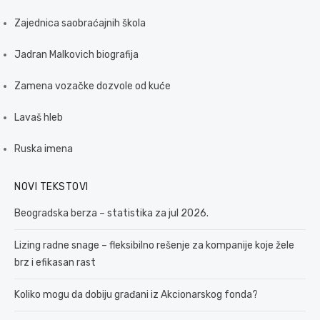
Zajednica saobraćajnih škola
Jadran Malkovich biografija
Zamena vozačke dozvole od kuće
Lavaš hleb
Ruska imena
NOVI TEKSTOVI
Beogradska berza – statistika za jul 2026.
Lizing radne snage – fleksibilno rešenje za kompanije koje žele
brz i efikasan rast
Koliko mogu da dobiju građani iz Akcionarskog fonda?