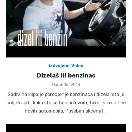
Izdvojeno
,
Video
Dizelaš ili benzinac
Posted
March 16, 2018
on
Sadržina klipa je poredjenje benzinaca i dizela, sta je
bolje kupiti, kako što se tiče polovnih, tako i što se tiče
novih automobila. Poseban akcenat …