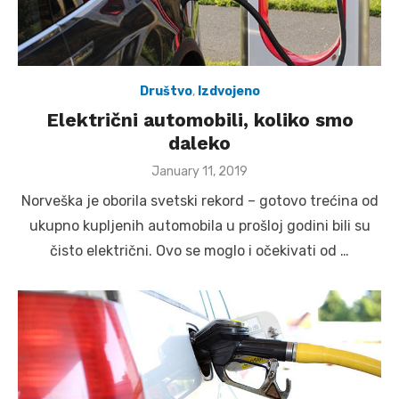
Društvo
,
Izdvojeno
Električni automobili, koliko smo
daleko
Posted
January 11, 2019
on
Norveška je oborila svetski rekord – gotovo trećina od
ukupno kupljenih automobila u prošloj godini bili su
čisto električni. Ovo se moglo i očekivati od …