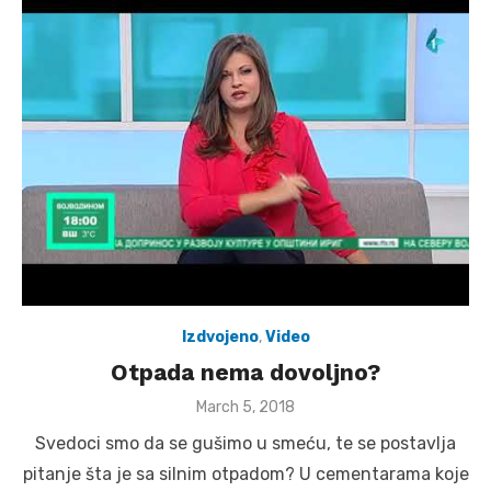
Izdvojeno
,
Video
Otpada nema dovoljno?
Posted
March 5, 2018
on
Svedoci smo da se gušimo u smeću, te se postavlja
pitanje šta je sa silnim otpadom? U cementarama koje