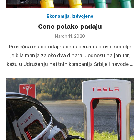
Ekonomija
,
Izdvojeno
Cene polako padaju
Posted
March 11, 2020
on
Prosečna maloprodajna cena benzina prošle nedelje
je bila manja za oko dva dinara u odnosu na januar,
kažu u Udruženju naftnih kompanija Srbije i navode …