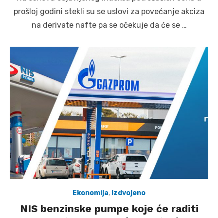
prošloj godini stekli su se uslovi za povećanje akciza
na derivate nafte pa se očekuje da će se …
Ekonomija
,
Izdvojeno
NIS benzinske pumpe koje će raditi