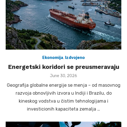
Ekonomija
,
Izdvojeno
Energetski koridori se preusmeravaju
Posted
June 30, 2026
on
Geografija globalne energije se menja – od masovnog
razvoja obnovljivih izvora u Indiji i Brazilu, do
kineskog vodstva u čistim tehnologijama i
investicionih kapaciteta zemalja …