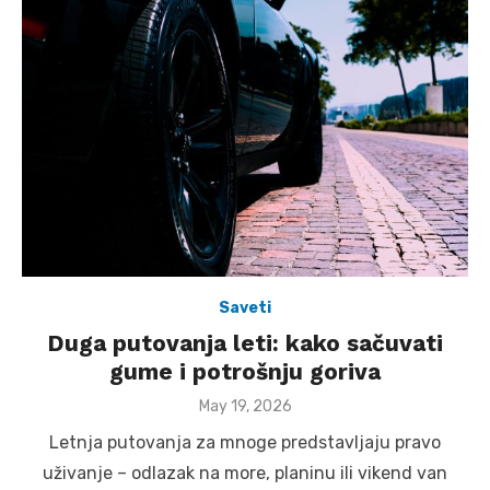
Saveti
Duga putovanja leti: kako sačuvati
gume i potrošnju goriva
Posted
May 19, 2026
on
Letnja putovanja za mnoge predstavljaju pravo
uživanje – odlazak na more, planinu ili vikend van