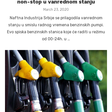
non-stop u vanrednom stanju
Posted
March 23, 2020
on
Naftna Industrija Srbije se prilagodila vanrednom
stanju u smislu radnog vremena benzinskih pumpi.
Evo spiska benzinskih stanica koje će raditi u režimu
od 00-24h. u …