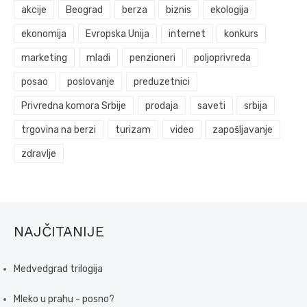
akcije
Beograd
berza
biznis
ekologija
ekonomija
Evropska Unija
internet
konkurs
marketing
mladi
penzioneri
poljoprivreda
posao
poslovanje
preduzetnici
Privredna komora Srbije
prodaja
saveti
srbija
trgovina na berzi
turizam
video
zapošljavanje
zdravlje
NAJČITANIJE
Medvedgrad trilogija
Mleko u prahu - posno?