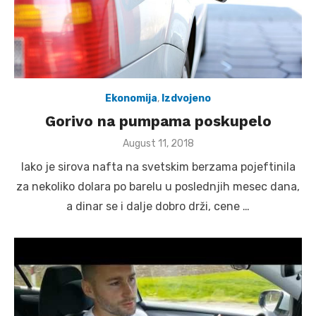
Ekonomija
,
Izdvojeno
Gorivo na pumpama poskupelo
Posted
August 11, 2018
on
Iako je sirova nafta na svetskim berzama pojeftinila
za nekoliko dolara po barelu u poslednjih mesec dana,
a dinar se i dalje dobro drži, cene …