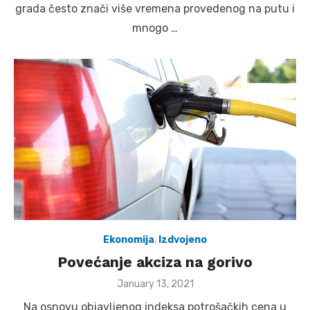
grada često znači više vremena provedenog na putu i
mnogo …
Ekonomija
,
Izdvojeno
Povećanje akciza na gorivo
Posted
January 13, 2021
on
Na osnovu objavljenog indeksa potrošačkih cena u