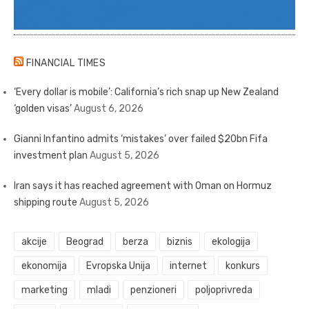
FINANCIAL TIMES
‘Every dollar is mobile’: California’s rich snap up New Zealand
‘golden visas’
August 6, 2026
Gianni Infantino admits ‘mistakes’ over failed $20bn Fifa
investment plan
August 5, 2026
Iran says it has reached agreement with Oman on Hormuz
shipping route
August 5, 2026
akcije
Beograd
berza
biznis
ekologija
ekonomija
Evropska Unija
internet
konkurs
marketing
mladi
penzioneri
poljoprivreda