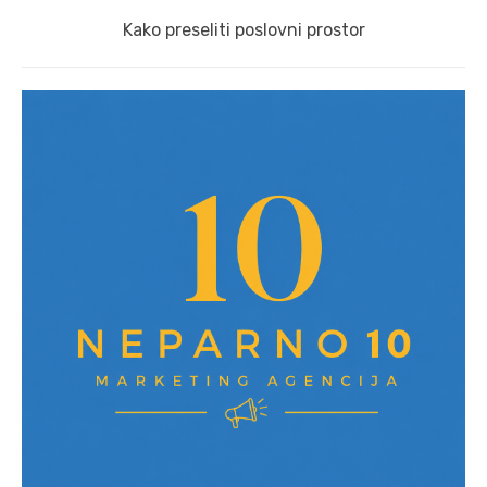
Next
Kako preseliti poslovni prostor
post: