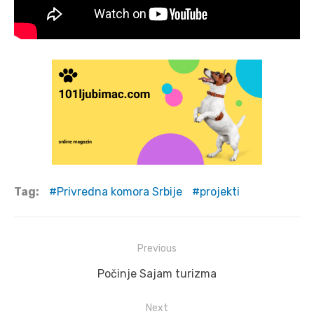
Tag:
Privredna komora Srbije
projekti
Post
Previous
navigation
Previous
Počinje Sajam turizma
post:
Next