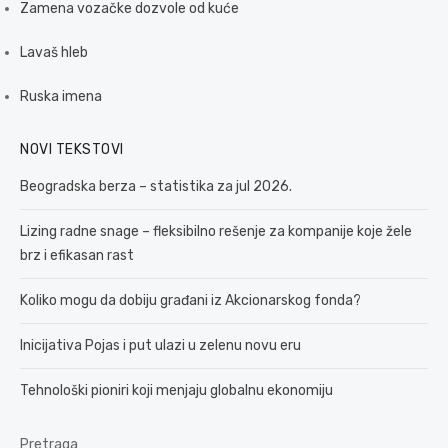
Zamena vozačke dozvole od kuće
Lavaš hleb
Ruska imena
NOVI TEKSTOVI
Beogradska berza – statistika za jul 2026.
Lizing radne snage – fleksibilno rešenje za kompanije koje žele
brz i efikasan rast
Koliko mogu da dobiju građani iz Akcionarskog fonda?
Inicijativa Pojas i put ulazi u zelenu novu eru
Tehnološki pioniri koji menjaju globalnu ekonomiju
Pretraga