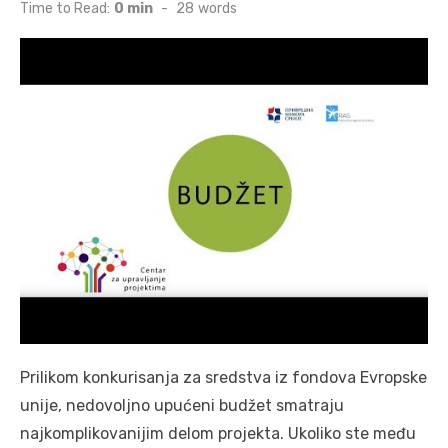
on
Time to Read:
0 min
-
28
words
Prilikom konkurisanja za sredstva iz fondova Evropske
unije, nedovoljno upućeni budžet smatraju
najkomplikovanijim delom projekta. Ukoliko ste među