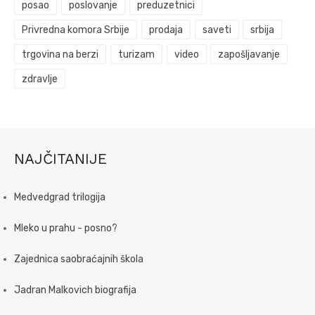
posao
poslovanje
preduzetnici
Privredna komora Srbije
prodaja
saveti
srbija
trgovina na berzi
turizam
video
zapošljavanje
zdravlje
NAJČITANIJE
Medvedgrad trilogija
Mleko u prahu - posno?
Zajednica saobraćajnih škola
Jadran Malkovich biografija