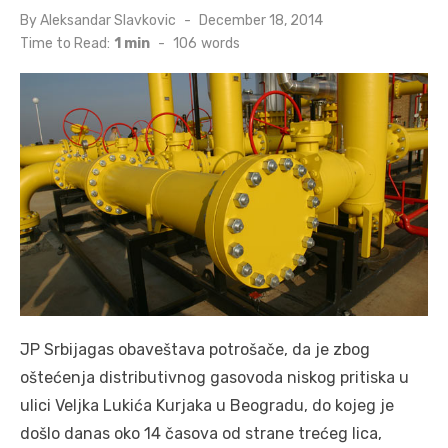
Posted
By
Aleksandar Slavkovic
December 18, 2014
on
Time to Read:
1 min
-
106
words
JP Srbijagas obaveštava potrošače, da je zbog
oštećenja distributivnog gasovoda niskog pritiska u
ulici Veljka Lukića Kurjaka u Beogradu, do kojeg je
došlo danas oko 14 časova od strane trećeg lica,