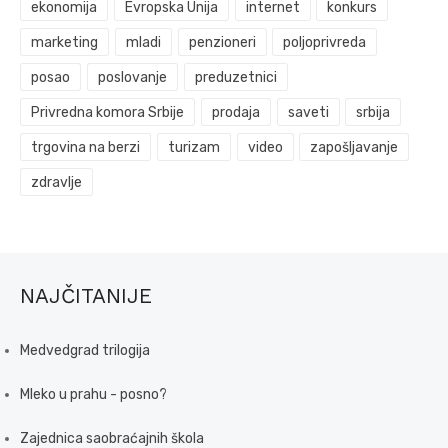
ekonomija
Evropska Unija
internet
konkurs
marketing
mladi
penzioneri
poljoprivreda
posao
poslovanje
preduzetnici
Privredna komora Srbije
prodaja
saveti
srbija
trgovina na berzi
turizam
video
zapošljavanje
zdravlje
NAJČITANIJE
Medvedgrad trilogija
Mleko u prahu - posno?
Zajednica saobraćajnih škola