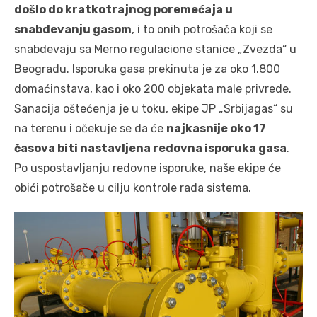
došlo do kratkotrajnog poremećaja u
snabdevanju gasom
, i to onih potrošača koji se
snabdevaju sa Merno regulacione stanice „Zvezda“ u
Beogradu. Isporuka gasa prekinuta je za oko 1.800
domaćinstava, kao i oko 200 objekata male privrede.
Sanacija oštećenja je u toku, ekipe JP „Srbijagas“ su
na terenu i očekuje se da će
najkasnije oko 17
časova biti nastavljena redovna isporuka gasa
.
Po uspostavljanju redovne isporuke, naše ekipe će
obići potrošače u cilju kontrole rada sistema.