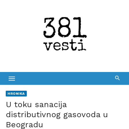
Skip
to
content
HRONIKA
U toku sanacija
distributivnog gasovoda u
Beogradu