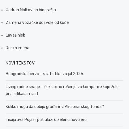
Jadran Malkovich biografija
Zamena vozačke dozvole od kuće
Lavaš hleb
Ruska imena
NOVI TEKSTOVI
Beogradska berza – statistika za jul 2026.
Lizing radne snage – fleksibilno rešenje za kompanije koje žele
brz i efikasan rast
Koliko mogu da dobiju građani iz Akcionarskog fonda?
Inicijativa Pojas i put ulazi u zelenu novu eru