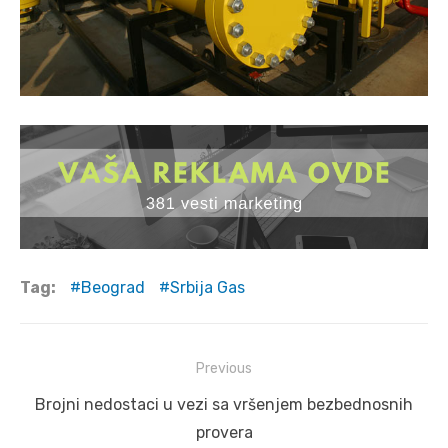
Tag:
Beograd
Srbija Gas
Post
Previous
navigation
Previous
Brojni nedostaci u vezi sa vršenjem bezbednosnih
post:
provera