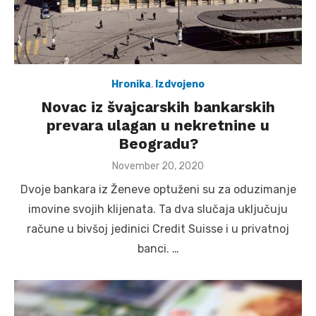
Hronika
,
Izdvojeno
Novac iz švajcarskih bankarskih
prevara ulagan u nekretnine u
Beogradu?
Posted
November 20, 2020
on
Dvoje bankara iz Ženeve optuženi su za oduzimanje
imovine svojih klijenata. Ta dva slučaja uključuju
račune u bivšoj jedinici Credit Suisse i u privatnoj
banci. …