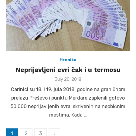
Hronika
Neprijavljeni evri čak i u termosu
Posted
July 20, 2018
on
Carinici su 18. i 19. jula 2018. godine na graničnom
prelazu Preševo i punktu Merdare zaplenili gotovo
50.000 neprijavljenih evra, skrivenih na neobičnim
mestima. Kada …
Posts
1
2
3
‹