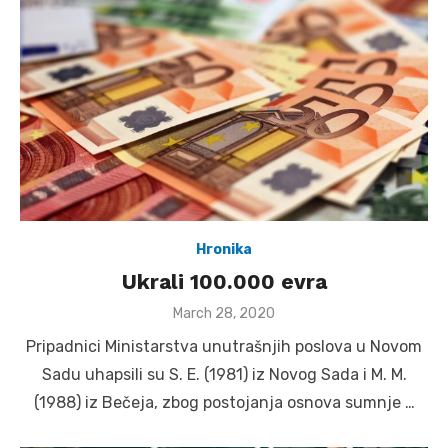
Hronika
Ukrali 100.000 evra
Posted
March 28, 2020
on
Pripadnici Ministarstva unutrašnjih poslova u Novom
Sadu uhapsili su S. E. (1981) iz Novog Sada i M. M.
(1988) iz Bečeja, zbog postojanja osnova sumnje …