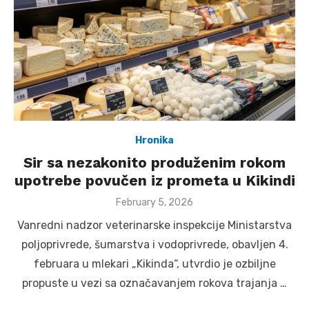
Hronika
Sir sa nezakonito produženim rokom
upotrebe povučen iz prometa u Kikindi
Posted
February 5, 2026
on
Vanredni nadzor veterinarske inspekcije Ministarstva
poljoprivrede, šumarstva i vodoprivrede, obavljen 4.
februara u mlekari „Kikinda“, utvrdio je ozbiljne
propuste u vezi sa označavanjem rokova trajanja …