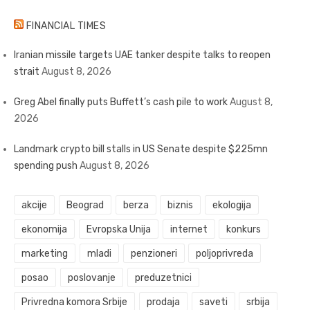
FINANCIAL TIMES
Iranian missile targets UAE tanker despite talks to reopen
strait
August 8, 2026
Greg Abel finally puts Buffett’s cash pile to work
August 8,
2026
Landmark crypto bill stalls in US Senate despite $225mn
spending push
August 8, 2026
akcije
Beograd
berza
biznis
ekologija
ekonomija
Evropska Unija
internet
konkurs
marketing
mladi
penzioneri
poljoprivreda
posao
poslovanje
preduzetnici
Privredna komora Srbije
prodaja
saveti
srbija