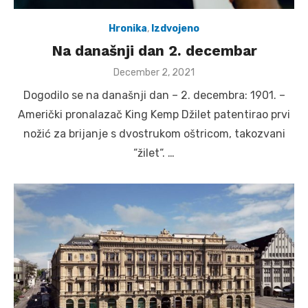
Hronika
,
Izdvojeno
Na današnji dan 2. decembar
Posted
December 2, 2021
on
Dogodilo se na današnji dan – 2. decembra: 1901. –
Američki pronalazač King Kemp Džilet patentirao prvi
nožić za brijanje s dvostrukom oštricom, takozvani
“žilet“. …