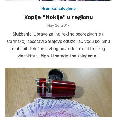
Hronika
,
Izdvojeno
Kopije “Nokije” u regionu
Posted
May 26, 2019
on
Službenici Uprave za indirektno oporezivanje u
Carinskoj ispostavi Sarajevo oduzeli su veću količinu
mobilnih telefona, zbog povrede intelektualnog
vlasništva i žiga. U saradnji sa kolegama …