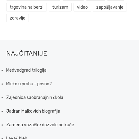
trgovina na berzi
turizam
video
zapošljavanje
zdravlje
NAJČITANIJE
Medvedgrad trilogija
Mleko u prahu - posno?
Zajednica saobraćajnih škola
Jadran Malkovich biografija
Zamena vozačke dozvole od kuće
Lavaš hleb