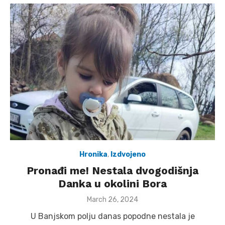
Hronika
,
Izdvojeno
Pronađi me! Nestala dvogodišnja
Danka u okolini Bora
Posted
March 26, 2024
on
U Banjskom polju danas popodne nestala je