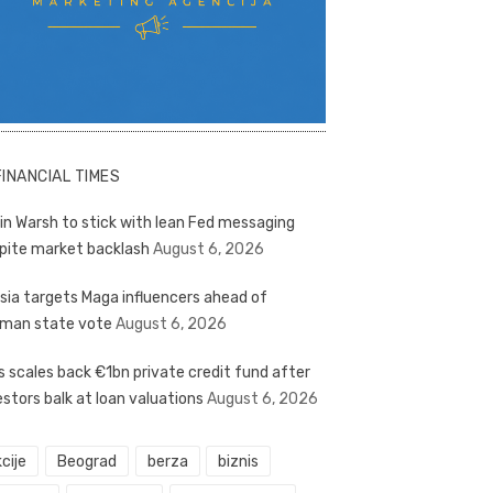
FINANCIAL TIMES
in Warsh to stick with lean Fed messaging
pite market backlash
August 6, 2026
sia targets Maga influencers ahead of
man state vote
August 6, 2026
s scales back €1bn private credit fund after
estors balk at loan valuations
August 6, 2026
cije
Beograd
berza
biznis