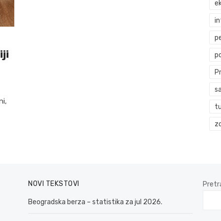
ek
i
p
ji
p
P
s
i,
t
zd
NOVI TEKSTOVI
Pretr
Beogradska berza – statistika za jul 2026.