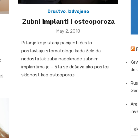
Društvo
,
Izdvojeno
Zubni implanti i osteoporoza
Posted
May 2, 2018
on
Pitanje koje stariji pacijenti često
postavljaju stomatologu kada žele da
nedostatak zuba nadoknade zubnim
o
Kev
implantima je – šta se dešava ako postoji
des
sklonost kao osteoporozi …
ni,
Rus
Ger
Are
inv
ak