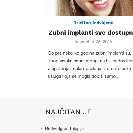
Društvo
,
Izdvojeno
Zubni implanti sve dostupni
Posted
November 26, 2015
on
Do pre nekoliko godina zubni implanti su,
zbog visoke cene, mnogima bili nedostupn
a ugradnja implanta bila je stomatološka
usluga koja se mogla dobiti samo …
NAJČITANIJE
Medvedgrad trilogija