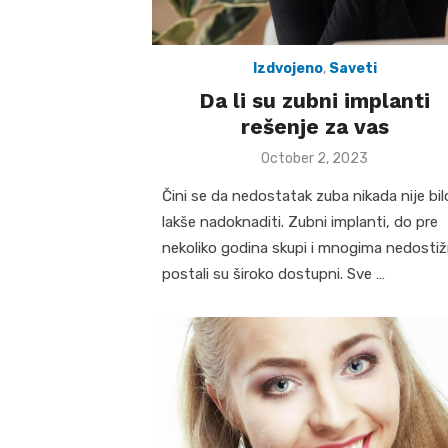
Izdvojeno
,
Saveti
Da li su zubni implanti
rešenje za vas
Posted
October 2, 2023
on
Čini se da nedostatak zuba nikada nije bil
lakše nadoknaditi. Zubni implanti, do pre
nekoliko godina skupi i mnogima nedostiž
postali su široko dostupni. Sve …