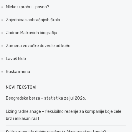
Mleko u prahu - posno?
Zajednica saobraćajnih škola
Jadran Malkovich biografija
Zamena vozačke dozvole od kuće
Lavaš hleb
Ruska imena
NOVI TEKSTOVI
Beogradska berza – statistika za jul 2026.
Lizing radne snage – fleksibilno rešenje za kompanije koje žele
brz i efikasan rast
Koliko mogu da dobiju građani iz Akcionarskog fonda?