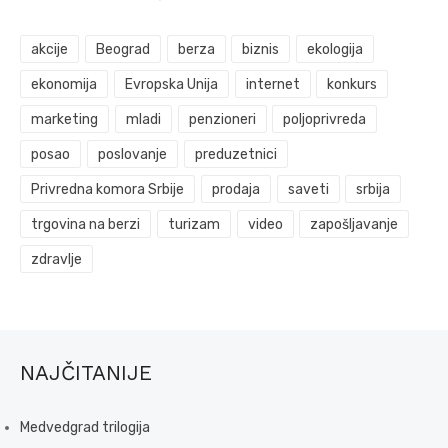
akcije
Beograd
berza
biznis
ekologija
ekonomija
Evropska Unija
internet
konkurs
marketing
mladi
penzioneri
poljoprivreda
posao
poslovanje
preduzetnici
Privredna komora Srbije
prodaja
saveti
srbija
trgovina na berzi
turizam
video
zapošljavanje
zdravlje
NAJČITANIJE
Medvedgrad trilogija