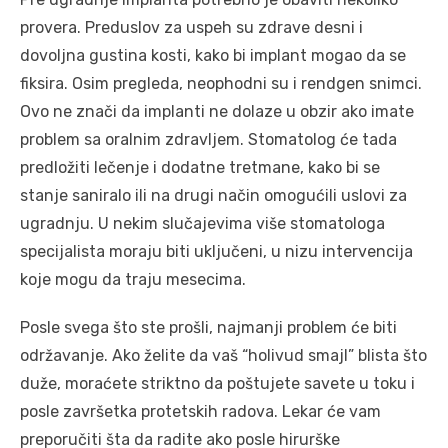
provera. Preduslov za uspeh su zdrave desni i
dovoljna gustina kosti, kako bi implant mogao da se
fiksira. Osim pregleda, neophodni su i rendgen snimci.
Ovo ne znači da implanti ne dolaze u obzir ako imate
problem sa oralnim zdravljem. Stomatolog će tada
predložiti lečenje i dodatne tretmane, kako bi se
stanje saniralo ili na drugi način omogućili uslovi za
ugradnju. U nekim slučajevima više stomatologa
specijalista moraju biti uključeni, u nizu intervencija
koje mogu da traju mesecima.
Posle svega što ste prošli, najmanji problem će biti
održavanje. Ako želite da vaš “holivud smajl” blista što
duže, moraćete striktno da poštujete savete u toku i
posle završetka protetskih radova. Lekar će vam
preporučiti šta da radite ako posle hirurške