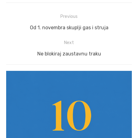
Post
Previous
navigation
Previous
Od 1. novembra skuplji gas i struja
post:
Next
Next
Ne blokiraj zaustavnu traku
post: