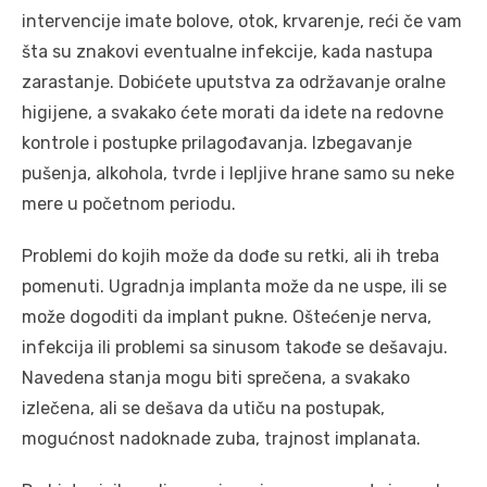
intervencije imate bolove, otok, krvarenje, reći če vam
šta su znakovi eventualne infekcije, kada nastupa
zarastanje. Dobićete uputstva za održavanje oralne
higijene, a svakako ćete morati da idete na redovne
kontrole i postupke prilagođavanja. Izbegavanje
pušenja, alkohola, tvrde i lepljive hrane samo su neke
mere u početnom periodu.
Problemi do kojih može da dođe su retki, ali ih treba
pomenuti. Ugradnja implanta može da ne uspe, ili se
može dogoditi da implant pukne. Oštećenje nerva,
infekcija ili problemi sa sinusom takođe se dešavaju.
Navedena stanja mogu biti sprečena, a svakako
izlečena, ali se dešava da utiču na postupak,
mogućnost nadoknade zuba, trajnost implanata.