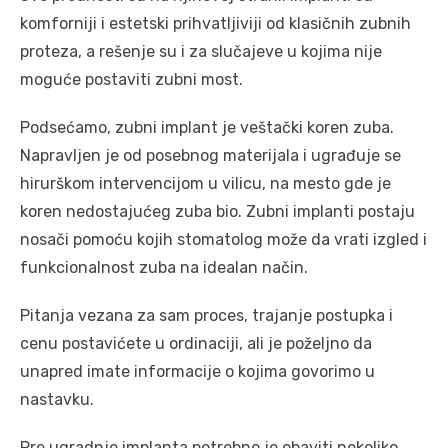
komforniji i estetski prihvatljiviji od klasičnih zubnih
proteza, a rešenje su i za slučajeve u kojima nije
moguće postaviti zubni most.
Podsećamo, zubni implant je veštački koren zuba.
Napravljen je od posebnog materijala i ugrađuje se
hirurškom intervencijom u vilicu, na mesto gde je
koren nedostajućeg zuba bio. Zubni implanti postaju
nosači pomoću kojih stomatolog može da vrati izgled i
funkcionalnost zuba na idealan način.
Pitanja vezana za sam proces, trajanje postupka i
cenu postavićete u ordinaciji, ali je poželjno da
unapred imate informacije o kojima govorimo u
nastavku.
Pre ugradnje implanta potrebno je obaviti nekoliko