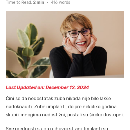
on
Time to Read:
2 min
-
416
words
Last Updated on: December 12, 2024
Čini se da nedostatak zuba nikada nije bilo lakše
nadoknaditi. Zubni implanti, do pre nekoliko godina
skupi i mnogima nedostižni, postali su široko dostupni.
Sve prednosti su na njihovoj strani. Implanti su