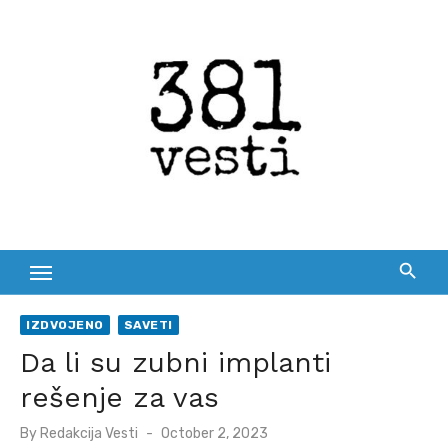
Skip
to
content
IZDVOJENO
SAVETI
Da li su zubni implanti
rešenje za vas
Posted
By
Redakcija Vesti
October 2, 2023