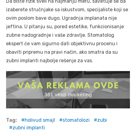
Da biste rizik sveli na najmanju meru, savetuje se da
izaberete stručnjake sa iskustvom, specijaliste koji se
ovim poslom bave dugo. Ugradnja implanata nije
jeftina. U pitanju su, pored estetike, funkcionisanje
zubne nadogradnje i vaše zdravlje. Stomatolog
ekspert će vam sigurno dati objektivnu procenu i
obaviti pripremu na pravi način, ako smatra da su
zubni implanti najbolje rešenje za vas.
Tag:
holivud smajl
stomatolozi
zubi
zubni implanti