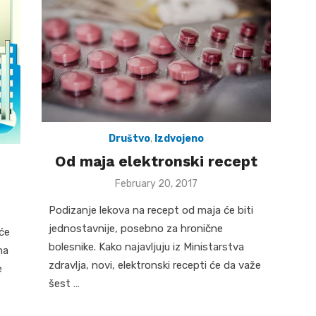
Društvo
,
Izdvojeno
Od maja elektronski recept
Posted
February 20, 2017
on
Podizanje lekova na recept od maja će biti
jednostavnije, posebno za hronične
 će
bolesnike. Kako najavljuju iz Ministarstva
na
zdravlja, novi, elektronski recepti će da važe
e
šest …