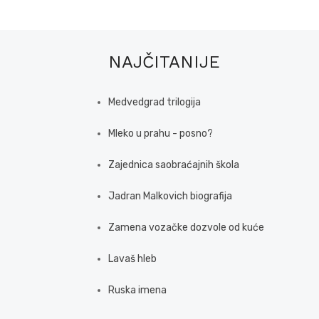
NAJČITANIJE
Medvedgrad trilogija
Mleko u prahu - posno?
Zajednica saobraćajnih škola
Jadran Malkovich biografija
Zamena vozačke dozvole od kuće
Lavaš hleb
Ruska imena