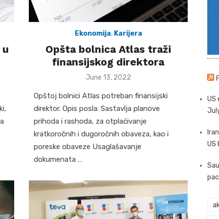
Ekonomija
,
Karijera
 u
Opšta bolnica Atlas traži
finansijskog direktora
Posted
June 13, 2022
on
Opštoj bolnici Atlas potreban finansijski
US 
i,
direktor. Opis posla: Sastavlja planove
Jul
ma
prihoda i rashoda, za otplaćivanje
Iran
kratkoročnih i dugoročnih obaveza, kao i
US 
poreske obaveze Usaglašavanje
dokumenata …
Sau
pac
ak