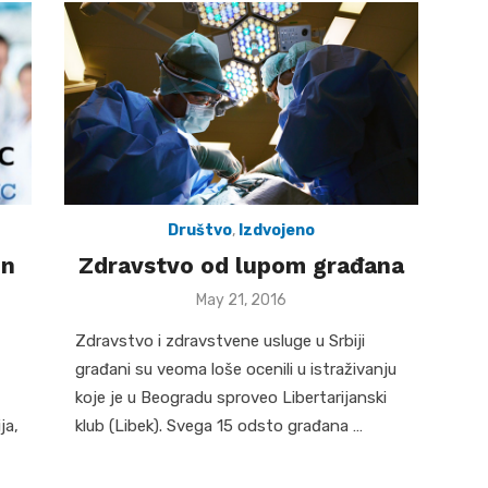
Društvo
,
Izdvojeno
on
Zdravstvo od lupom građana
Posted
May 21, 2016
on
Zdravstvo i zdravstvene usluge u Srbiji
građani su veoma loše ocenili u istraživanju
koje je u Beogradu sproveo Libertarijanski
ja,
klub (Libek). Svega 15 odsto građana …