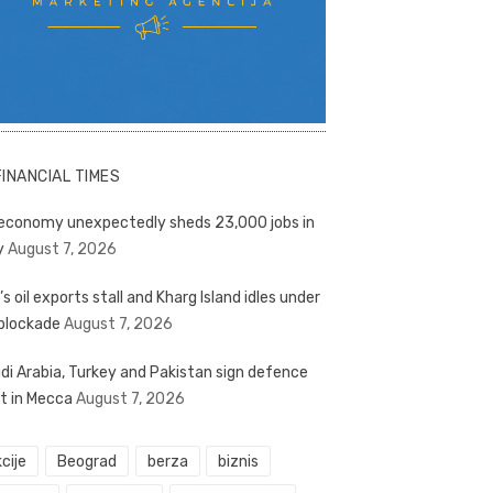
FINANCIAL TIMES
economy unexpectedly sheds 23,000 jobs in
y
August 7, 2026
’s oil exports stall and Kharg Island idles under
blockade
August 7, 2026
di Arabia, Turkey and Pakistan sign defence
t in Mecca
August 7, 2026
cije
Beograd
berza
biznis