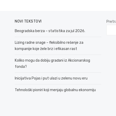
NOVI TEKSTOVI
Pretr
Beogradska berza – statistika za jul 2026.
Lizing radne snage – fleksibilno rešenje za
kompanije koje žele brz i efikasan rast
Koliko mogu da dobiju građani iz Akcionarskog
fonda?
Inicijativa Pojas i put ulazi u zelenu novu eru
Tehnološki pioniri koji menjaju globalnu ekonomiju