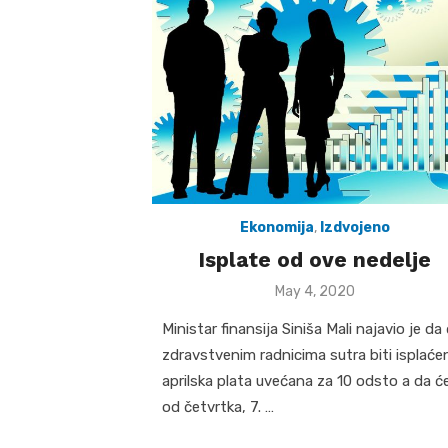
Ekonomija
,
Izdvojeno
Isplate od ove nedelje
Posted
May 4, 2020
on
Ministar finansija Siniša Mali najavio je da
zdravstvenim radnicima sutra biti isplaće
aprilska plata uvećana za 10 odsto a da ć
od četvrtka, 7. …