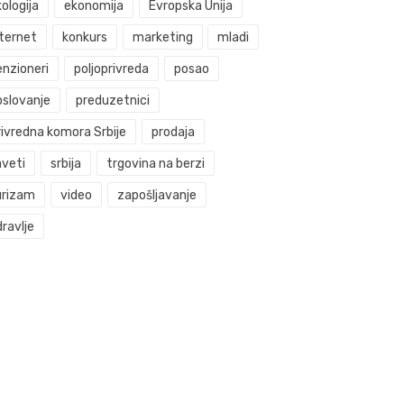
ologija
ekonomija
Evropska Unija
nternet
konkurs
marketing
mladi
enzioneri
poljoprivreda
posao
oslovanje
preduzetnici
rivredna komora Srbije
prodaja
aveti
srbija
trgovina na berzi
urizam
video
zapošljavanje
ravlje