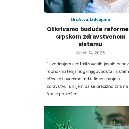
Društvo
,
Izdvojeno
Otkrivamo buduće reforme
srpskom zdravstvenom
sistemu
Posted
March 14, 2023
on
“Uvođenjem centralizovanih javnih nabavk
robno-materijalnog knjigovodsta i siste
eRecept uvodimo red u finansiranje u
zdravstvu, s ciljem da se precizno zna na
šta je potrošen …