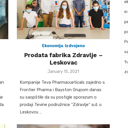
ek
i
p
p
P
Ekonomija
,
Izdvojeno
s
Prodata fabrika Zdravlje –
Leskovac
t
Posted
January 15, 2021
zd
on
ran
Kompanije Teva Pharmacueticals zajedno s
Frontier Pharma i Bayston Grupom danas
je
su saopštile da su postigle sporazum o
da
prodaji Tevine podružnice “Zdravlje” a.d. u
Leskovcu …