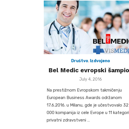
Društvo
,
Izdvojeno
Bel Medic evropski šampi
Posted
July 4, 2016
on
Na prestižnom Evropskom takmičenju
European Business Awards održanom
17.6.2016. u Milanu, gde je učestvovalo 32
000 kompanija iz cele Evrope u 11 kategori
privatni zdravstveni …