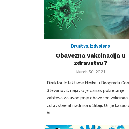
Društvo
,
Izdvojeno
Obavezna vakcinacija u
zdravstvu?
Posted
March 30, 2021
on
Direktor Infektivne klinike u Beogradu Go
Stevanović najavio je danas pokretanje
zahteva za uvodjenje obavezne vakcinaci
zdravstvenih radnika u Srbiji. On je kazao 
bi …