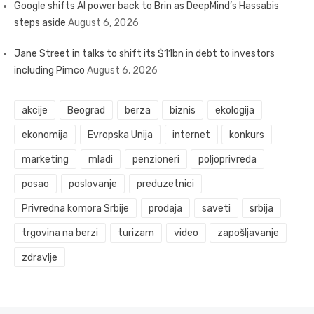
Google shifts AI power back to Brin as DeepMind’s Hassabis
steps aside
August 6, 2026
Jane Street in talks to shift its $11bn in debt to investors
including Pimco
August 6, 2026
akcije
Beograd
berza
biznis
ekologija
ekonomija
Evropska Unija
internet
konkurs
marketing
mladi
penzioneri
poljoprivreda
posao
poslovanje
preduzetnici
Privredna komora Srbije
prodaja
saveti
srbija
trgovina na berzi
turizam
video
zapošljavanje
zdravlje