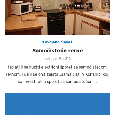
Izdvojeno
,
Saveti
Samočisteće rerne
Posted
October 9, 2016
on
Isplati li se kupiti električni šporet sa samočistećom
rernom, i da li se ona zaista „sama čisti“? Korisnici koji
su investirali u šporet sa samočistećom …