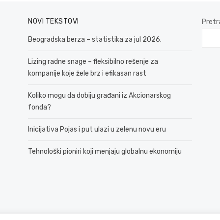
NOVI TEKSTOVI
Pretr
Beogradska berza – statistika za jul 2026.
Lizing radne snage – fleksibilno rešenje za
kompanije koje žele brz i efikasan rast
Koliko mogu da dobiju građani iz Akcionarskog
fonda?
Inicijativa Pojas i put ulazi u zelenu novu eru
Tehnološki pioniri koji menjaju globalnu ekonomiju