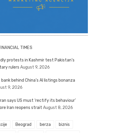
FINANCIAL TIMES
dly protests in Kashmir test Pakistan’s
tary rulers
August 9, 2026
 bank behind China’s AI listings bonanza
ust 9, 2026
ran says US must ‘rectify its behaviour’
ore Iran reopens strait
August 8, 2026
cije
Beograd
berza
biznis