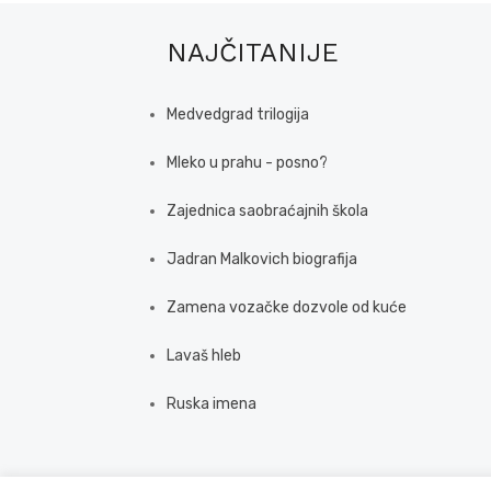
NAJČITANIJE
Medvedgrad trilogija
Mleko u prahu - posno?
Zajednica saobraćajnih škola
Jadran Malkovich biografija
Zamena vozačke dozvole od kuće
Lavaš hleb
Ruska imena