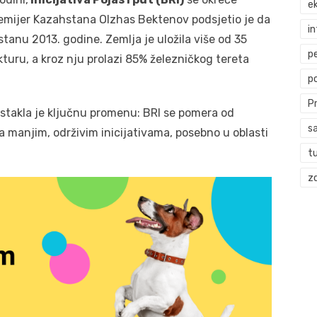
ek
 premijer Kazahstana Olzhas Bektenov podsjetio je da
i
stanu 2013. godine. Zemlja je uložila više od 35
p
kturu, a kroz nju prolazi 85% železničkog tereta
p
P
istakla je ključnu promenu: BRI se pomera od
s
a manjim, održivim inicijativama, posebno u oblasti
t
zd