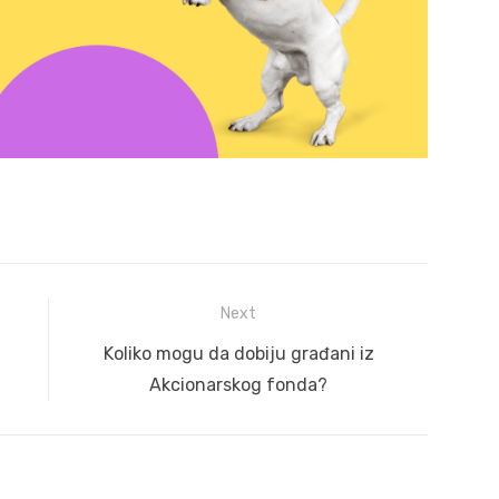
Next
Next
Koliko mogu da dobiju građani iz
post:
Akcionarskog fonda?