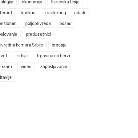
ologija
ekonomija
Evropska Unija
nternet
konkurs
marketing
mladi
enzioneri
poljoprivreda
posao
oslovanje
preduzetnici
rivredna komora Srbije
prodaja
aveti
srbija
trgovina na berzi
urizam
video
zapošljavanje
ravlje