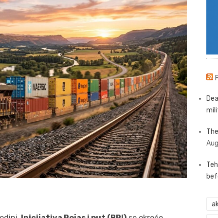
Dea
mili
The
Aug
Teh
bef
ak
odini,
Inicijativa Pojas i put (BRI)
se okreće