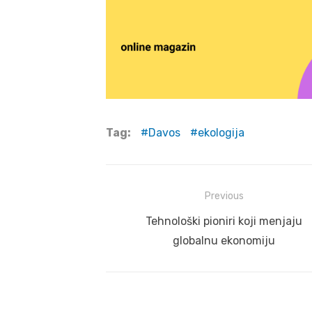
Tag:
Davos
ekologija
Post
Previous
navigation
Previous
Tehnološki pioniri koji menjaju
post:
globalnu ekonomiju