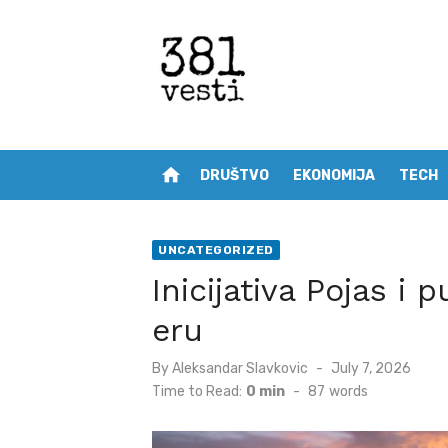
Skip
to
content
home
DRUŠTVO
EKONOMIJA
TECH
UNCATEGORIZED
Inicijativa Pojas i 
eru
Posted
By
Aleksandar Slavkovic
July 7, 2026
on
Time to Read:
0 min
-
87
words