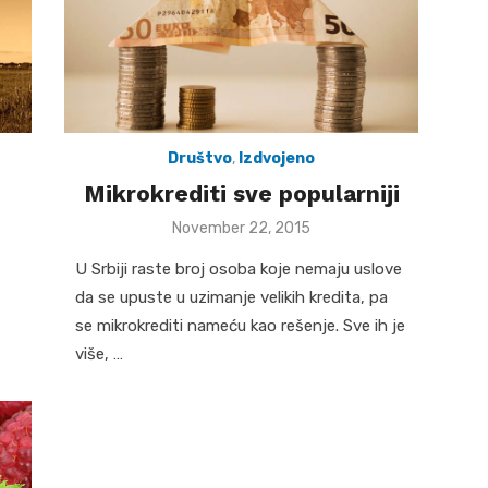
Društvo
,
Izdvojeno
Mikrokrediti sve popularniji
Posted
November 22, 2015
on
U Srbiji raste broj osoba koje nemaju uslove
da se upuste u uzimanje velikih kredita, pa
se mikrokrediti nameću kao rešenje. Sve ih je
više, …