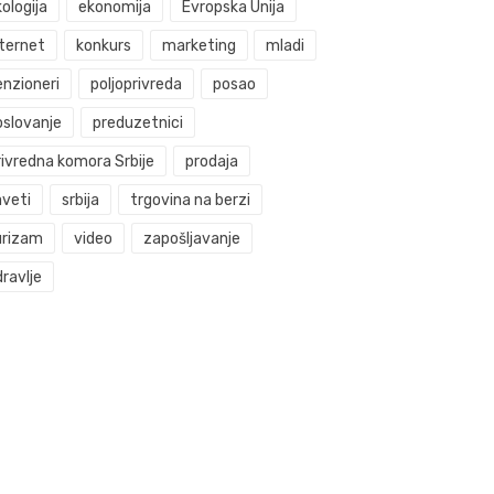
ologija
ekonomija
Evropska Unija
nternet
konkurs
marketing
mladi
enzioneri
poljoprivreda
posao
oslovanje
preduzetnici
rivredna komora Srbije
prodaja
aveti
srbija
trgovina na berzi
urizam
video
zapošljavanje
ravlje