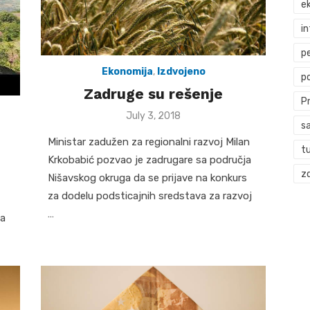
ek
i
p
Ekonomija
,
Izdvojeno
p
Zadruge su rešenje
P
Posted
July 3, 2018
s
on
Ministar zadužen za regionalni razvoj Milan
t
Krkobabić pozvao je zadrugare sa područja
zd
Nišavskog okruga da se prijave na konkurs
za dodelu podsticajnih sredstava za razvoj
…
na