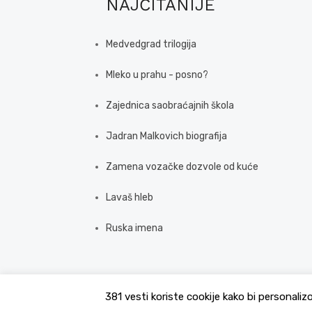
NAJČITANIJE
Medvedgrad trilogija
Mleko u prahu - posno?
Zajednica saobraćajnih škola
Jadran Malkovich biografija
Zamena vozačke dozvole od kuće
Lavaš hleb
Ruska imena
381 vesti koriste cookije kako bi personaliz