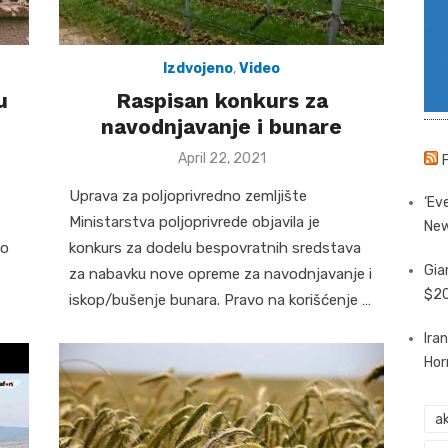
Izdvojeno
,
Video
u
Raspisan konkurs za
navodnjavanje i bunare
Posted
April 22, 2021
on
Uprava za poljoprivredno zemljište
‘Eve
Ministarstva poljoprivrede objavila je
New
mo
konkurs za dodelu bespovratnih sredstava
Gia
za nabavku nove opreme za navodnjavanje i
$20
iskop/bušenje bunara. Pravo na korišćenje …
Ira
Hor
ak