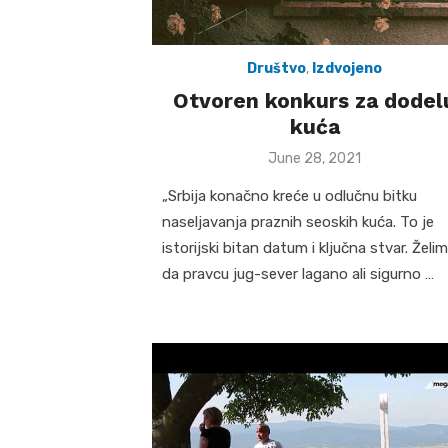
Društvo
,
Izdvojeno
Otvoren konkurs za dodel
kuća
Posted
June 28, 2021
on
„Srbija konačno kreće u odlučnu bitku
naseljavanja praznih seoskih kuća. To je
istorijski bitan datum i ključna stvar. Želi
da pravcu jug-sever lagano ali sigurno …