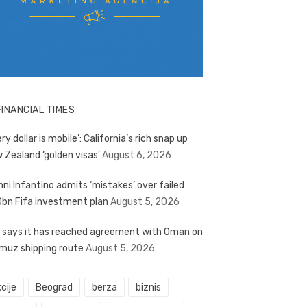
FINANCIAL TIMES
ry dollar is mobile’: California’s rich snap up
 Zealand ‘golden visas’
August 6, 2026
nni Infantino admits ‘mistakes’ over failed
bn Fifa investment plan
August 5, 2026
n says it has reached agreement with Oman on
muz shipping route
August 5, 2026
cije
Beograd
berza
biznis