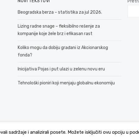
NOVI TEKSTOVI
Pretr
Beogradska berza – statistika za jul 2026.
Lizing radne snage – fleksibilno rešenje za
kompanije koje žele brz i efikasan rast
Koliko mogu da dobiju građani iz Akcionarskog
fonda?
Inicijativa Pojas i put ulazi u zelenu novu eru
Tehnološki pioniri koji menjaju globalnu ekonomiju
© 2026 381 vesti
Politika Privatnosti
ovali sadržaje i analizirali posete. Možete isključiti ovu opciju u 