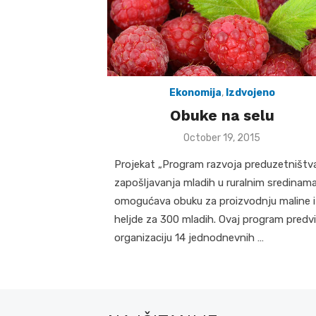
Ekonomija
,
Izdvojeno
Obuke na selu
Posted
October 19, 2015
on
Projekat „Program razvoja preduzetništva
zapošljavanja mladih u ruralnim sredinam
omogućava obuku za proizvodnju maline i
heljde za 300 mladih. Ovaj program predv
organizaciju 14 jednodnevnih …