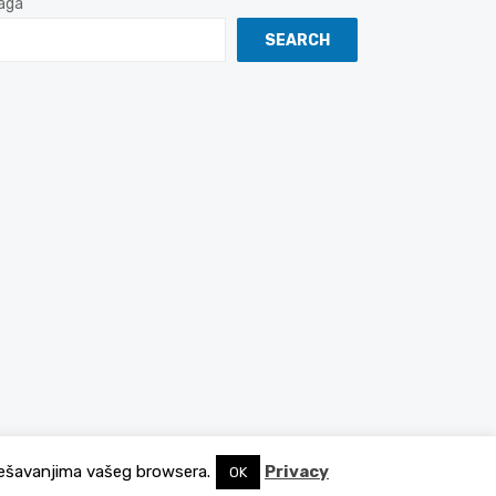
aga
SEARCH
podešavanjima vašeg browsera.
Privacy
OK