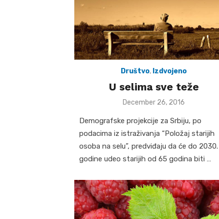
Društvo
,
Izdvojeno
U selima sve teže
Posted
December 26, 2016
on
Demografske projekcije za Srbiju, po
podacima iz istraživanja “Položaj starijih
osoba na selu”, predviđaju da će do 2030.
godine udeo starijih od 65 godina biti …