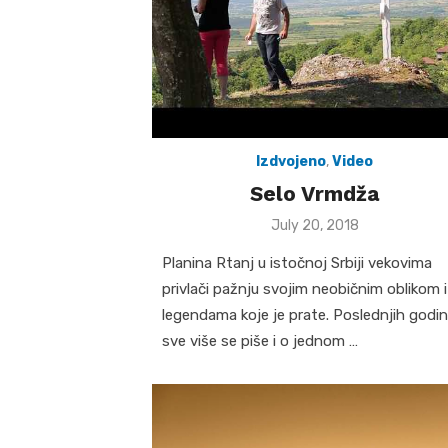
Izdvojeno
,
Video
Selo Vrmdža
Posted
July 20, 2018
on
Planina Rtanj u istočnoj Srbiji vekovima
privlači pažnju svojim neobičnim oblikom i
legendama koje je prate. Poslednjih godi
sve više se piše i o jednom …