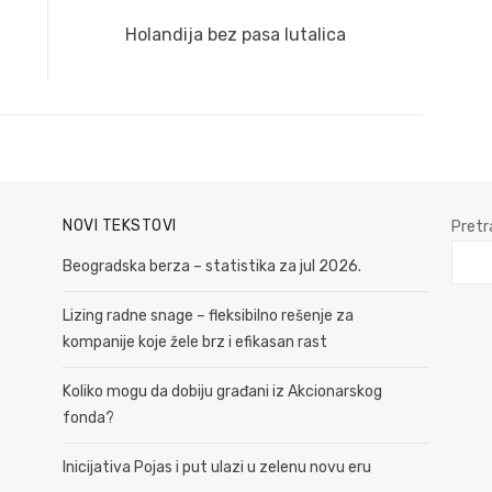
Next
Holandija bez pasa lutalica
post:
NOVI TEKSTOVI
Pretr
Beogradska berza – statistika za jul 2026.
Lizing radne snage – fleksibilno rešenje za
kompanije koje žele brz i efikasan rast
Koliko mogu da dobiju građani iz Akcionarskog
fonda?
Inicijativa Pojas i put ulazi u zelenu novu eru