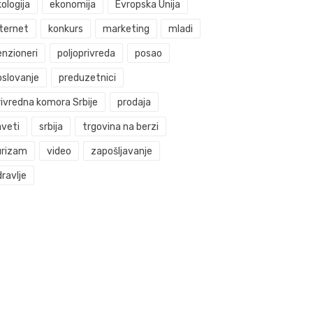
ologija
ekonomija
Evropska Unija
nternet
konkurs
marketing
mladi
enzioneri
poljoprivreda
posao
oslovanje
preduzetnici
rivredna komora Srbije
prodaja
aveti
srbija
trgovina na berzi
urizam
video
zapošljavanje
ravlje