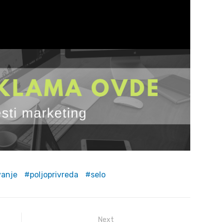
vanje
poljoprivreda
selo
Next