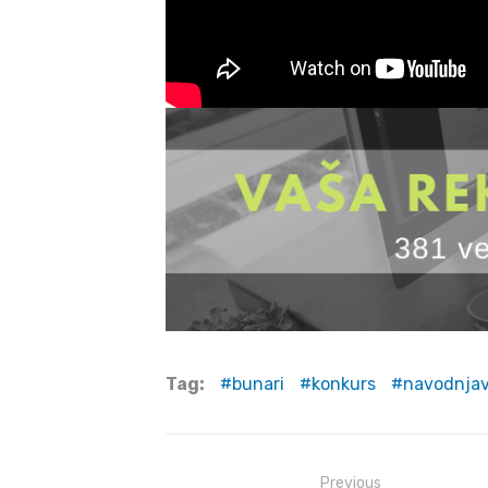
Tag:
bunari
konkurs
navodnja
Post
Previous