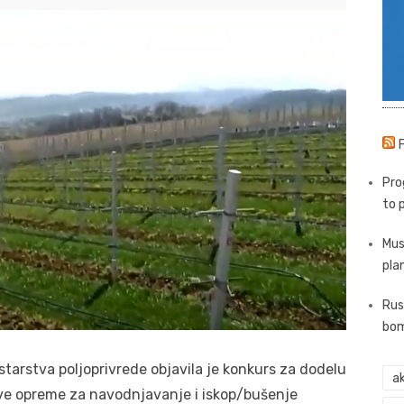
Pro
to 
Mus
pla
Rus
bom
starstva poljoprivrede objavila je konkurs za dodelu
ak
ve opreme za navodnjavanje i iskop/bušenje