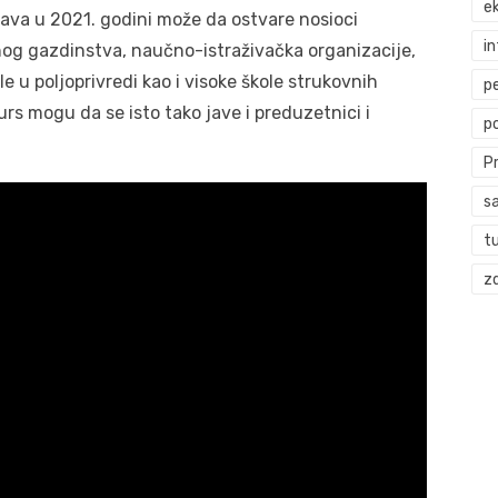
ek
tava u 2021. godini može da ostvare nosioci
i
nog gazdinstva, naučno-istraživačka organizacije,
ole u poljoprivredi kao i visoke škole strukovnih
p
kurs mogu da se isto tako jave i preduzetnici i
p
P
s
t
zd