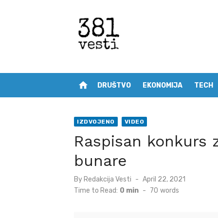
Skip
to
content
home
DRUŠTVO
EKONOMIJA
TECH
IZDVOJENO
VIDEO
Raspisan konkurs z
bunare
Posted
By
Redakcija Vesti
April 22, 2021
on
Time to Read:
0 min
-
70
words