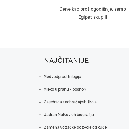
navigation
Previous
Cene kao prošlogodišnje, samo
post:
Egipat skuplji
NAJČITANIJE
Medvedgrad trilogija
Mleko u prahu - posno?
Zajednica saobraćajnih škola
Jadran Malkovich biografija
Zamena vozačke dozvole od kuće