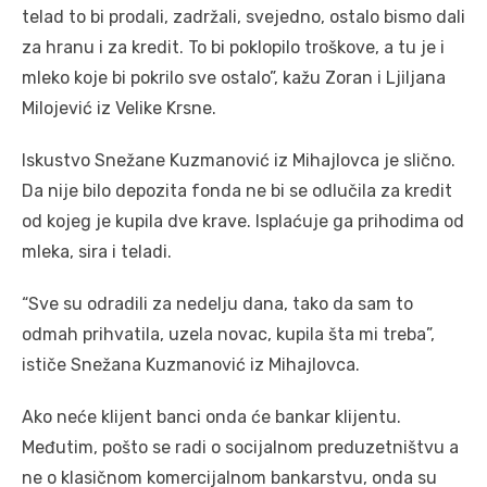
telad to bi prodali, zadržali, svejedno, ostalo bismo dali
za hranu i za kredit. To bi poklopilo troškove, a tu je i
mleko koje bi pokrilo sve ostalo”, kažu Zoran i Ljiljana
Milojević iz Velike Krsne.
Iskustvo Snežane Kuzmanović iz Mihajlovca je slično.
Da nije bilo depozita fonda ne bi se odlučila za kredit
od kojeg je kupila dve krave. Isplaćuje ga prihodima od
mleka, sira i teladi.
“Sve su odradili za nedelju dana, tako da sam to
odmah prihvatila, uzela novac, kupila šta mi treba”,
ističe Snežana Kuzmanović iz Mihajlovca.
Ako neće klijent banci onda će bankar klijentu.
Međutim, pošto se radi o socijalnom preduzetništvu a
ne o klasičnom komercijalnom bankarstvu, onda su