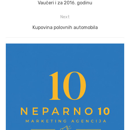
navigation
Previous
Vaučeri i za 2016. godinu
post:
Next
Next
Kupovina polovnih automobila
post: