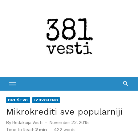
Skip
to
content
DRUŠTVO
IZDVOJENO
Mikrokrediti sve popularniji
Posted
By
Redakcija Vesti
November 22, 2015
on
Time to Read:
2 min
-
422
words