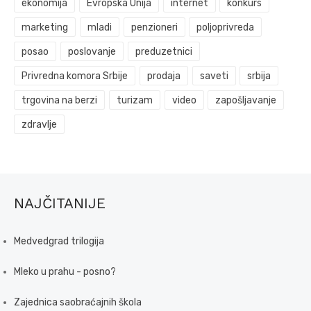
ekonomija
Evropska Unija
internet
konkurs
marketing
mladi
penzioneri
poljoprivreda
posao
poslovanje
preduzetnici
Privredna komora Srbije
prodaja
saveti
srbija
trgovina na berzi
turizam
video
zapošljavanje
zdravlje
NAJČITANIJE
Medvedgrad trilogija
Mleko u prahu - posno?
Zajednica saobraćajnih škola