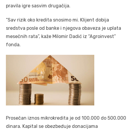
pravila igre sasvim drugačija.
“Sav rizik oko kredita snosimo mi. Klijent dobija
sredstva posle od banke i njegova obaveza je uplata
mesečnih rata”, kaže Milomir Dadić iz “Agroinvest”
fonda.
Prosečan iznos mikrokredita je od 100.000 do 500.000
dinara. Kapital se obezbeđuje donacijama