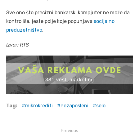
Sve ono što precizni bankarski kompjuter ne može da
kontroliše, jeste polje koje popunjava
socijalno
preduzetništvo
.
Izvor: RTS
Tag:
mikrokrediti
nezaposleni
selo
Post
Previous