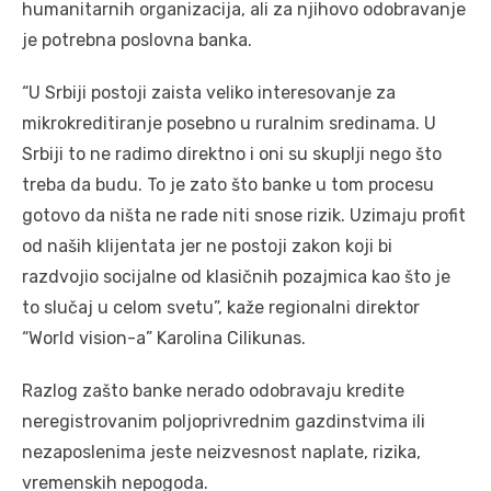
humanitarnih organizacija, ali za njihovo odobravanje
je potrebna poslovna banka.
“U Srbiji postoji zaista veliko interesovanje za
mikrokreditiranje posebno u ruralnim sredinama. U
Srbiji to ne radimo direktno i oni su skuplji nego što
treba da budu. To je zato što banke u tom procesu
gotovo da ništa ne rade niti snose rizik. Uzimaju profit
od naših klijentata jer ne postoji zakon koji bi
razdvojio socijalne od klasičnih pozajmica kao što je
to slučaj u celom svetu”, kaže regionalni direktor
“World vision-a” Karolina Cilikunas.
Razlog zašto banke nerado odobravaju kredite
neregistrovanim poljoprivrednim gazdinstvima ili
nezaposlenima jeste neizvesnost naplate, rizika,
vremenskih nepogoda.