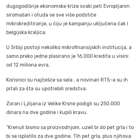
dugogodišnje ekonomske krize svaki peti Evropljanin
siromašan i otuda se sve više podstiče
mikrokreditiranje, u čiju je kampanju uključena čak i
belgijska kraljica.
U Srbiji postoji nekoliko mikrofinansijskih institucija, a
samo preko jedne plasirano je 16.000 kredita u visini
od 12 miliona evra.
Korisnici su najčešće sa sela , a novinari RTS-a su ih
pitali za šta su upotrebili sredstva.
Zoran i Ljiljana iz Velike Krsne podigli su 250.000
dinara na dve godine i kupili kravu.
“Krenuli bismo sa proizvodnjom, uzeli bi do pet grla i to
bi se isplatilo za dve godine. Tih pet grla, plus njihova