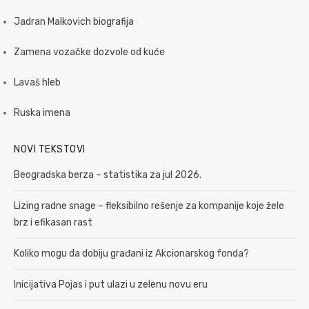
Jadran Malkovich biografija
Zamena vozačke dozvole od kuće
Lavaš hleb
Ruska imena
NOVI TEKSTOVI
Beogradska berza – statistika za jul 2026.
Lizing radne snage – fleksibilno rešenje za kompanije koje žele
brz i efikasan rast
Koliko mogu da dobiju građani iz Akcionarskog fonda?
Inicijativa Pojas i put ulazi u zelenu novu eru