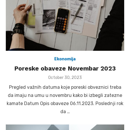
Ekonomija
Poreske obaveze Novembar 2023
Posted
October 30, 2023
on
Pregled važnih datuma koje poreski obveznici treba
da imaju na umu u novembru kako bi izbegli zatezne
kamate Datum Opis obaveze 06.11.2023. Poslednji rok
da …