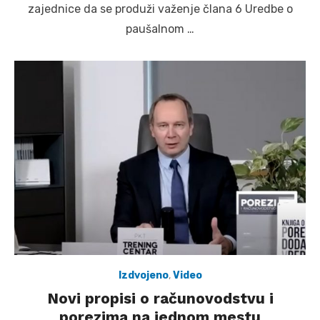
zajednice da se produži važenje člana 6 Uredbe o
paušalnom …
Izdvojeno
,
Video
Novi propisi o računovodstvu i
porezima na jednom mestu