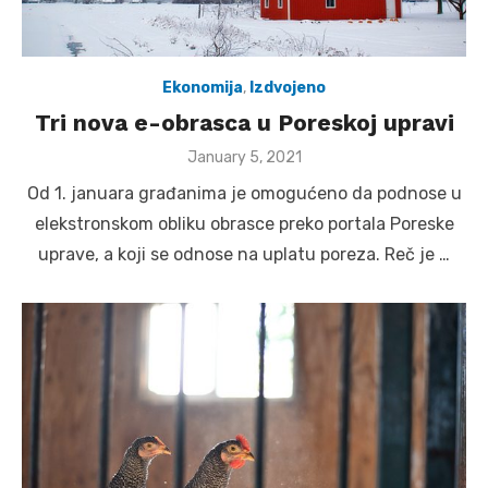
Ekonomija
,
Izdvojeno
Tri nova e-obrasca u Poreskoj upravi
Posted
January 5, 2021
on
Od 1. januara građanima je omogućeno da podnose u
elekstronskom obliku obrasce preko portala Poreske
uprave, a koji se odnose na uplatu poreza. Reč je …