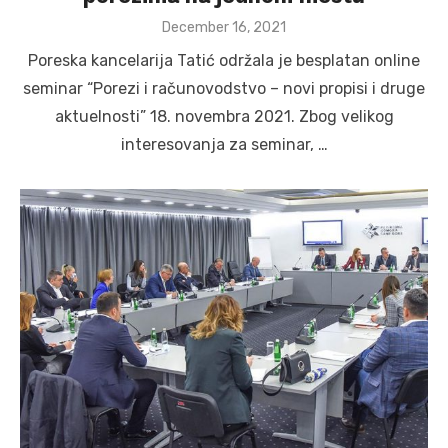
Posted
December 16, 2021
on
Poreska kancelarija Tatić održala je besplatan online
seminar “Porezi i računovodstvo – novi propisi i druge
aktuelnosti” 18. novembra 2021. Zbog velikog
interesovanja za seminar, …