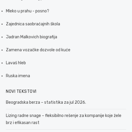
Mleko u prahu - posno?
Zajednica saobraćajnih škola
Jadran Malkovich biografija
Zamena vozačke dozvole od kuće
Lavaš hleb
Ruska imena
NOVI TEKSTOVI
Beogradska berza – statistika za jul 2026.
Lizing radne snage – fleksibilno rešenje za kompanije koje žele
brz i efikasan rast