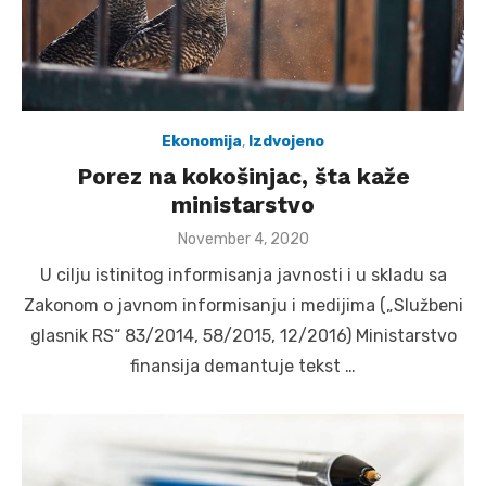
Ekonomija
,
Izdvojeno
Porez na kokošinjac, šta kaže
ministarstvo
Posted
November 4, 2020
on
U cilju istinitog informisanja javnosti i u skladu sa
Zakonom o javnom informisanju i medijima („Službeni
glasnik RS“ 83/2014, 58/2015, 12/2016) Ministarstvo
finansija demantuje tekst …