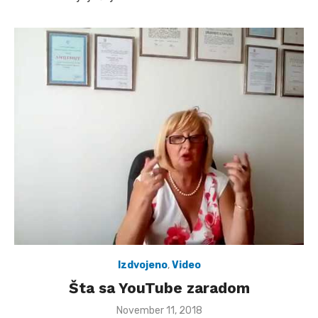
Izdvojeno
,
Video
Šta sa YouTube zaradom
Posted
November 11, 2018