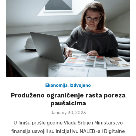
Ekonomija
,
Izdvojeno
Produženo ograničenje rasta poreza
paušalcima
Posted
January 30, 2023
on
U finišu prošle godine Vlada Srbije i Ministarstvo
finansija usvojili su inicijativu NALED-a i Digitalne