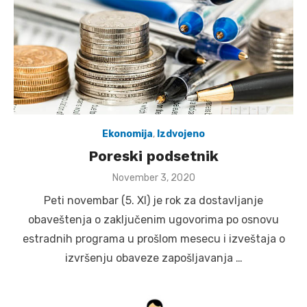
Ekonomija
,
Izdvojeno
Poreski podsetnik
Posted
November 3, 2020
on
Peti novembar (5. XI) je rok za dostavljanje
obaveštenja o zaključenim ugovorima po osnovu
estradnih programa u prošlom mesecu i izveštaja o
izvršenju obaveze zapošljavanja …