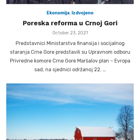
Ekonomija
,
Izdvojeno
Poreska reforma u Crnoj Gori
Posted
October 23, 2021
on
Predstavnici Ministarstva finansija i socijalnog
staranja Crne Gore predstavili su Upravnom odboru
Privredne komore Crne Gore Maršalov plan – Evropa
sad, na sjednici održanoj 22. …