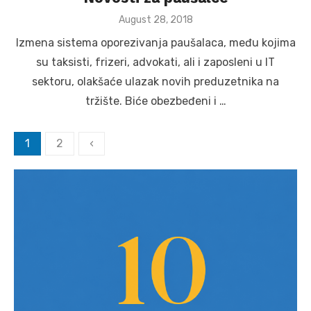
Posted
August 28, 2018
on
Izmena sistema oporezivanja paušalaca, među kojima
su taksisti, frizeri, advokati, ali i zaposleni u IT
sektoru, olakšaće ulazak novih preduzetnika na
tržište. Biće obezbeđeni i …
Posts
1
2
‹
pagination