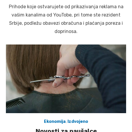
on
Prihode koje ostvarujete od prikazivanja reklama na
vašim kanalima od YouTobe, pri tome ste rezident
Srbije, podležu obavezi obračuna i plaćanja poreza i
doprinosa.
Ekonomija
,
Izdvojeno
Novosti za paušalce