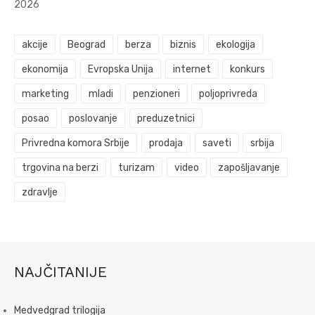
2026
akcije
Beograd
berza
biznis
ekologija
ekonomija
Evropska Unija
internet
konkurs
marketing
mladi
penzioneri
poljoprivreda
posao
poslovanje
preduzetnici
Privredna komora Srbije
prodaja
saveti
srbija
trgovina na berzi
turizam
video
zapošljavanje
zdravlje
NAJČITANIJE
Medvedgrad trilogija