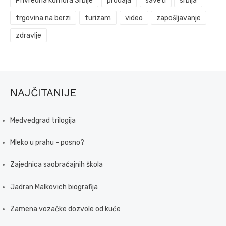
Privredna komora Srbije
prodaja
saveti
srbija
trgovina na berzi
turizam
video
zapošljavanje
zdravlje
NAJČITANIJE
Medvedgrad trilogija
Mleko u prahu - posno?
Zajednica saobraćajnih škola
Jadran Malkovich biografija
Zamena vozačke dozvole od kuće