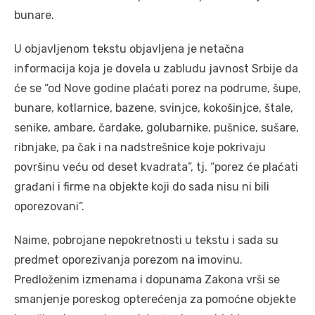
bunare.
U objavljenom tekstu objavljena je netačna
informacija koja je dovela u zabludu javnost Srbije da
će se “od Nove godine plaćati porez na podrume, šupe,
bunare, kotlarnice, bazene, svinjce, kokošinjce, štale,
senike, ambare, čardake, golubarnike, pušnice, sušare,
ribnjake, pa čak i na nadstrešnice koje pokrivaju
površinu veću od deset kvadrata”, tj. “porez će plaćati
građani i firme na objekte koji do sada nisu ni bili
oporezovani”.
Naime, pobrojane nepokretnosti u tekstu i sada su
predmet oporezivanja porezom na imovinu.
Predloženim izmenama i dopunama Zakona vrši se
smanjenje poreskog opterećenja za pomoćne objekte