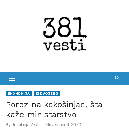
Skip
to
content
EKONOMIJA
IZDVOJENO
Porez na kokošinjac, šta
kaže ministarstvo
Posted
By
Redakcija Vesti
November 4, 2020