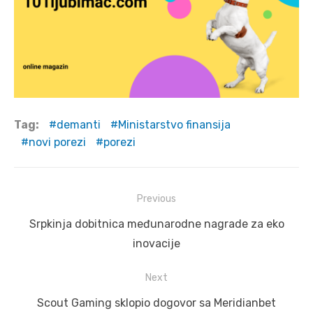
Tag:
demanti
Ministarstvo finansija
novi porezi
porezi
Post
Previous
navigation
Previous
Srpkinja dobitnica međunarodne nagrade za eko
post:
inovacije
Next
Next
Scout Gaming sklopio dogovor sa Meridianbet