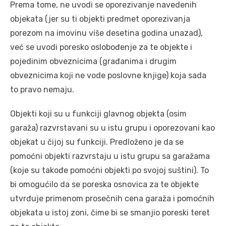
Prema tome, ne uvodi se oporezivanje navedenih
objekata (jer su ti objekti predmet oporezivanja
porezom na imovinu više desetina godina unazad),
već se uvodi poresko oslobođenje za te objekte i
pojedinim obveznicima (građanima i drugim
obveznicima koji ne vode poslovne knjige) koja sada
to pravo nemaju.
Objekti koji su u funkciji glavnog objekta (osim
garaža) razvrstavani su u istu grupu i oporezovani kao
objekat u čijoj su funkciji. Predloženo je da se
pomoćni objekti razvrstaju u istu grupu sa garažama
(koje su takođe pomoćni objekti po svojoj suštini). To
bi omogućilo da se poreska osnovica za te objekte
utvrđuje primenom prosečnih cena garaža i pomoćnih
objekata u istoj zoni, čime bi se smanjio poreski teret