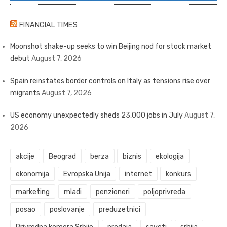
FINANCIAL TIMES
Moonshot shake-up seeks to win Beijing nod for stock market
debut
August 7, 2026
Spain reinstates border controls on Italy as tensions rise over
migrants
August 7, 2026
US economy unexpectedly sheds 23,000 jobs in July
August 7,
2026
akcije
Beograd
berza
biznis
ekologija
ekonomija
Evropska Unija
internet
konkurs
marketing
mladi
penzioneri
poljoprivreda
posao
poslovanje
preduzetnici