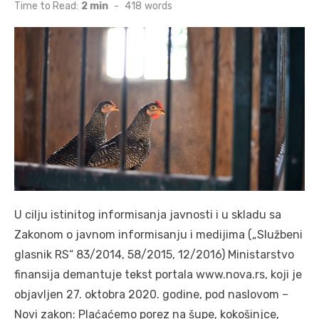
on
Time to Read:
2 min
-
418
words
U cilju istinitog informisanja javnosti i u skladu sa
Zakonom o javnom informisanju i medijima („Službeni
glasnik RS“ 83/2014, 58/2015, 12/2016) Ministarstvo
finansija demantuje tekst portala www.nova.rs, koji je
objavljen 27. oktobra 2020. godine, pod naslovom –
Novi zakon: Plaćaćemo porez na šupe, kokošinjce,