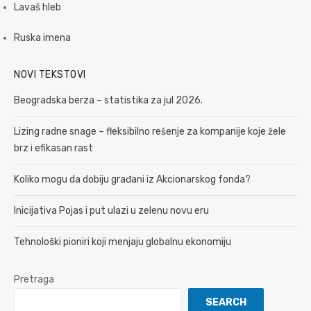
Lavaš hleb
Ruska imena
NOVI TEKSTOVI
Beogradska berza – statistika za jul 2026.
Lizing radne snage – fleksibilno rešenje za kompanije koje žele
brz i efikasan rast
Koliko mogu da dobiju građani iz Akcionarskog fonda?
Inicijativa Pojas i put ulazi u zelenu novu eru
Tehnološki pioniri koji menjaju globalnu ekonomiju
Pretraga
SEARCH