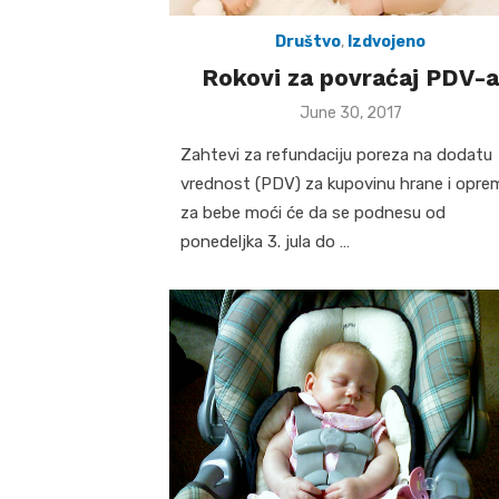
Društvo
,
Izdvojeno
Rokovi za povraćaj PDV-a
Posted
June 30, 2017
on
Zahtevi za refundaciju poreza na dodatu
vrednost (PDV) za kupovinu hrane i opre
za bebe moći će da se podnesu od
ponedeljka 3. jula do …