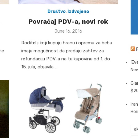
Društvo
,
Izdvojeno
Povraćaj PDV-a, novi rok
Posted
June 16, 2016
on
Roditelji koji kupuju hranu i opremu za bebu
me
imaju mogućnost da predaju zahtev za
refundaciju PDV-a na tu kupovinu od 1. do
‘Eve
15. jula, objavila …
New
Gia
$20
Ira
Hor
ak