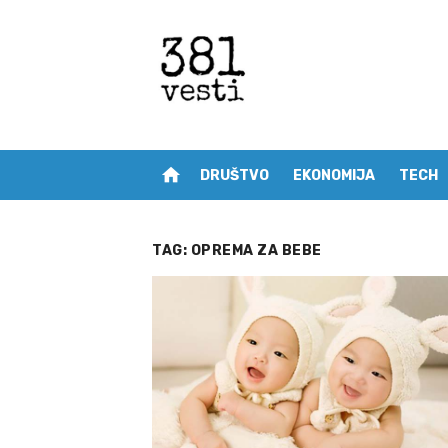
Skip
to
content
home
DRUŠTVO
EKONOMIJA
TECH
TAG:
OPREMA ZA BEBE