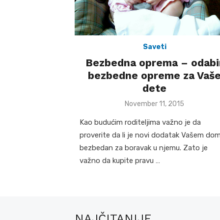
Saveti
Bezbedna oprema – odabi
bezbedne opreme za Vaš
dete
Posted
November 11, 2015
on
Kao budućim roditeljima važno je da
proverite da li je novi dodatak Vašem do
bezbedan za boravak u njemu. Zato je
važno da kupite pravu …
NAJČITANIJE