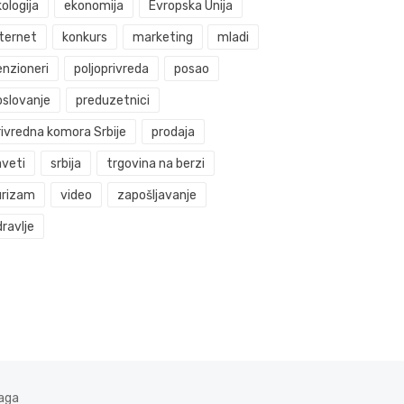
ologija
ekonomija
Evropska Unija
nternet
konkurs
marketing
mladi
enzioneri
poljoprivreda
posao
oslovanje
preduzetnici
rivredna komora Srbije
prodaja
aveti
srbija
trgovina na berzi
urizam
video
zapošljavanje
ravlje
aga