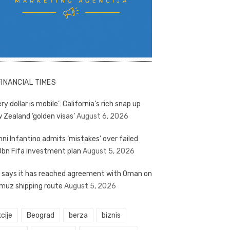
FINANCIAL TIMES
ry dollar is mobile’: California’s rich snap up
 Zealand ‘golden visas’
August 6, 2026
nni Infantino admits ‘mistakes’ over failed
bn Fifa investment plan
August 5, 2026
n says it has reached agreement with Oman on
muz shipping route
August 5, 2026
cije
Beograd
berza
biznis