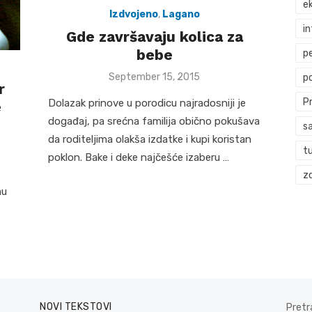
ek
Izdvojeno
,
Lagano
i
Gde završavaju kolica za
bebe
p
Posted
September 15, 2015
p
r
on
P
Dolazak prinove u porodicu najradosniji je
e
događaj, pa srećna familija obično pokušava
s
da roditeljima olakša izdatke i kupi koristan
t
poklon. Bake i deke najčešće izaberu …
zd
mu
NOVI TEKSTOVI
Pretr