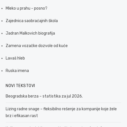
Mleko u prahu - posno?
Zajednica saobraćajnih škola
Jadran Malkovich biografija
Zamena vozačke dozvole od kuće
Lavaš hleb
Ruska imena
NOVI TEKSTOVI
Beogradska berza – statistika za jul 2026.
Lizing radne snage – fleksibilno rešenje za kompanije koje žele
brz i efikasan rast