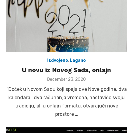
Izdvojeno
,
Lagano
U novu iz Novog Sada, onlajn
Posted
December 23, 2020
on
“Doček u Novom Sadu koji spaja dve Nove godine, dva
kalendara i dva računanja vremena, nastaviće svoju
tradiciju, ali u onlajn formatu, otvarajući nove
prostore …