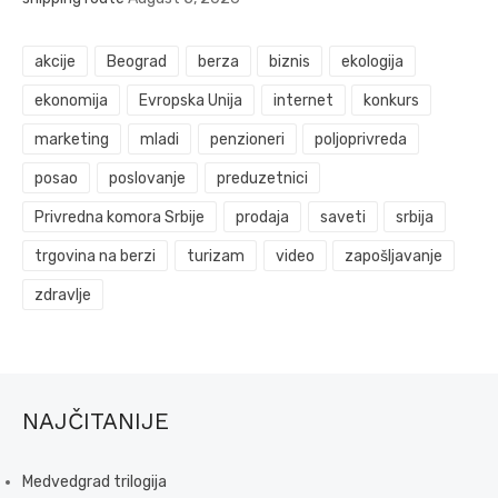
akcije
Beograd
berza
biznis
ekologija
ekonomija
Evropska Unija
internet
konkurs
marketing
mladi
penzioneri
poljoprivreda
posao
poslovanje
preduzetnici
Privredna komora Srbije
prodaja
saveti
srbija
trgovina na berzi
turizam
video
zapošljavanje
zdravlje
NAJČITANIJE
Medvedgrad trilogija