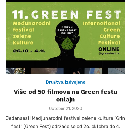
Društvo
,
Izdvojeno
Više od 50 filmova na Green festu
onlajn
Posted
October 21, 2020
on
Jedanaesti Medjunarodni festival zelene kulture “Grin
fest” (Green Fest) održaće se od 26. oktobra do 4.