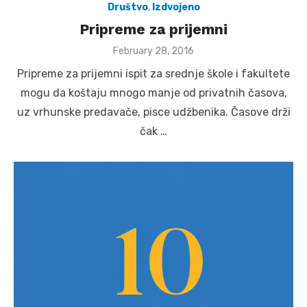
Društvo
,
Izdvojeno
Pripreme za prijemni
Posted
February 28, 2016
on
Pripreme za prijemni ispit za srednje škole i fakultete
mogu da koštaju mnogo manje od privatnih časova,
uz vrhunske predavače, pisce udžbenika. Časove drži
čak …