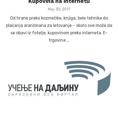
Kupovina na internetu
Posted
May 30, 2017
on
Od hrane preko kozmetike, knjiga, bele tehnike do
plaćanja aranžmana za letovanje – skoro sve može da
se obavi iz fotelje, kupovinom preko interneta. E-
trgovina …