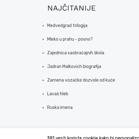
NAJČITANIJE
Medvedgrad trilogija
Mleko u prahu - posno?
Zajednica saobraćajnih škola
Jadran Malkovich biografija
Zamena vozačke dozvole od kuće
Lavaš hleb
Ruska imena
381 vesti koriste cookije kako bi personaliz