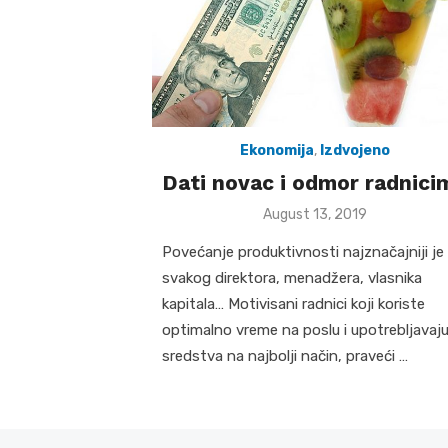
Ekonomija
,
Izdvojeno
Dati novac i odmor radnici
Posted
August 13, 2019
on
Povećanje produktivnosti najznačajniji je c
svakog direktora, menadžera, vlasnika
kapitala… Motivisani radnici koji koriste
optimalno vreme na poslu i upotrebljavaj
sredstva na najbolji način, praveći …