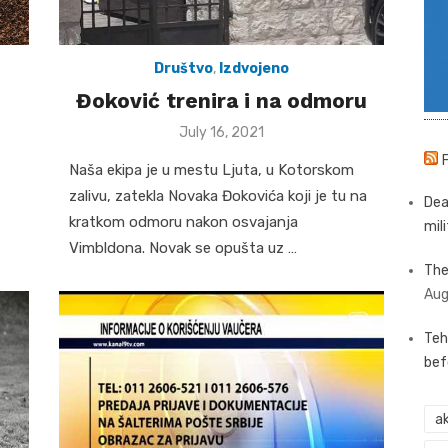
Društvo
,
Izdvojeno
Đoković trenira i na odmoru
Posted
July 16, 2021
on
Naša ekipa je u mestu Ljuta, u Kotorskom
zalivu, zatekla Novaka Đokovića koji je tu na
Dea
kratkom odmoru nakon osvajanja
mili
Vimbldona. Novak se opušta uz …
The
Aug
Teh
bef
ak