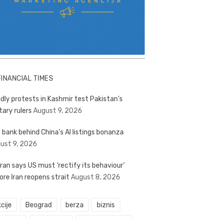
FINANCIAL TIMES
dly protests in Kashmir test Pakistan’s
tary rulers
August 9, 2026
 bank behind China’s AI listings bonanza
ust 9, 2026
ran says US must ‘rectify its behaviour’
ore Iran reopens strait
August 8, 2026
cije
Beograd
berza
biznis