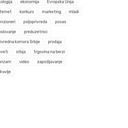
ologija
ekonomija
Evropska Unija
nternet
konkurs
marketing
mladi
enzioneri
poljoprivreda
posao
oslovanje
preduzetnici
rivredna komora Srbije
prodaja
aveti
srbija
trgovina na berzi
urizam
video
zapošljavanje
ravlje