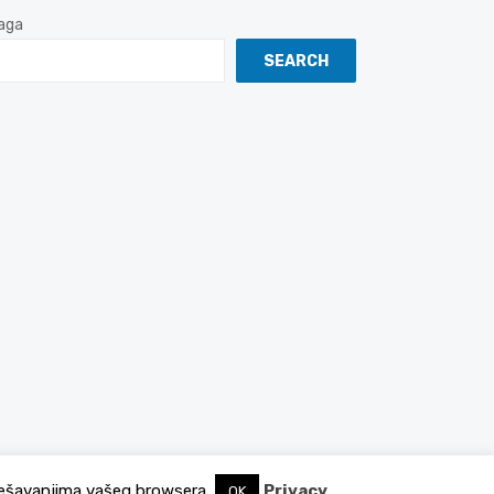
aga
SEARCH
podešavanjima vašeg browsera.
Privacy
OK