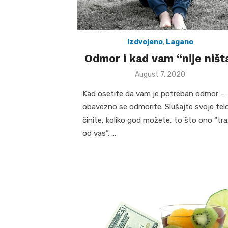
Izdvojeno
,
Lagano
Odmor i kad vam “nije ništ
Posted
August 7, 2020
on
Kad osetite da vam je potreban odmor –
obavezno se odmorite. Slušajte svoje telo
činite, koliko god možete, to što ono “tra
od vas”. …