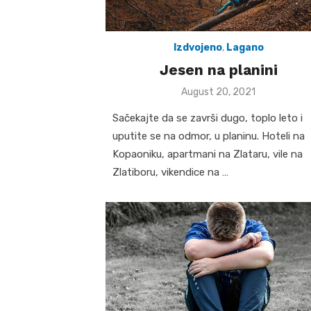
Izdvojeno
,
Lagano
Jesen na planini
Posted
August 20, 2021
on
Sačekajte da se završi dugo, toplo leto i
uputite se na odmor, u planinu. Hoteli na
Kopaoniku, apartmani na Zlataru, vile na
Zlatiboru, vikendice na …