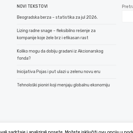
NOVI TEKSTOVI
Pretr
Beogradska berza – statistika za jul 2026.
Lizing radne snage – fleksibilno rešenje za
kompanije koje žele brz i efikasan rast
Koliko mogu da dobiju građani iz Akcionarskog
fonda?
Inicijativa Pojas i put ulazi u zelenu novu eru
Tehnološki pioniri koji menjaju globalnu ekonomiju
© 2026 381 vesti
Politika Privatnosti
ovali sadržaje i analizirali posete. Možete isključiti ovu opciju u 