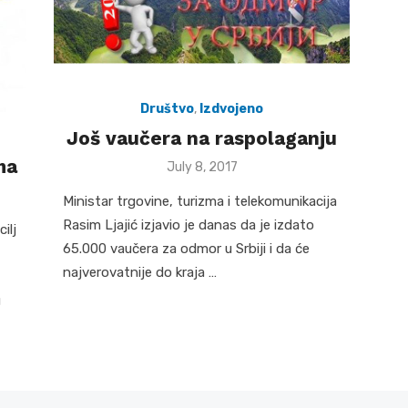
Društvo
,
Izdvojeno
Još vaučera na raspolaganju
ma
Posted
July 8, 2017
on
Ministar trgovine, turizma i telekomunikacija
Rasim Ljajić izjavio je danas da je izdato
ilj
65.000 vaučera za odmor u Srbiji i da će
najverovatnije do kraja …
u