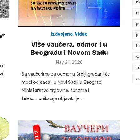
ek
i
p
Izdvojeno
,
Video
a”
p
Više vaučera, odmor i u
P
Beogradu i Novom Sadu
s
Posted
May 21, 2020
 i
t
on
ži
Sa vaučerima za odmor u Srbiji građani će
zd
moći od sada i u Novi Sad i u Beograd.
Ministarstvo trgovine, turizma i
telekomunikacija objavilo je …