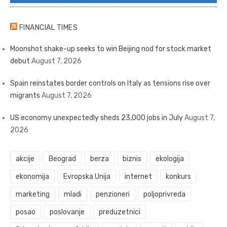
FINANCIAL TIMES
Moonshot shake-up seeks to win Beijing nod for stock market
debut
August 7, 2026
Spain reinstates border controls on Italy as tensions rise over
migrants
August 7, 2026
US economy unexpectedly sheds 23,000 jobs in July
August 7,
2026
akcije
Beograd
berza
biznis
ekologija
ekonomija
Evropska Unija
internet
konkurs
marketing
mladi
penzioneri
poljoprivreda
posao
poslovanje
preduzetnici