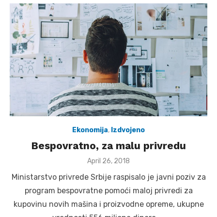
Ekonomija
,
Izdvojeno
Bespovratno, za malu privredu
Posted
April 26, 2018
on
Ministarstvo privrede Srbije raspisalo je javni poziv za
program bespovratne pomoći maloj privredi za
kupovinu novih mašina i proizvodne opreme, ukupne