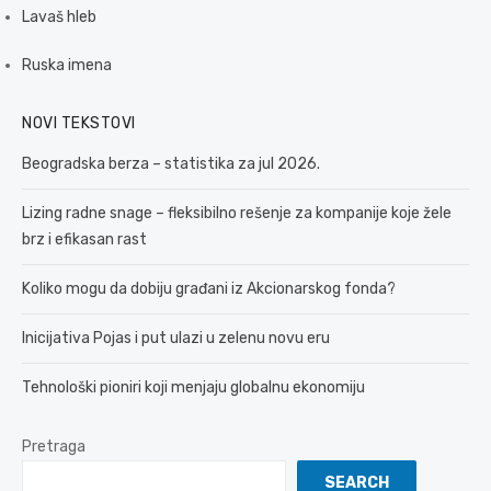
Lavaš hleb
Ruska imena
NOVI TEKSTOVI
Beogradska berza – statistika za jul 2026.
Lizing radne snage – fleksibilno rešenje za kompanije koje žele
brz i efikasan rast
Koliko mogu da dobiju građani iz Akcionarskog fonda?
Inicijativa Pojas i put ulazi u zelenu novu eru
Tehnološki pioniri koji menjaju globalnu ekonomiju
Pretraga
SEARCH