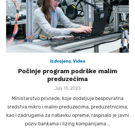
Izdvojeno
,
Video
Počinje program podrške malim
preduzećima
Posted
July 13, 2023
on
Ministarstvo privrede, koje dodeljuje bespovratna
sredstva mikro i malim preduzećima, preduzetnicima,
kao i zadrugama za nabavku opreme, raspisalo je javni
poziv bankama i lizing kompanijama …