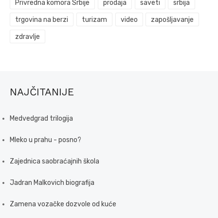
Privredna komora Srbije
prodaja
saveti
srbija
trgovina na berzi
turizam
video
zapošljavanje
zdravlje
NAJČITANIJE
Medvedgrad trilogija
Mleko u prahu - posno?
Zajednica saobraćajnih škola
Jadran Malkovich biografija
Zamena vozačke dozvole od kuće