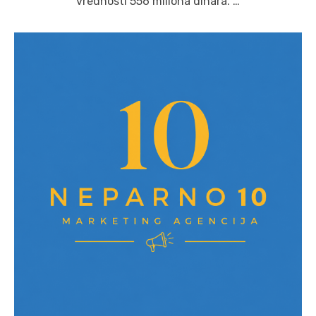
vrednosti 556 miliona dinara. …