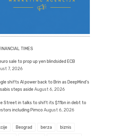
FINANCIAL TIMES
euro sale to prop up yen blindsided ECB
ust 7, 2026
gle shifts AI power back to Brin as DeepMind’s
sabis steps aside
August 6, 2026
e Street in talks to shift its $11bn in debt to
estors including Pimco
August 6, 2026
cije
Beograd
berza
biznis