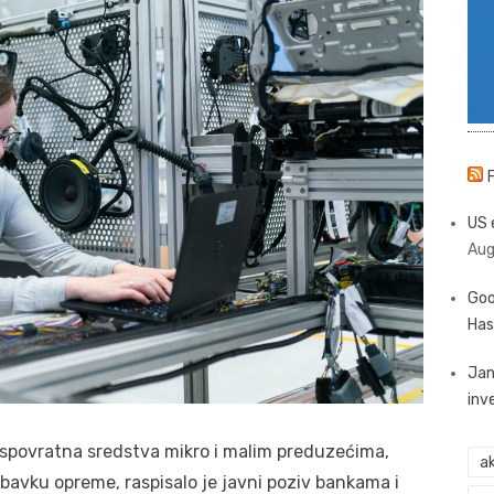
US 
Aug
Goo
Has
Jan
inv
bespovratna sredstva mikro i malim preduzećima,
ak
avku opreme, raspisalo je javni poziv bankama i