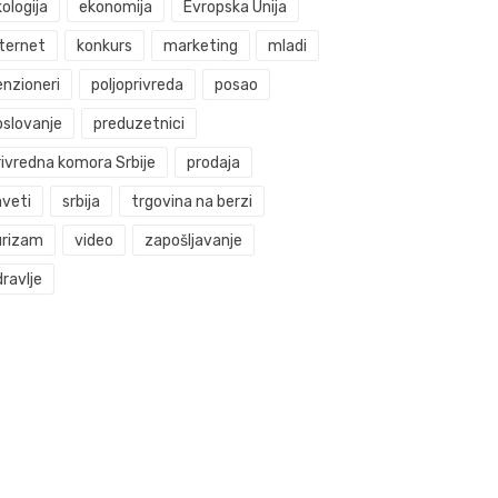
ologija
ekonomija
Evropska Unija
nternet
konkurs
marketing
mladi
enzioneri
poljoprivreda
posao
oslovanje
preduzetnici
rivredna komora Srbije
prodaja
aveti
srbija
trgovina na berzi
urizam
video
zapošljavanje
ravlje