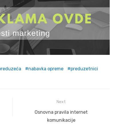
preduzeća
nabavka opreme
preduzetnici
Next
Next
Osnovna pravila internet
post:
komunikacije