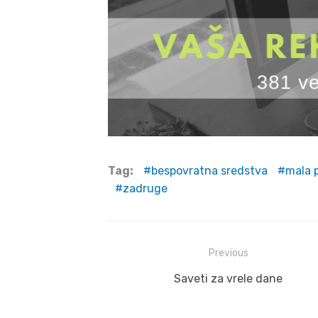
Tag:
bespovratna sredstva
mala 
zadruge
Post
Previous
navigation
Previous
Saveti za vrele dane
post: