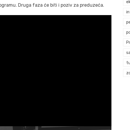
ek
gramu. Druga faza će biti i poziv za preduzeća.
i
p
p
P
s
t
zd