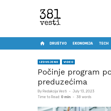
Skip
to
content
home
DRUŠTVO
EKONOMIJA
TECH
IZDVOJENO
VIDEO
Počinje program p
preduzećima
Posted
By
Redakcija Vesti
July 13, 2023
on
Time to Read:
0 min
-
38
words