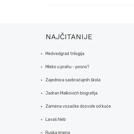
NAJČITANIJE
Medvedgrad trilogija
Mleko u prahu - posno?
Zajednica saobraćajnih škola
Jadran Malkovich biografija
Zamena vozačke dozvole od kuće
Lavaš hleb
Ruska imena