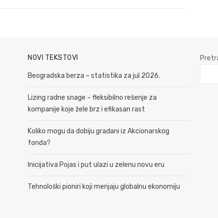
NOVI TEKSTOVI
Pretr
Beogradska berza – statistika za jul 2026.
Lizing radne snage – fleksibilno rešenje za
kompanije koje žele brz i efikasan rast
Koliko mogu da dobiju građani iz Akcionarskog
fonda?
Inicijativa Pojas i put ulazi u zelenu novu eru
Tehnološki pioniri koji menjaju globalnu ekonomiju