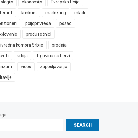
ologija
ekonomija
Evropska Unija
nternet
konkurs
marketing
mladi
enzioneri
poljoprivreda
posao
oslovanje
preduzetnici
rivredna komora Srbije
prodaja
aveti
srbija
trgovina na berzi
urizam
video
zapošljavanje
ravlje
aga
SEARCH