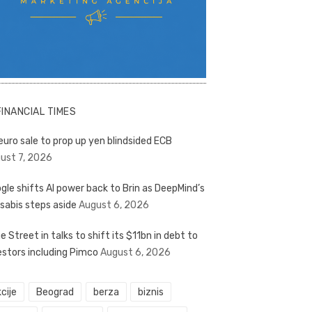
FINANCIAL TIMES
euro sale to prop up yen blindsided ECB
ust 7, 2026
gle shifts AI power back to Brin as DeepMind’s
sabis steps aside
August 6, 2026
e Street in talks to shift its $11bn in debt to
estors including Pimco
August 6, 2026
cije
Beograd
berza
biznis