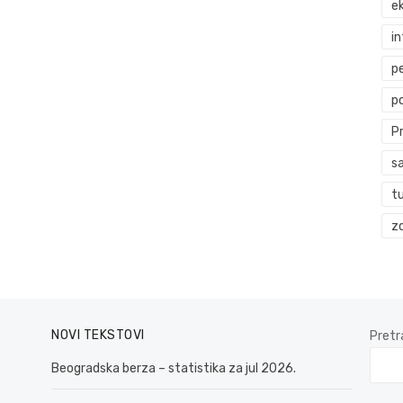
ek
i
p
p
P
s
t
zd
NOVI TEKSTOVI
Pretr
Beogradska berza – statistika za jul 2026.