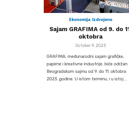
Ekonomija
,
Izdvojeno
Sajam GRAFIMA od 9. do 11
oktobra
Posted
October 9, 2023
on
GRAFIMA, međunarodni sajam grafičke,
papirne i kreativne industrije, biće održan
Beogradskom sajmu od 9. do 11. oktobra
2023. godine. U istom terminu, i u istoj …