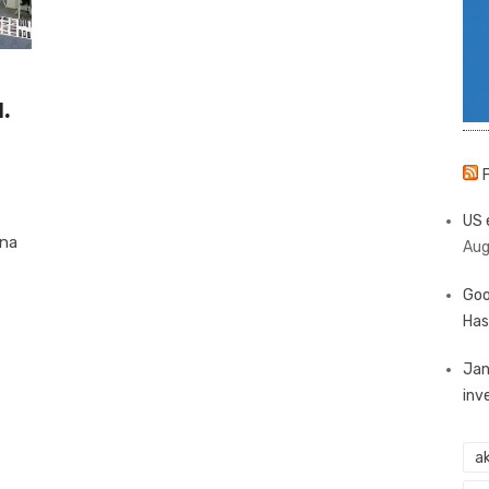
.
US 
 na
Aug
Goo
Has
Jan
inv
ak