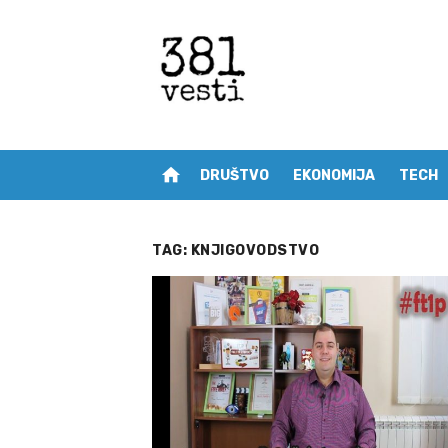
Skip
to
content
home
DRUŠTVO
EKONOMIJA
TECH
TAG:
KNJIGOVODSTVO