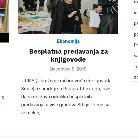
ek
i
p
p
Ekonomija
P
Besplatna predavanja za
s
knjigovođe
t
Posted
December 8, 2018
on
zd
URIKS (Udruženje računovođa i knjigovođa
Srbije) u saradnji sa Paragraf Lex doo, ovih
dana održava nekoliko besplatnih
– o
predavanja u više gradova Srbije. Teme su
i
aktuelne, …