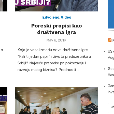
Izdvojeno
,
Video
Poreski propisi kao
društvena igra
Posted
May 8, 2019
on
 o
Koja je veza između nove društvene igre
US 
“Fali ti jedan papir” i života preduzetnika u
Aug
Srbiji? Najveće prepreke pri pokretanju i
Goo
razvoju malog biznisa? Prednosti …
Has
Jan
inv
ak