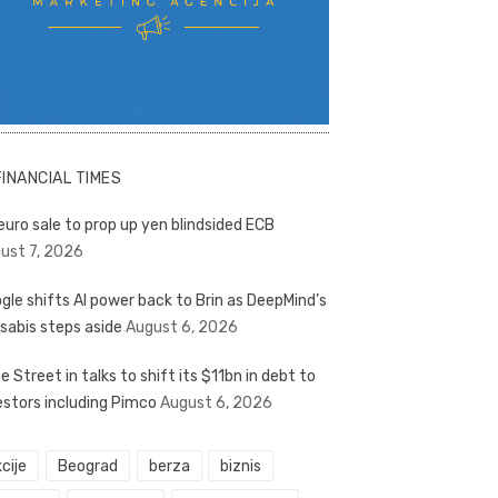
FINANCIAL TIMES
euro sale to prop up yen blindsided ECB
ust 7, 2026
gle shifts AI power back to Brin as DeepMind’s
sabis steps aside
August 6, 2026
e Street in talks to shift its $11bn in debt to
estors including Pimco
August 6, 2026
cije
Beograd
berza
biznis