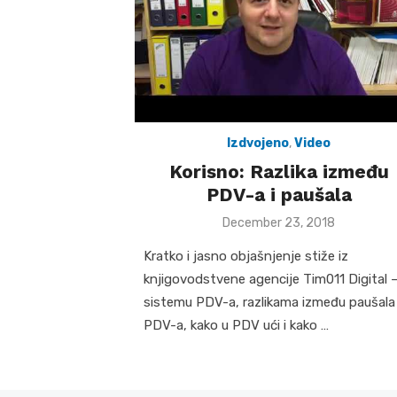
Izdvojeno
,
Video
Korisno: Razlika između
PDV-a i paušala
Posted
December 23, 2018
on
Kratko i jasno objašnjenje stiže iz
knjigovodstvene agencije Tim011 Digital 
sistemu PDV-a, razlikama između paušala 
PDV-a, kako u PDV ući i kako …