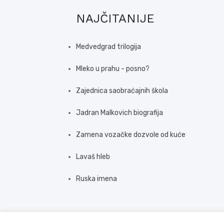
NAJČITANIJE
Medvedgrad trilogija
Mleko u prahu - posno?
Zajednica saobraćajnih škola
Jadran Malkovich biografija
Zamena vozačke dozvole od kuće
Lavaš hleb
Ruska imena