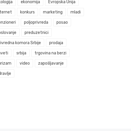
ologija
ekonomija
Evropska Unija
nternet
konkurs
marketing
mladi
enzioneri
poljoprivreda
posao
oslovanje
preduzetnici
rivredna komora Srbije
prodaja
aveti
srbija
trgovina na berzi
urizam
video
zapošljavanje
ravlje