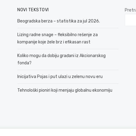
NOVI TEKSTOVI
Pretr
Beogradska berza – statistika za jul 2026.
Lizing radne snage – fleksibilno rešenje za
kompanije koje žele brz i efikasan rast
Koliko mogu da dobiju građani iz Akcionarskog
fonda?
Inicijativa Pojas i put ulazi u zelenu novu eru
Tehnološki pioniri koji menjaju globalnu ekonomiju
© 2026 381 vesti
Politika Privatnosti