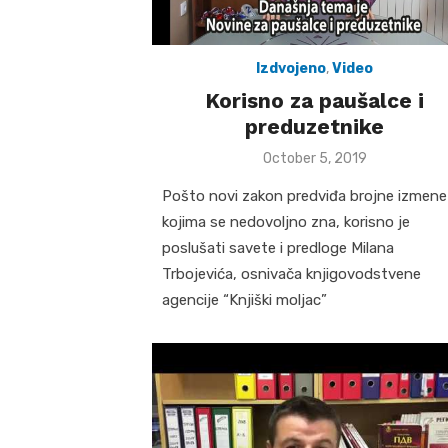
Izdvojeno
,
Video
Korisno za paušalce i
preduzetnike
Posted
October 5, 2019
on
Pošto novi zakon predviđa brojne izmene
kojima se nedovoljno zna, korisno je
poslušati savete i predloge Milana
Trbojevića, osnivača knjigovodstvene
agencije “Knjiški moljac”