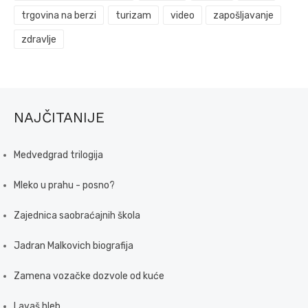
trgovina na berzi
turizam
video
zapošljavanje
zdravlje
NAJČITANIJE
Medvedgrad trilogija
Mleko u prahu - posno?
Zajednica saobraćajnih škola
Jadran Malkovich biografija
Zamena vozačke dozvole od kuće
Lavaš hleb