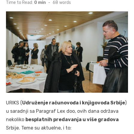
on
Time to Read:
0 min
-
68
words
URIKS (
Udruženje računovođa i knjigovođa Srbije
)
u saradnji sa Paragraf Lex doo, ovih dana održava
nekoliko
besplatnih predavanja u više gradova
Srbije. Teme su aktuelne, i to: