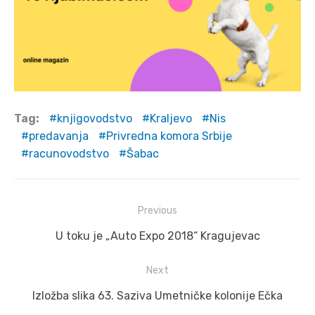
Tag:
knjigovodstvo
Kraljevo
Nis
predavanja
Privredna komora Srbije
racunovodstvo
Šabac
Post
Previous
navigation
Previous
U toku je „Auto Expo 2018“ Kragujevac
post:
Next
Next
Izložba slika 63. Saziva Umetničke kolonije Ečka
post: