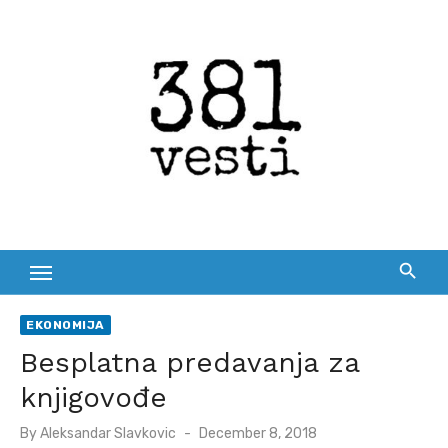
Skip
to
content
EKONOMIJA
Besplatna predavanja za
knjigovođe
Posted
By
Aleksandar Slavkovic
December 8, 2018