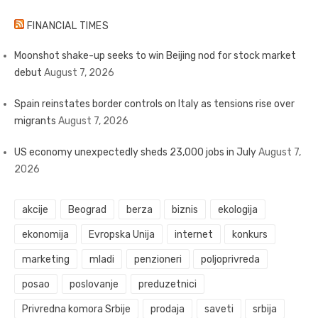
FINANCIAL TIMES
Moonshot shake-up seeks to win Beijing nod for stock market
debut
August 7, 2026
Spain reinstates border controls on Italy as tensions rise over
migrants
August 7, 2026
US economy unexpectedly sheds 23,000 jobs in July
August 7,
2026
akcije
Beograd
berza
biznis
ekologija
ekonomija
Evropska Unija
internet
konkurs
marketing
mladi
penzioneri
poljoprivreda
posao
poslovanje
preduzetnici
Privredna komora Srbije
prodaja
saveti
srbija