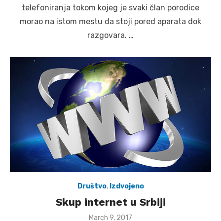
telefoniranja tokom kojeg je svaki član porodice
morao na istom mestu da stoji pored aparata dok
razgovara. …
Društvo
,
Izdvojeno
Skup internet u Srbiji
Posted
March 9, 2017