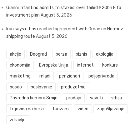
Gianni Infantino admits ‘mistakes’ over failed $20bn Fifa
investment plan
August 5, 2026
Iran says it has reached agreement with Oman on Hormuz
shipping route
August 5, 2026
akcije
Beograd
berza
biznis
ekologija
ekonomija
Evropska Unija
internet
konkurs
marketing
mladi
penzioneri
poljoprivreda
posao
poslovanje
preduzetnici
Privredna komora Srbije
prodaja
saveti
srbija
trgovina na berzi
turizam
video
zapošljavanje
zdravlje