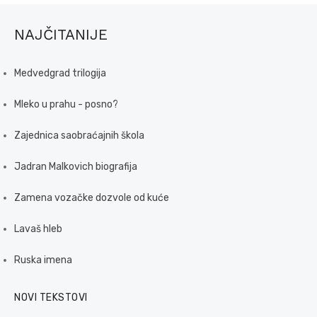
NAJČITANIJE
Medvedgrad trilogija
Mleko u prahu - posno?
Zajednica saobraćajnih škola
Jadran Malkovich biografija
Zamena vozačke dozvole od kuće
Lavaš hleb
Ruska imena
NOVI TEKSTOVI