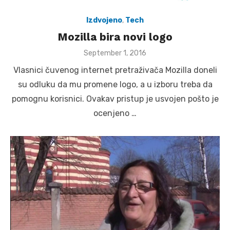
Izdvojeno
,
Tech
Mozilla bira novi logo
Posted
September 1, 2016
on
Vlasnici čuvenog internet pretraživača Mozilla doneli
su odluku da mu promene logo, a u izboru treba da
pomognu korisnici. Ovakav pristup je usvojen pošto je
ocenjeno …