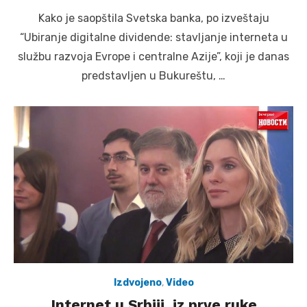
on
Kako je saopštila Svetska banka, po izveštaju
“Ubiranje digitalne dividende: stavljanje interneta u
službu razvoja Evrope i centralne Azije”, koji je danas
predstavljen u Bukureštu, …
Izdvojeno
,
Video
Internet u Srbiji, iz prve ruke