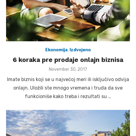
Ekonomija
,
Izdvojeno
6 koraka pre prodaje onlajn biznisa
Posted
November 30, 2017
on
Imate biznis koji se u najvećoj meri ili isključivo odvija
onlajn. Uložili ste mnogo vremena i truda da sve
funkcioniše kako treba i rezultati su …