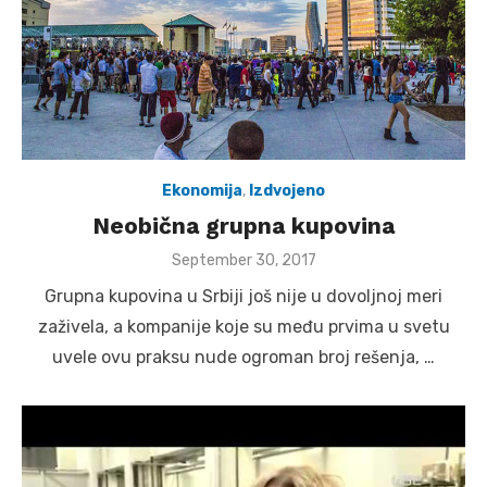
Ekonomija
,
Izdvojeno
Neobična grupna kupovina
Posted
September 30, 2017
on
Grupna kupovina u Srbiji još nije u dovoljnoj meri
zaživela, a kompanije koje su među prvima u svetu
uvele ovu praksu nude ogroman broj rešenja, …