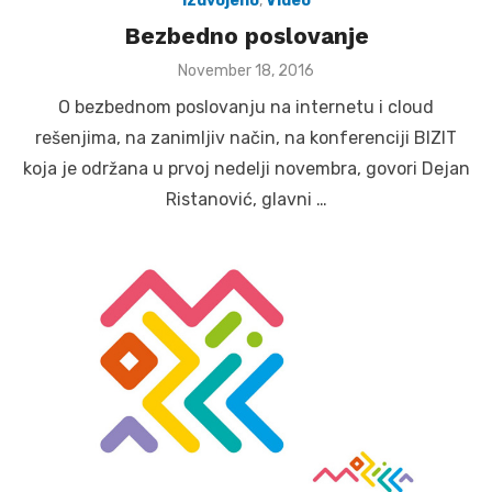
Izdvojeno
,
Video
Bezbedno poslovanje
Posted
November 18, 2016
on
O bezbednom poslovanju na internetu i cloud
rešenjima, na zanimljiv način, na konferenciji BIZIT
koja je održana u prvoj nedelji novembra, govori Dejan
Ristanović, glavni …