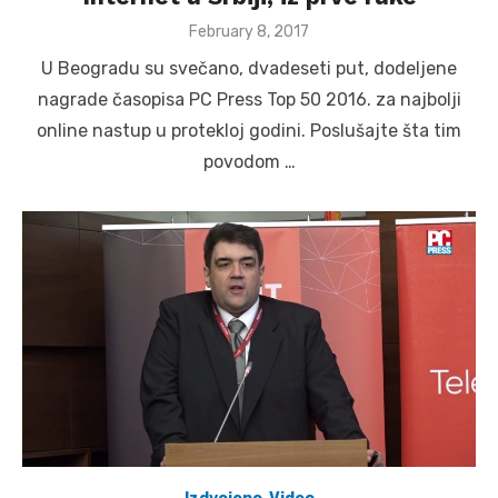
Posted
February 8, 2017
on
U Beogradu su svečano, dvadeseti put, dodeljene
nagrade časopisa PC Press Top 50 2016. za najbolji
online nastup u protekloj godini. Poslušajte šta tim
povodom …