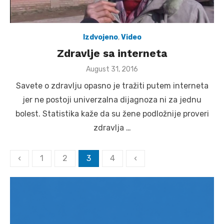
Izdvojeno
,
Video
Zdravlje sa interneta
Posted
August 31, 2016
on
Savete o zdravlju opasno je tražiti putem interneta
jer ne postoji univerzalna dijagnoza ni za jednu
bolest. Statistika kaže da su žene podložnije proveri
zdravlja …
Posts
‹
1
2
3
4
‹
pagination