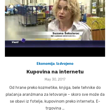
Ekonomija
,
Izdvojeno
Kupovina na internetu
Posted
May 30, 2017
on
Od hrane preko kozmetike, knjiga, bele tehnike do
plaćanja aranžmana za letovanje – skoro sve može da
se obavi iz fotelje, kupovinom preko interneta. E-
trgovina …