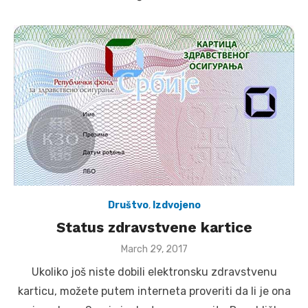
Društvo
,
Izdvojeno
Status zdravstvene kartice
Posted
March 29, 2017
on
Ukoliko još niste dobili elektronsku zdravstvenu
karticu, možete putem interneta proveriti da li je ona