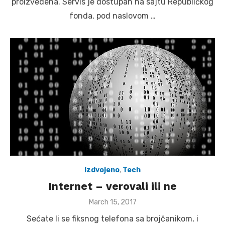
proizvedena. Servis je dostupan na sajtu Republičkog
fonda, pod naslovom …
Izdvojeno
,
Tech
Internet – verovali ili ne
Posted
March 15, 2017
on
Sećate li se fiksnog telefona sa brojčanikom, i