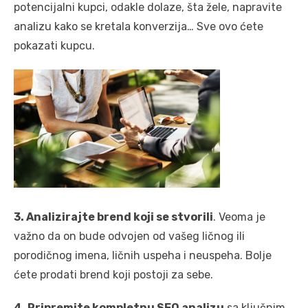
potencijalni kupci, odakle dolaze, šta žele, napravite
analizu kako se kretala konverzija… Sve ovo ćete
pokazati kupcu.
3. Analizirajte brend koji se stvorili
. Veoma je
važno da on bude odvojen od vašeg ličnog ili
porodičnog imena, ličnih uspeha i neuspeha. Bolje
ćete prodati brend koji postoji za sebe.
4. Pripremite kompletnu SEO analizu
sa ključnim