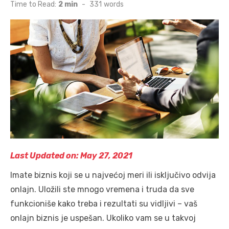
on
Time to Read:
2 min
-
331
words
Last Updated on: May 27, 2021
Imate biznis koji se u najvećoj meri ili isključivo odvija
onlajn. Uložili ste mnogo vremena i truda da sve
funkcioniše kako treba i rezultati su vidljivi – vaš
onlajn biznis je uspešan. Ukoliko vam se u takvoj