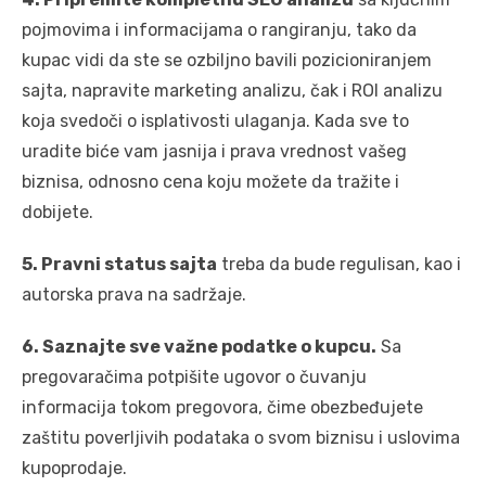
pojmovima i informacijama o rangiranju, tako da
kupac vidi da ste se ozbiljno bavili pozicioniranjem
sajta, napravite marketing analizu, čak i ROI analizu
koja svedoči o isplativosti ulaganja. Kada sve to
uradite biće vam jasnija i prava vrednost vašeg
biznisa, odnosno cena koju možete da tražite i
dobijete.
5. Pravni status sajta
treba da bude regulisan, kao i
autorska prava na sadržaje.
6. Saznajte sve važne podatke o kupcu.
Sa
pregovaračima potpišite ugovor o čuvanju
informacija tokom pregovora, čime obezbeđujete
zaštitu poverljivih podataka o svom biznisu i uslovima
kupoprodaje.