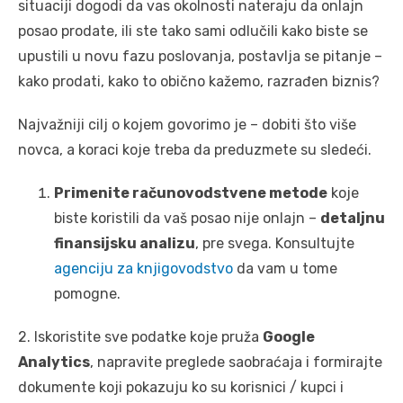
situaciji dogodi da vas okolnosti nateraju da onlajn
posao prodate, ili ste tako sami odlučili kako biste se
upustili u novu fazu poslovanja, postavlja se pitanje –
kako prodati, kako to obično kažemo, razrađen biznis?
Najvažniji cilj o kojem govorimo je – dobiti što više
novca, a koraci koje treba da preduzmete su sledeći.
Primenite računovodstvene metode
koje
biste koristili da vaš posao nije onlajn –
detaljnu
finansijsku analizu
, pre svega. Konsultujte
agenciju za knjigovodstvo
da vam u tome
pomogne.
2. Iskoristite sve podatke koje pruža
Google
Analytics
, napravite preglede saobraćaja i formirajte
dokumente koji pokazuju ko su korisnici / kupci i