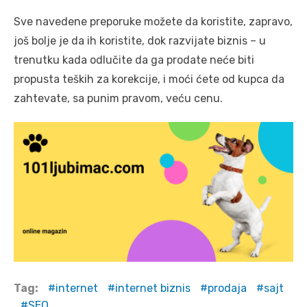
Sve navedene preporuke možete da koristite, zapravo,
još bolje je da ih koristite, dok razvijate biznis – u
trenutku kada odlučite da ga prodate neće biti
propusta teških za korekcije, i moći ćete od kupca da
zahtevate, sa punim pravom, veću cenu.
Tag:
internet
internet biznis
prodaja
sajt
SEO