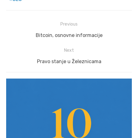
Post
Previous
navigation
Previous
Bitcoin, osnovne informacije
post:
Next
Next
Pravo stanje u Železnicama
post: