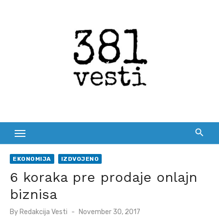
Skip
to
content
EKONOMIJA
IZDVOJENO
6 koraka pre prodaje onlajn
biznisa
Posted
By
Redakcija Vesti
November 30, 2017