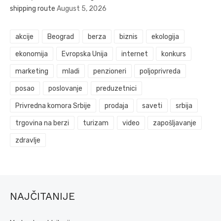
shipping route
August 5, 2026
akcije
Beograd
berza
biznis
ekologija
ekonomija
Evropska Unija
internet
konkurs
marketing
mladi
penzioneri
poljoprivreda
posao
poslovanje
preduzetnici
Privredna komora Srbije
prodaja
saveti
srbija
trgovina na berzi
turizam
video
zapošljavanje
zdravlje
NAJČITANIJE