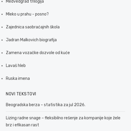
Medvedgrad trilogija
Mleko u prahu - posno?
Zajednica saobraćajnih škola
Jadran Malkovich biografija
Zamena vozačke dozvole od kuće
Lavaš hleb
Ruska imena
NOVI TEKSTOVI
Beogradska berza – statistika za jul 2026.
Lizing radne snage – fleksibilno rešenje za kompanije koje žele
brz i efikasan rast