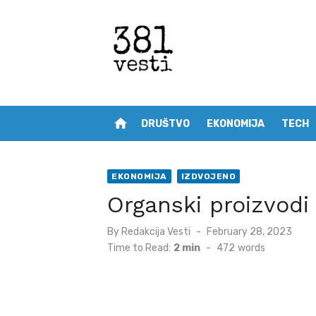
Skip
to
content
home
DRUŠTVO
EKONOMIJA
TECH
EKONOMIJA
IZDVOJENO
Organski proizvodi 
Posted
By
Redakcija Vesti
February 28, 2023
on
Time to Read:
2 min
-
472
words