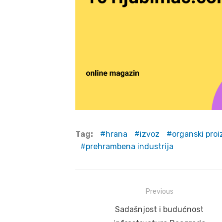
Tag:
hrana
izvoz
organski proi
prehrambena industrija
Post
Previous
navigation
Previous
Sadašnjost i budućnost