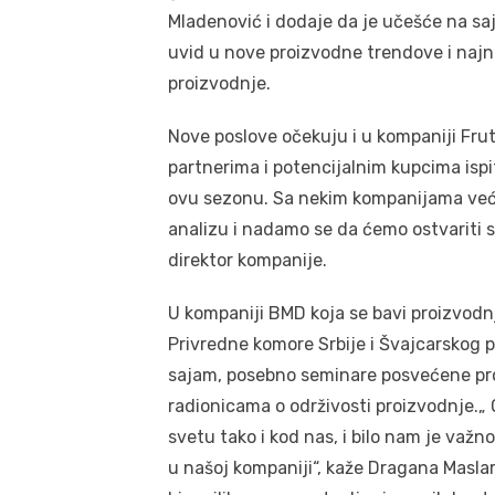
Mladenović i dodaje da je učešće na s
uvid u nove proizvodne trendove i najno
proizvodnje.
Nove poslove očekuju i u kompaniji Fru
partnerima i potencijalnim kupcima ispi
ovu sezonu. Sa nekim kompanijama već 
analizu i nadamo se da ćemo ostvariti 
direktor kompanije.
U kompaniji BMD koja se bavi proizvodn
Privredne komore Srbije i Švajcarskog 
sajam, posebno seminare posvećene pro
radionicama o održivosti proizvodnje.„ O
svetu tako i kod nas, i bilo nam je va
u našoj kompaniji“, kaže Dragana Masla