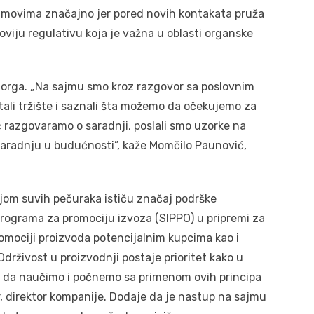
ajmovima značajno jer pored novih kontakata pruža
viju regulativu koja je važna u oblasti organske
torga. „Na sajmu smo kroz razgovor sa poslovnim
tali tržište i saznali šta možemo da očekujemo za
razgovaramo o saradnji, poslali smo uzorke na
saradnju u budućnosti”, kaže Momčilo Paunović,
jom suvih pečuraka ističu značaj podrške
programa za promociju izvoza (SIPPO) u pripremi za
mociji proizvoda potencijalnim kupcima kao i
drživost u proizvodnji postaje prioritet kako u
žno da naučimo i počnemo sa primenom ovih principa
r, direktor kompanije. Dodaje da je nastup na sajmu