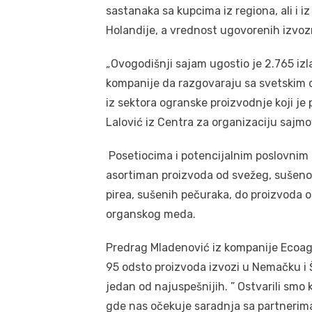
sastanaka sa kupcima iz regiona, ali i i
Holandije, a vrednost ugovorenih izvozn
„Ovogodišnji sajam ugostio je 2.765 izla
kompanije da razgovaraju sa svetskim 
iz sektora ogranske proizvodnje koji je
Lalović iz Centra za organizaciju sajm
Posetiocima i potencijalnim poslovnim 
asortiman proizvoda od svežeg, sušenog,
pirea, sušenih pečuraka, do proizvoda o
organskog meda.
Predrag Mladenović iz kompanije Ecoagri
95 odsto proizvoda izvozi u Nemačku i Š
jedan od najuspešnijih. ” Ostvarili smo
gde nas očekuje saradnja sa partnerima