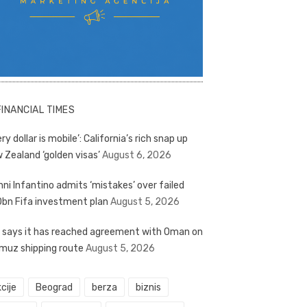
FINANCIAL TIMES
ry dollar is mobile’: California’s rich snap up
 Zealand ‘golden visas’
August 6, 2026
nni Infantino admits ‘mistakes’ over failed
bn Fifa investment plan
August 5, 2026
n says it has reached agreement with Oman on
muz shipping route
August 5, 2026
cije
Beograd
berza
biznis