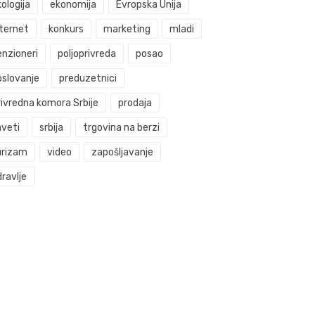
ologija
ekonomija
Evropska Unija
nternet
konkurs
marketing
mladi
enzioneri
poljoprivreda
posao
oslovanje
preduzetnici
rivredna komora Srbije
prodaja
aveti
srbija
trgovina na berzi
urizam
video
zapošljavanje
ravlje