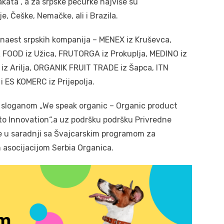
akata , a za srpske pečurke najviše su
je, Češke, Nemačke, ali i Brazila.
naest srpskih kompanija – MENEX iz Kruševca,
FOOD iz Užica, FRUTORGA iz Prokuplja, MEDINO iz
z Arilja, ORGANIK FRUIT TRADE iz Šapca, ITN
 ES KOMERC iz Prijepolja.
 sloganom „We speak organic – Organic product
to Innovation“,a uz podršku podršku Privredne
je u saradnji sa Švajcarskim programom za
 asocijacijom Serbia Organica.