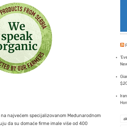
‘Eve
New
Gia
$20
Ira
Hor
ije na najvećem specijalizovanom Međunarodnom
ak
ju da su domaće firme imale više od 400