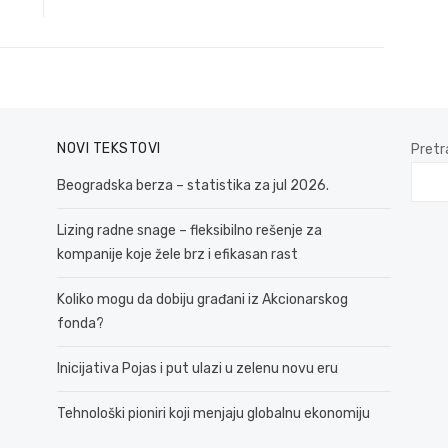
post:
NOVI TEKSTOVI
Pretr
Beogradska berza – statistika za jul 2026.
Lizing radne snage – fleksibilno rešenje za
kompanije koje žele brz i efikasan rast
Koliko mogu da dobiju građani iz Akcionarskog
fonda?
Inicijativa Pojas i put ulazi u zelenu novu eru
Tehnološki pioniri koji menjaju globalnu ekonomiju