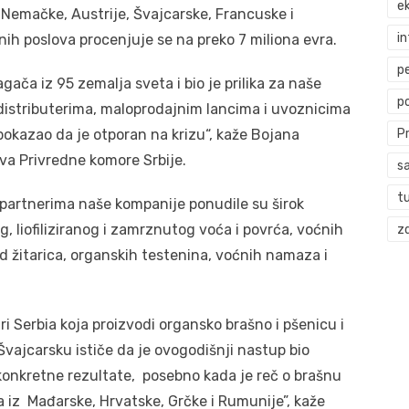
ek
z Nemačke, Austrije, Švajcarske, Francuske i
i
ih poslova procenjuje se na preko 7 miliona evra.
p
gača iz 95 zemalja sveta i bio je prilika za naše
p
distributerima, maloprodajnim lancima i uvoznicima
 pokazao da je otporan na krizu“, kaže Bojana
P
ova Privredne komore Srbije.
s
t
partnerima naše kompanije ponudile su širok
 liofiliziranog i zamrznutog voća i povrća, voćnih
zd
d žitarica, organskih testenina, voćnih namaza i
 Serbia koja proizvodi organsko brašno i pšenicu i
vajcarsku ističe da je ovogodišnji nastup bio
 konkretne rezultate, posebno kada je reč o brašnu
 iz Mađarske, Hrvatske, Grčke i Rumunije”, kaže