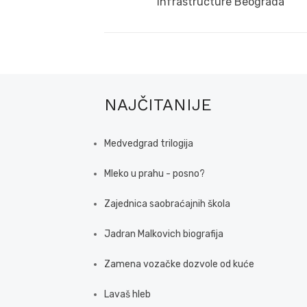
post:
infrastructure Beograda
NAJČITANIJE
Medvedgrad trilogija
Mleko u prahu - posno?
Zajednica saobraćajnih škola
Jadran Malkovich biografija
Zamena vozačke dozvole od kuće
Lavaš hleb