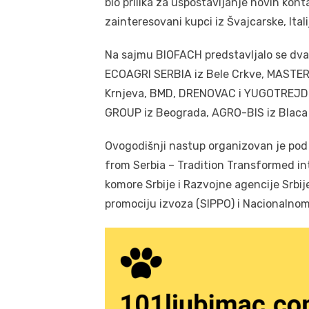
bio prilika za uspostavljanje novih kont
zainteresovani kupci iz Švajcarske, Itali
Na sajmu BIOFACH predstavljalo se dva
ECOAGRI SERBIA iz Bele Crkve, MASTER 
Krnjeva, BMD, DRENOVAC i YUGOTREJD i
GROUP iz Beograda, AGRO-BIS iz Blaca i
Ovogodišnji nastup organizovan je pod
from Serbia – Tradition Transformed in
komore Srbije i Razvojne agencije Srbi
promociju izvoza (SIPPO) i Nacionalnom