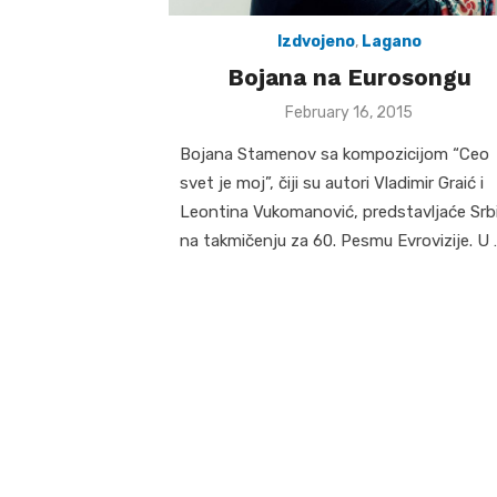
Izdvojeno
,
Lagano
Bojana na Eurosongu
Posted
February 16, 2015
on
Bojana Stamenov sa kompozicijom “Ceo
svet je moj”, čiji su autori Vladimir Graić i
Leontina Vukomanović, predstavljaće Srbi
na takmičenju za 60. Pesmu Evrovizije. U 