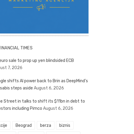
FINANCIAL TIMES
euro sale to prop up yen blindsided ECB
ust 7, 2026
gle shifts AI power back to Brin as DeepMind’s
sabis steps aside
August 6, 2026
e Street in talks to shift its $11bn in debt to
estors including Pimco
August 6, 2026
cije
Beograd
berza
biznis