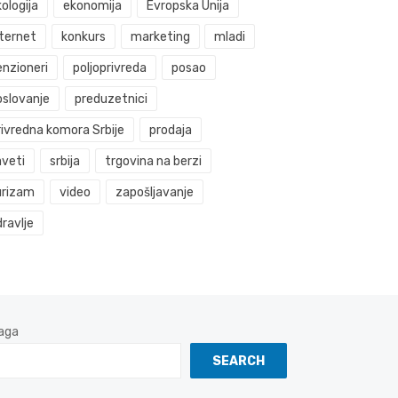
ologija
ekonomija
Evropska Unija
nternet
konkurs
marketing
mladi
enzioneri
poljoprivreda
posao
oslovanje
preduzetnici
rivredna komora Srbije
prodaja
aveti
srbija
trgovina na berzi
urizam
video
zapošljavanje
ravlje
aga
SEARCH