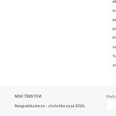
ek
i
p
p
P
s
t
zd
NOVI TEKSTOVI
Pretr
Beogradska berza – statistika za jul 2026.