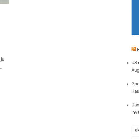
ju
US 
…
Aug
Goo
Has
Jan
inv
ak