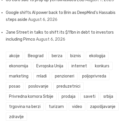
Google shifts AI power back to Brin as DeepMind’s Hassabis
steps aside
August 6, 2026
Jane Street in talks to shift its $11bn in debt to investors
including Pimco
August 6, 2026
akcije
Beograd
berza
biznis
ekologija
ekonomija
Evropska Unija
internet
konkurs
marketing
mladi
penzioneri
poljoprivreda
posao
poslovanje
preduzetnici
Privredna komora Srbije
prodaja
saveti
srbija
trgovina na berzi
turizam
video
zapošljavanje
zdravlje