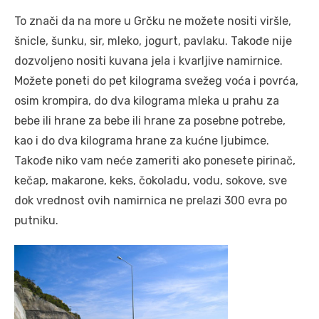
To znači da na more u Grčku ne možete nositi viršle,
šnicle, šunku, sir, mleko, jogurt, pavlaku. Takođe nije
dozvoljeno nositi kuvana jela i kvarljive namirnice.
Možete poneti do pet kilograma svežeg voća i povrća,
osim krompira, do dva kilograma mleka u prahu za
bebe ili hrane za bebe ili hrane za posebne potrebe,
kao i do dva kilograma hrane za kućne ljubimce.
Takođe niko vam neće zameriti ako ponesete pirinač,
kečap, makarone, keks, čokoladu, vodu, sokove, sve
dok vrednost ovih namirnica ne prelazi 300 evra po
putniku.