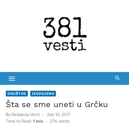
Skip
to
content
DRUŠTVO
IZDVOJENO
Šta se sme uneti u Grčku
Posted
By
Redakcija Vesti
July 10, 2017
on
Time to Read:
1 min
-
276
words