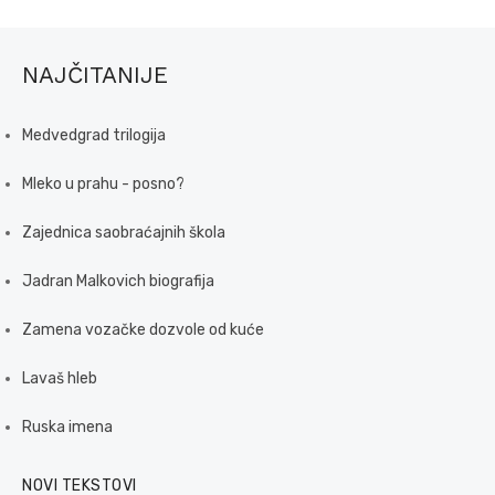
NAJČITANIJE
Medvedgrad trilogija
Mleko u prahu - posno?
Zajednica saobraćajnih škola
Jadran Malkovich biografija
Zamena vozačke dozvole od kuće
Lavaš hleb
Ruska imena
NOVI TEKSTOVI