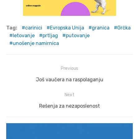
Tag:
carinici
Evropska Unija
granica
Grčka
letovanje
prtljag
putovanje
unošenje namirnica
Post
Previous
navigation
Previous
Još vaučera na raspolaganju
post:
Next
Next
Rešenja za nezaposlenost
post: