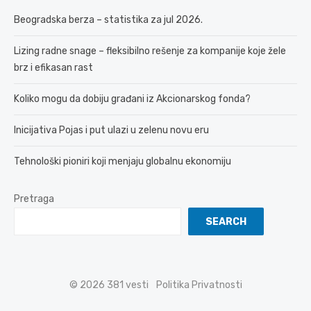
Beogradska berza – statistika za jul 2026.
Lizing radne snage – fleksibilno rešenje za kompanije koje žele
brz i efikasan rast
Koliko mogu da dobiju građani iz Akcionarskog fonda?
Inicijativa Pojas i put ulazi u zelenu novu eru
Tehnološki pioniri koji menjaju globalnu ekonomiju
Pretraga
SEARCH
© 2026 381 vesti
Politika Privatnosti