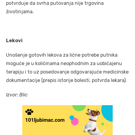
potvrđuje da svrha putovanja nije trgovina
životinjama.
Lekovi
Unošenje gotovih lekova za lične potrebe putnika
moguće je u količinama neophodnim za uobičajenu
terapiju i to uz posedovanje odgovarajuće medicinske
dokumentacije (prepis istorije bolesti, potvrda lekara).
Izvor: Blic