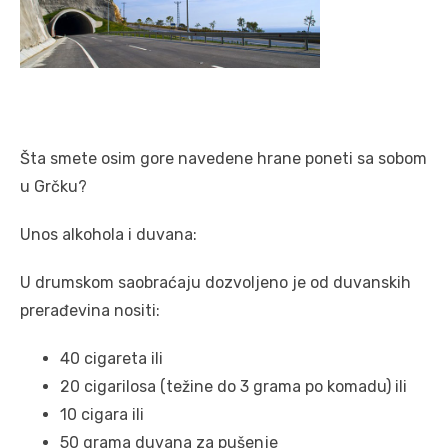
Šta smete osim gore navedene hrane poneti sa sobom
u Grčku?
Unos alkohola i duvana:
U drumskom saobraćaju dozvoljeno je od duvanskih
prerađevina nositi:
40 cigareta ili
20 cigarilosa (težine do 3 grama po komadu) ili
10 cigara ili
50 grama duvana za pušenje