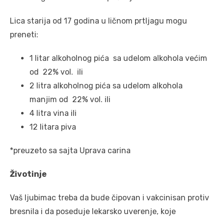
Lica starija od 17 godina u ličnom prtljagu mogu
preneti:
1 litar alkoholnog pića sa udelom alkohola većim
od 22% vol. ili
2 litra alkoholnog pića sa udelom alkohola
manjim od 22% vol. ili
4 litra vina ili
12 litara piva
*preuzeto sa sajta Uprava carina
Životinje
Vaš ljubimac treba da bude čipovan i vakcinisan protiv
bresnila i da poseduje lekarsko uverenje, koje