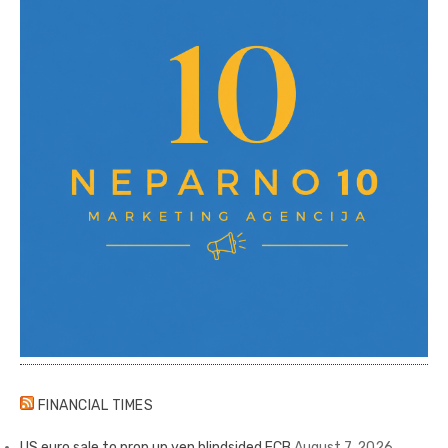
FINANCIAL TIMES
US euro sale to prop up yen blindsided ECB
August 7, 2026