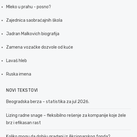
Mleko u prahu - posno?
Zajednica saobraćajnih škola
Jadran Malkovich biografija
Zamena vozačke dozvole od kuće
Lavaš hleb
Ruska imena
NOVI TEKSTOVI
Beogradska berza – statistika za jul 2026.
Lizing radne snage – fleksibilno rešenje za kompanije koje žele
brz i efikasan rast
Koliko mogu da dobiju građani iz Akcionarskog fonda?