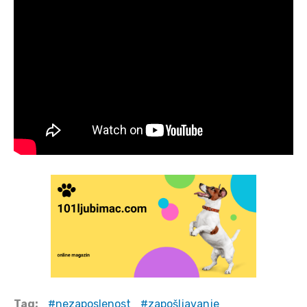
Tag:
nezaposlenost
zapošljavanje