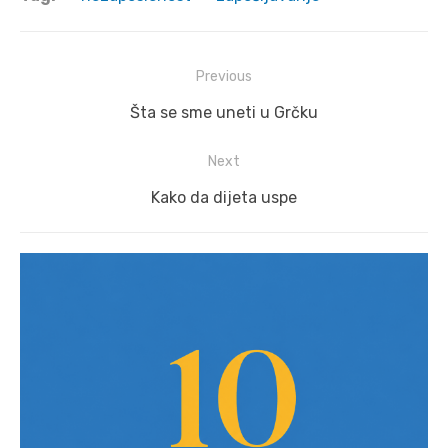
Post
Previous
navigation
Previous
Šta se sme uneti u Grčku
post:
Next
Next
Kako da dijeta uspe
post: