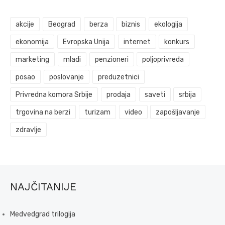
akcije
Beograd
berza
biznis
ekologija
ekonomija
Evropska Unija
internet
konkurs
marketing
mladi
penzioneri
poljoprivreda
posao
poslovanje
preduzetnici
Privredna komora Srbije
prodaja
saveti
srbija
trgovina na berzi
turizam
video
zapošljavanje
zdravlje
NAJČITANIJE
Medvedgrad trilogija