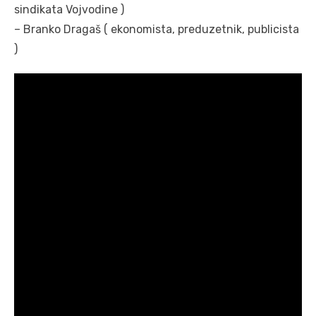
sindikata Vojvodine )
– Branko Dragaš ( ekonomista, preduzetnik, publicista
)