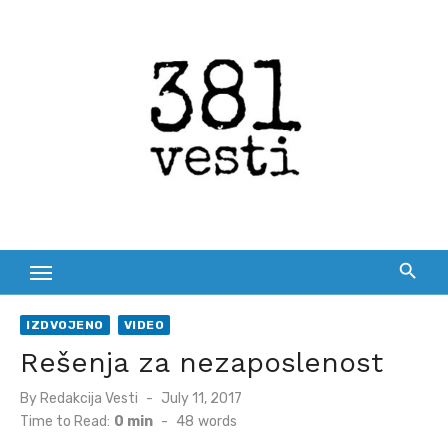
Skip
to
content
IZDVOJENO
VIDEO
Rešenja za nezaposlenost
Posted
By
Redakcija Vesti
July 11, 2017
on
Time to Read:
0 min
-
48
words