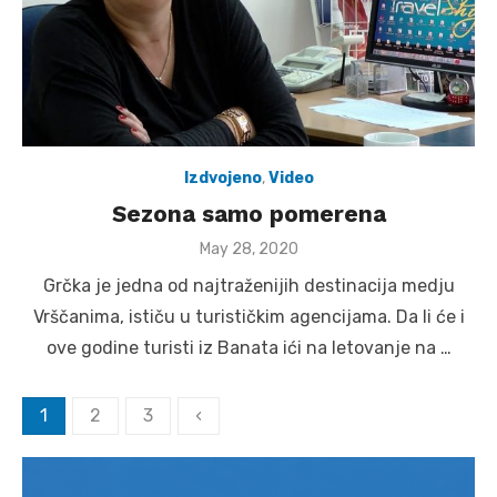
Izdvojeno
,
Video
Sezona samo pomerena
Posted
May 28, 2020
on
Grčka je jedna od najtraženijih destinacija medju
Vrščanima, ističu u turističkim agencijama. Da li će i
ove godine turisti iz Banata ići na letovanje na …
Posts
1
2
3
‹
pagination