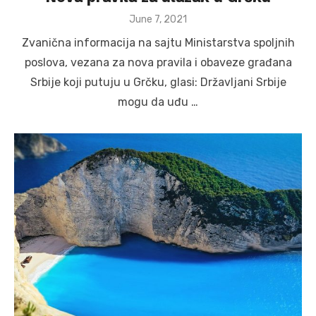
Posted
June 7, 2021
on
Zvanična informacija na sajtu Ministarstva spoljnih
poslova, vezana za nova pravila i obaveze građana
Srbije koji putuju u Grčku, glasi: Državljani Srbije
mogu da uđu …