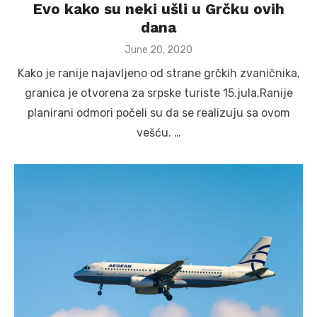
Evo kako su neki ušli u Grčku ovih
dana
Posted
June 20, 2020
on
Kako je ranije najavljeno od strane grčkih zvaničnika,
granica je otvorena za srpske turiste 15.jula.Ranije
planirani odmori počeli su da se realizuju sa ovom
vešću. …