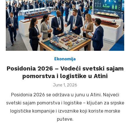
Ekonomija
Posidonia 2026 – Vodeći svetski sajam
pomorstva i logistike u Atini
Posted
June 1, 2026
on
Posidonia 2026 se održava u junu u Atini. Najveći
svetski sajam pomorstva i logistike – ključan za srpske
logističke kompanije i izvoznike koji koriste morske
puteve.