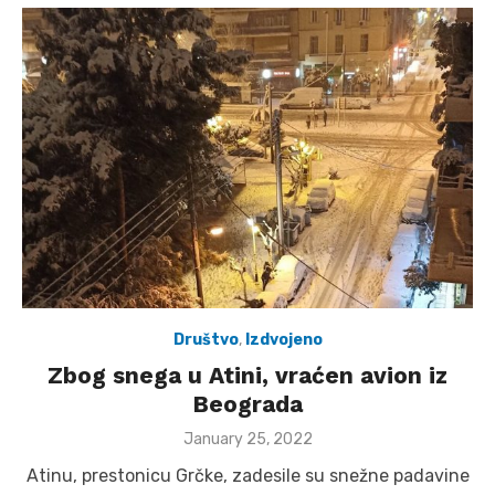
Društvo
,
Izdvojeno
Zbog snega u Atini, vraćen avion iz
Beograda
Posted
January 25, 2022
on
Atinu, prestonicu Grčke, zadesile su snežne padavine