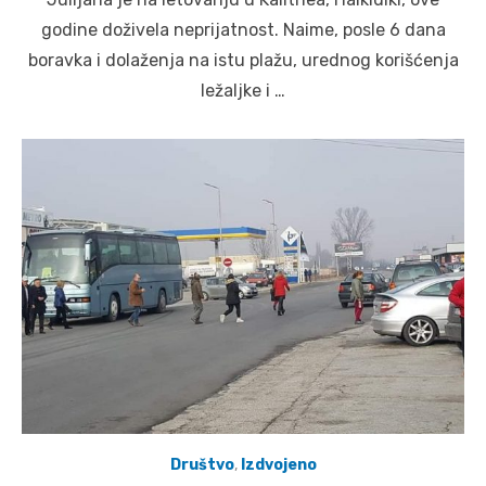
godine doživela neprijatnost. Naime, posle 6 dana
boravka i dolaženja na istu plažu, urednog korišćenja
ležaljke i …
Društvo
,
Izdvojeno