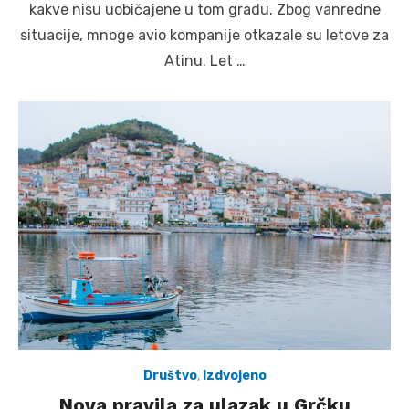
kakve nisu uobičajene u tom gradu. Zbog vanredne
situacije, mnoge avio kompanije otkazale su letove za
Atinu. Let …
Društvo
,
Izdvojeno
Nova pravila za ulazak u Grčku