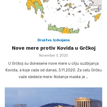
Društvo
,
Izdvojeno
Nove mere protiv Kovida u Grčkoj
Posted
November 3, 2020
on
U Grčkoj su donesene nove mere u cilju suzbijanja
Kovida, a koje važe od danas, 3.11.2020. Za celu Grčku
važe sledeće mere: Nošenje maske je …