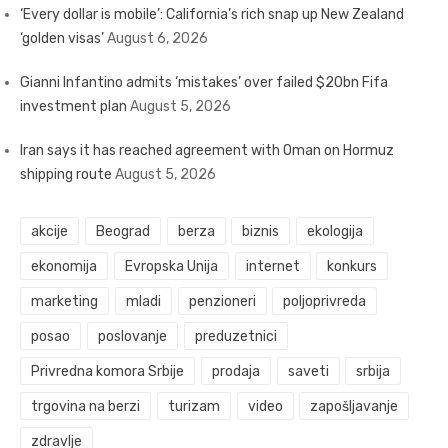
‘Every dollar is mobile’: California’s rich snap up New Zealand
‘golden visas’
August 6, 2026
Gianni Infantino admits ‘mistakes’ over failed $20bn Fifa
investment plan
August 5, 2026
Iran says it has reached agreement with Oman on Hormuz
shipping route
August 5, 2026
akcije
Beograd
berza
biznis
ekologija
ekonomija
Evropska Unija
internet
konkurs
marketing
mladi
penzioneri
poljoprivreda
posao
poslovanje
preduzetnici
Privredna komora Srbije
prodaja
saveti
srbija
trgovina na berzi
turizam
video
zapošljavanje
zdravlje