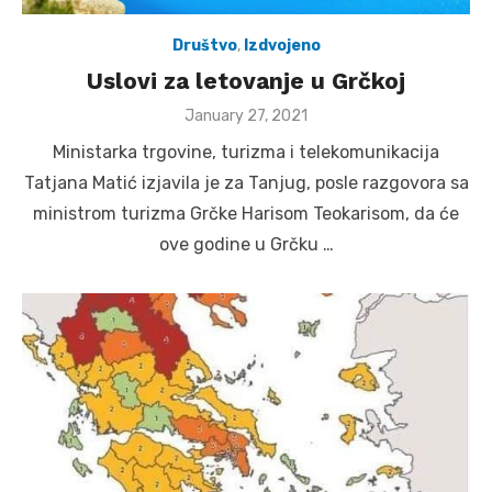
Društvo
,
Izdvojeno
Uslovi za letovanje u Grčkoj
Posted
January 27, 2021
on
Ministarka trgovine, turizma i telekomunikacija
Tatjana Matić izjavila je za Tanjug, posle razgovora sa
ministrom turizma Grčke Harisom Teokarisom, da će
ove godine u Grčku …