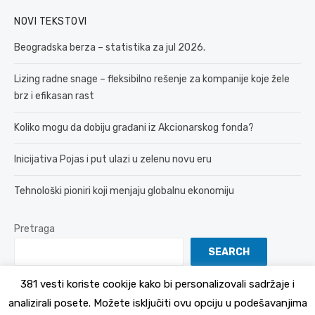
NOVI TEKSTOVI
Beogradska berza – statistika za jul 2026.
Lizing radne snage – fleksibilno rešenje za kompanije koje žele
brz i efikasan rast
Koliko mogu da dobiju građani iz Akcionarskog fonda?
Inicijativa Pojas i put ulazi u zelenu novu eru
Tehnološki pioniri koji menjaju globalnu ekonomiju
Pretraga
SEARCH
381 vesti koriste cookije kako bi personalizovali sadržaje i
analizirali posete. Možete isključiti ovu opciju u podešavanjima