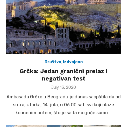
Društvo
,
Izdvojeno
Grčka: Jedan granični prelaz i
negativan test
Posted
July 13, 2020
on
Ambasada Grčke u Beogradu je danas saopštila da od
sutra, utorka, 14. jula, u 06.00 sati svi koji ulaze
kopnenim putem, što je sada moguće samo …