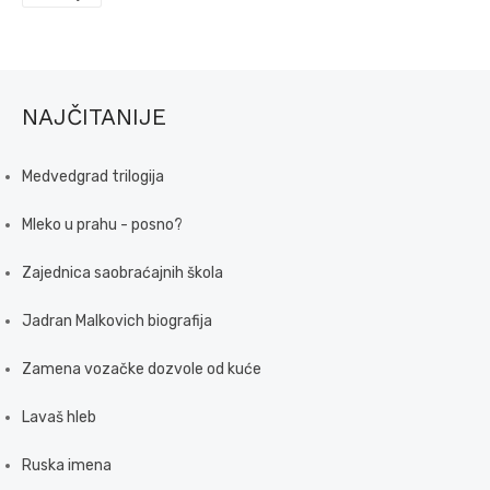
NAJČITANIJE
Medvedgrad trilogija
Mleko u prahu - posno?
Zajednica saobraćajnih škola
Jadran Malkovich biografija
Zamena vozačke dozvole od kuće
Lavaš hleb
Ruska imena