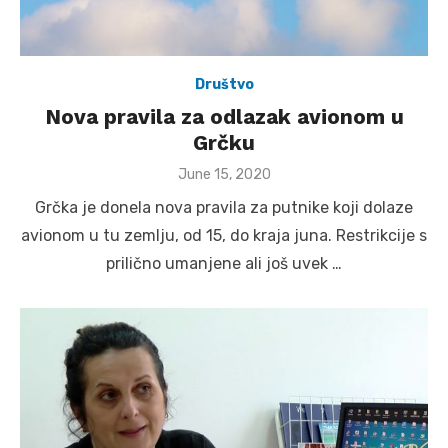
Društvo
Nova pravila za odlazak avionom u
Grčku
Posted
June 15, 2020
on
Grčka je donela nova pravila za putnike koji dolaze
avionom u tu zemlju, od 15, do kraja juna. Restrikcije s
prilično umanjene ali još uvek …