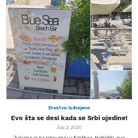
Društvo
,
Izdvojeno
Evo šta se desi kada se Srbi ujedine!
Posted
July 2, 2020
on
Julijana je na letovanju u Kalithea, Halkidiki, ove