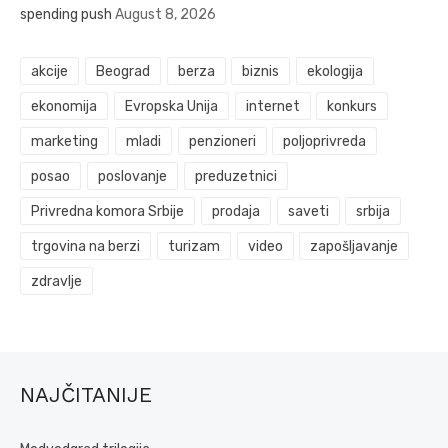
spending push
August 8, 2026
akcije
Beograd
berza
biznis
ekologija
ekonomija
Evropska Unija
internet
konkurs
marketing
mladi
penzioneri
poljoprivreda
posao
poslovanje
preduzetnici
Privredna komora Srbije
prodaja
saveti
srbija
trgovina na berzi
turizam
video
zapošljavanje
zdravlje
NAJČITANIJE