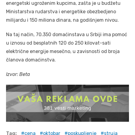
energetski ugroženim kupcima, zašta je u budžetu
Ministarstva rudarstva i energetike obezbedjeno
milijardu i 150 miliona dinara, na godišnjem nivou.
Na taj način, 70.350 domaćinstava u Srbiji ima pomoć
u iznosu od besplatnih 120 do 250 kilovat-sati
električne energije mesečno, u zavisnosti od broja
članova domaćinstva.
Izvor: Beta
Tag:
cena
oktobar
poskupljenje
struja