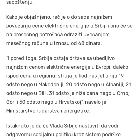
saopštenju.
Kako je objašnjeno, reč je o do sada najnižem
povećanju cene električne energije u Srbiji i ono će se
na prosečnog potrošača odraziti uvećanjem
mesečnog računa u iznosu od 68 dinara.
“I pored toga, Srbija ostaje država sa ubedljivo
najnižom cenom električne energije u Evropi, daleko
ispod cena u regionu: struja je kod nas jeftinija 19
odsto nego u Makedoniji, 20 odsto nego u Albaniji, 21
odsto nego u BiH, 31 odsto je niža cena nego u Crnoj
Gori i 50 odsto nego u Hrvatskoj”, navelo je
Ministarstvo rudarstva i energetike.
Istaknuto je da će Vlada Srbije nastaviti da vodi
odgovornu socijalnu politiku kroz sistem podrške