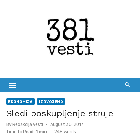
Skip
to
content
EKONOMIJA
IZDVOJENO
Sledi poskupljenje struje
Posted
By
Redakcija Vesti
August 30, 2017
on
Time to Read:
1 min
-
248
words