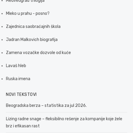
Medvedgrad trilogija
Mleko u prahu - posno?
Zajednica saobraćajnih škola
Jadran Malkovich biografija
Zamena vozačke dozvole od kuće
Lavaš hleb
Ruska imena
NOVI TEKSTOVI
Beogradska berza – statistika za jul 2026.
Lizing radne snage – fleksibilno rešenje za kompanije koje žele
brz i efikasan rast