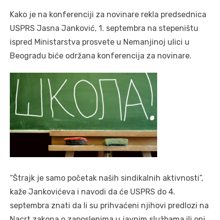
Kako je na konferenciji za novinare rekla predsednica
USPRS Jasna Janković, 1. septembra na stepeništu
ispred Ministarstva prosvete u Nemanjinoj ulici u
Beogradu biće održana konferencija za novinare.
“Štrajk je samo početak naših sindikalnih aktivnosti”,
kaže Jankovićeva i navodi da će USPRS do 4.
septembra znati da li su prihvaćeni njihovi predlozi na
Nacrt zakona o zaposlenima u javnim službama ili oni