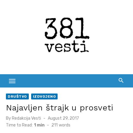
Skip
to
content
DRUŠTVO
IZDVOJENO
Najavljen štrajk u prosveti
Posted
By
Redakcija Vesti
August 29, 2017
on
Time to Read:
1 min
-
211
words