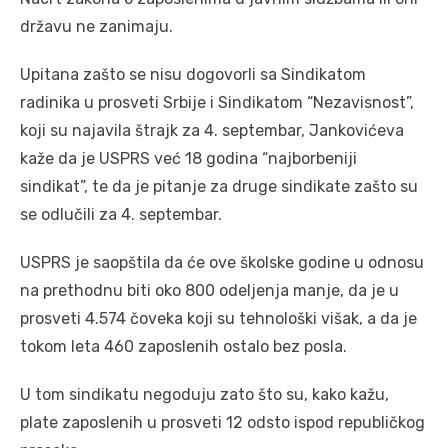
državu ne zanimaju.
Upitana zašto se nisu dogovorli sa Sindikatom
radinika u prosveti Srbije i Sindikatom “Nezavisnost”,
koji su najavila štrajk za 4. septembar, Jankovićeva
kaže da je USPRS već 18 godina “najborbeniji
sindikat”, te da je pitanje za druge sindikate zašto su
se odlučili za 4. septembar.
USPRS je saopštila da će ove školske godine u odnosu
na prethodnu biti oko 800 odeljenja manje, da je u
prosveti 4.574 čoveka koji su tehnološki višak, a da je
tokom leta 460 zaposlenih ostalo bez posla.
U tom sindikatu negoduju zato što su, kako kažu,
plate zaposlenih u prosveti 12 odsto ispod republičkog