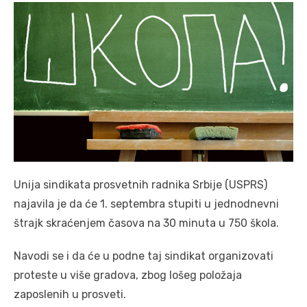
Unija sindikata prosvetnih radnika Srbije (USPRS)
najavila je da će 1. septembra stupiti u jednodnevni
štrajk skraćenjem časova na 30 minuta u 750 škola.
Navodi se i da će u podne taj sindikat organizovati
proteste u više gradova, zbog lošeg položaja
zaposlenih u prosveti.