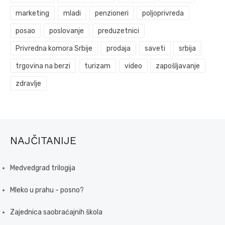
marketing
mladi
penzioneri
poljoprivreda
posao
poslovanje
preduzetnici
Privredna komora Srbije
prodaja
saveti
srbija
trgovina na berzi
turizam
video
zapošljavanje
zdravlje
NAJČITANIJE
Medvedgrad trilogija
Mleko u prahu - posno?
Zajednica saobraćajnih škola