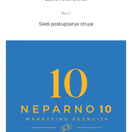
post:
Next
Next
Sledi poskupljenje struje
post: