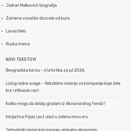
Jadran Malkovich biografija
Zamena vozačke dozvole od kuće
Lavaš hleb
Ruska imena
NOVI TEKSTOVI
Beogradska berza – statistika za jul 2026.
Lizing radne snage – fleksibilno rešenje za kompanije koje žele
brz i efikasan rast
Koliko mogu da dobiju građani iz Akcionarskog fonda?
Inicijativa Pojas i put ulazi u zelenu novu eru
Tehnološki pioniri koji menjaju globalnu ekonomiju