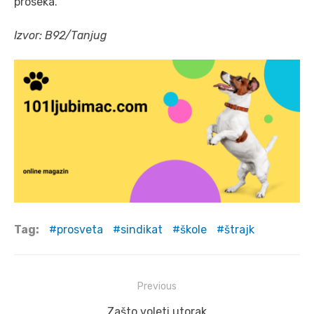
proseka.
Izvor: B92/Tanjug
Tag:
prosveta
sindikat
škole
štrajk
Post
Previous
navigation
Previous
Zašto voleti utorak