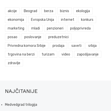
akcije
Beograd
berza
biznis
ekologija
ekonomija
Evropska Unija
internet
konkurs
marketing
mladi
penzioneri
poljoprivreda
posao
poslovanje
preduzetnici
Privredna komora Srbije
prodaja
saveti
srbija
trgovina na berzi
turizam
video
zapošljavanje
zdravlje
NAJČITANIJE
Medvedgrad trilogija