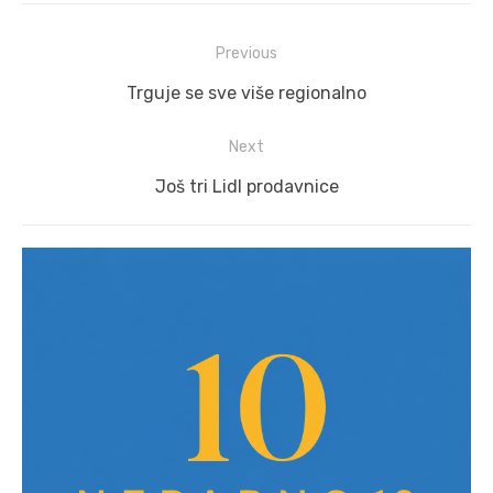
Post
Previous
navigation
Previous
Trguje se sve više regionalno
post:
Next
Next
Još tri Lidl prodavnice
post: