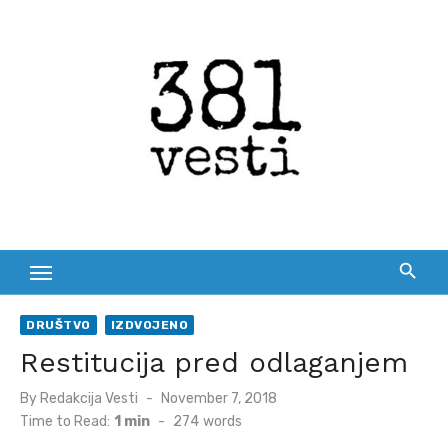
Skip
to
content
DRUŠTVO
IZDVOJENO
Restitucija pred odlaganjem
Posted
By
Redakcija Vesti
November 7, 2018
on
Time to Read:
1 min
-
274
words