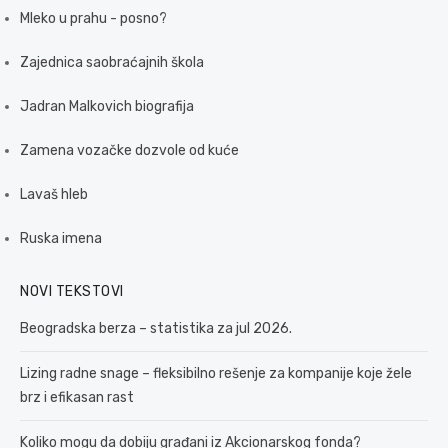
Mleko u prahu - posno?
Zajednica saobraćajnih škola
Jadran Malkovich biografija
Zamena vozačke dozvole od kuće
Lavaš hleb
Ruska imena
NOVI TEKSTOVI
Beogradska berza – statistika za jul 2026.
Lizing radne snage – fleksibilno rešenje za kompanije koje žele
brz i efikasan rast
Koliko mogu da dobiju građani iz Akcionarskog fonda?