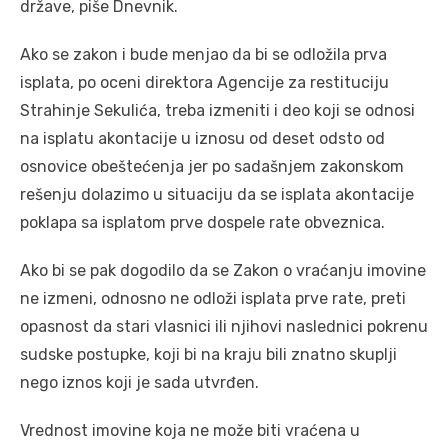
države, piše Dnevnik.
Ako se zakon i bude menjao da bi se odložila prva
isplata, po oceni direktora Agencije za restituciju
Strahinje Sekulića, treba izmeniti i deo koji se odnosi
na isplatu akontacije u iznosu od deset odsto od
osnovice obeštećenja jer po sadašnjem zakonskom
rešenju dolazimo u situaciju da se isplata akontacije
poklapa sa isplatom prve dospele rate obveznica.
Ako bi se pak dogodilo da se Zakon o vraćanju imovine
ne izmeni, odnosno ne odloži isplata prve rate, preti
opasnost da stari vlasnici ili njihovi naslednici pokrenu
sudske postupke, koji bi na kraju bili znatno skuplji
nego iznos koji je sada utvrđen.
Vrednost imovine koja ne može biti vraćena u