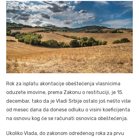
Rok za isplatu akontacije obeštećenja vlasnicima
oduzete imovine, prema Zakonu o restituciji, je 15.
decembar, tako da je Vladi Srbije ostalo još nešto više
od mesec dana da donese odluku o visini koeficijenta
na osnovu kog će se računati osnovica obeštećenja.
Ukoliko Vlada, do zakonom određenog roka za prvu