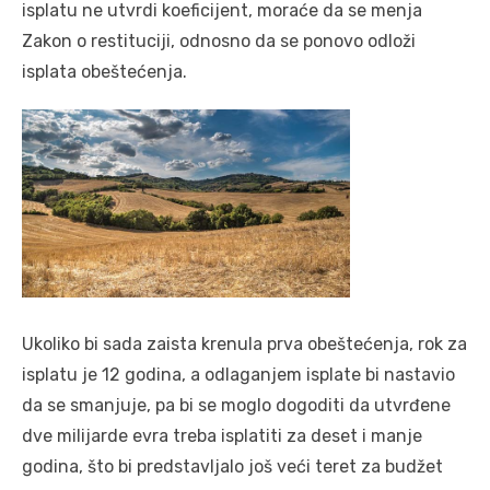
isplatu ne utvrdi koeficijent, moraće da se menja
Zakon o restituciji, odnosno da se ponovo odloži
isplata obeštećenja.
Ukoliko bi sada zaista krenula prva obeštećenja, rok za
isplatu je 12 godina, a odlaganjem isplate bi nastavio
da se smanjuje, pa bi se moglo dogoditi da utvrđene
dve milijarde evra treba isplatiti za deset i manje
godina, što bi predstavljalo još veći teret za budžet