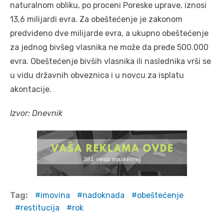
naturalnom obliku, po proceni Poreske uprave, iznosi
13,6 milijardi evra. Za obeštećenje je zakonom
predviđeno dve milijarde evra, a ukupno obeštećenje
za jednog bivšeg vlasnika ne može da pređe 500.000
evra. Obeštećenje bivših vlasnika ili naslednika vrši se
u vidu državnih obveznica i u novcu za isplatu
akontacije.
Izvor: Dnevnik
Tag:
imovina
nadoknada
obeštećenje
restitucija
rok