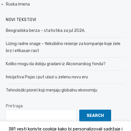
Ruska imena
NOVI TEKSTOVI
Beogradska berza – statistika za jul 2026.
Lizing radne snage – fleksibilno rešenje za kompanije koje žele
brz i efikasan rast
Koliko mogu da dobiju građani iz Akcionarskog fonda?
Inicijativa Pojas i put ulazi u zelenu novu eru
Tehnološki pioniri koji menjaju globalnu ekonomiju
Pretraga
SEARCH
381 vesti koriste cookije kako bi personalizovali sadržaje i