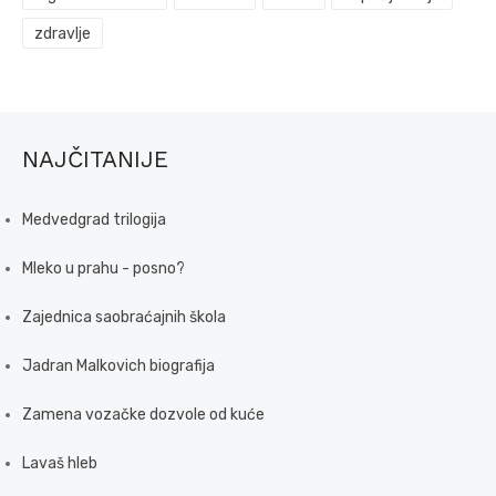
zdravlje
NAJČITANIJE
Medvedgrad trilogija
Mleko u prahu - posno?
Zajednica saobraćajnih škola
Jadran Malkovich biografija
Zamena vozačke dozvole od kuće
Lavaš hleb