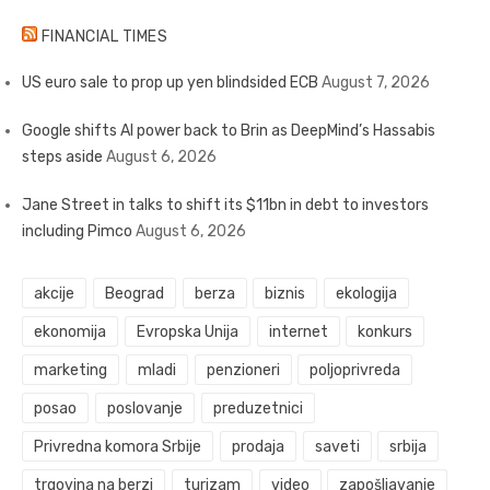
FINANCIAL TIMES
US euro sale to prop up yen blindsided ECB
August 7, 2026
Google shifts AI power back to Brin as DeepMind’s Hassabis
steps aside
August 6, 2026
Jane Street in talks to shift its $11bn in debt to investors
including Pimco
August 6, 2026
akcije
Beograd
berza
biznis
ekologija
ekonomija
Evropska Unija
internet
konkurs
marketing
mladi
penzioneri
poljoprivreda
posao
poslovanje
preduzetnici
Privredna komora Srbije
prodaja
saveti
srbija
trgovina na berzi
turizam
video
zapošljavanje