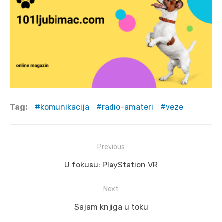
Tag:
komunikacija
radio-amateri
veze
Post
Previous
navigation
Previous
U fokusu: PlayStation VR
post:
Next
Next
Sajam knjiga u toku
post: