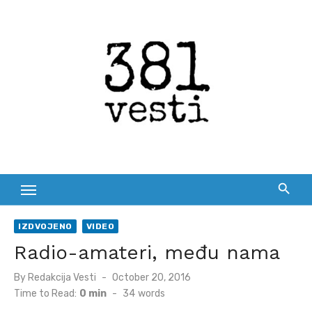
Skip
to
content
IZDVOJENO
VIDEO
Radio-amateri, među nama
Posted
By
Redakcija Vesti
October 20, 2016
on
Time to Read:
0 min
-
34
words