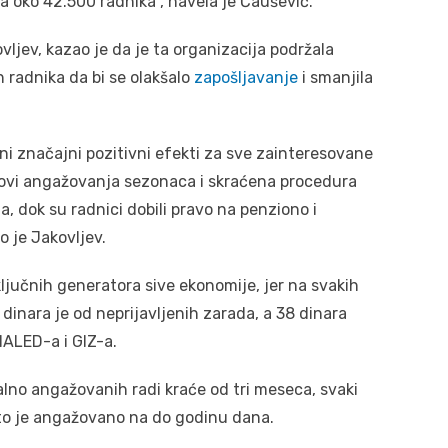
a oko 42.500 radnika”, navela je Čaušević.
ljev, kazao je da je ta organizacija podržala
 radnika da bi se olakšalo
zapošljavanje
i smanjila
ni značajni pozitivni efekti za sve zainteresovane
ovi angažovanja sezonaca i skraćena procedura
a, dok su radnici dobili pravo na penziono i
o je Jakovljev.
ljučnih generatora sive ekonomije, jer na svakih
2 dinara je od neprijavljenih zarada, a 38 dinara
 NALED-a i GIZ-a.
alno angažovanih radi kraće od tri meseca, svaki
sto je angažovano na do godinu dana.