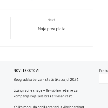
Next
Next
Moja prva plata
post:
NOVI TEKSTOVI
Pretr
Beogradska berza – statistika za jul 2026.
Lizing radne snage – fleksibilno rešenje za
kompanije koje žele brz i efikasan rast
Koliko mogu da dobiju građani iz Akcionarskog