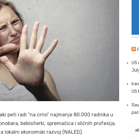
US 
Jul
Iran
US 
Sau
pac
aki peti radi “na crno” najmanje 80.000 radnika u
obara, bebisiterki, spremačica i sličnih profesija,
ak
za lokalni ekonomski razvoj (NALED).