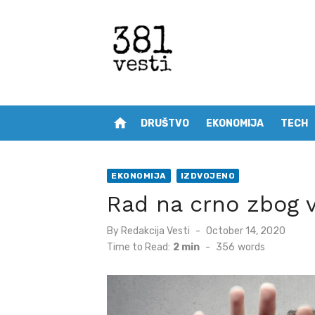
Skip
to
content
home
DRUŠTVO
EKONOMIJA
TECH
EKONOMIJA
IZDVOJENO
Rad na crno zbog v
Posted
By
Redakcija Vesti
October 14, 2020
on
Time to Read:
2 min
-
356
words