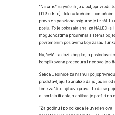
“Na crno” najviše ih je u poljoprivredi, 
(11,3 odsto), dok na kućnim i pomoćnim 
prava na penziono osiguranje i zaštitu
poslu. To je pokazala analiza NALED-a 
mogućnostima proširenja sistema poje
povremenim poslovima koji zasad funkci
Najčešći razlozi zbog kojih poslodavci n
komplikovana procedura i nedovoljno fl
Šefica Jedinice za hranu i poljoprivred
predstavljaju te analize da je jedan od 
time zaštite njihova prava, to da se p
e-portala ili onlajn aplikacije proširi na
“Za godinu i po od kada je uveden ovaj s