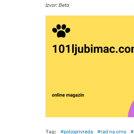
Izvor: Beta
Tag:
poljoprivreda
rad na crno