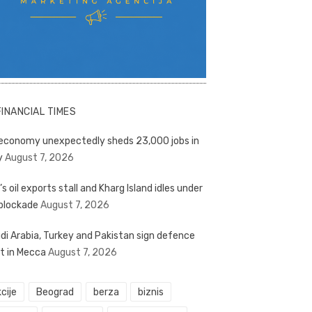
FINANCIAL TIMES
economy unexpectedly sheds 23,000 jobs in
y
August 7, 2026
’s oil exports stall and Kharg Island idles under
blockade
August 7, 2026
di Arabia, Turkey and Pakistan sign defence
t in Mecca
August 7, 2026
cije
Beograd
berza
biznis