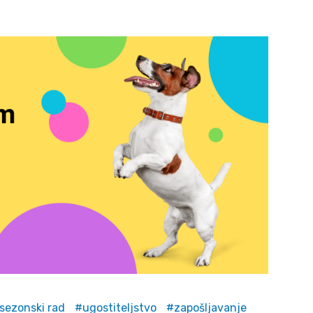
sezonski rad
ugostiteljstvo
zapošljavanje