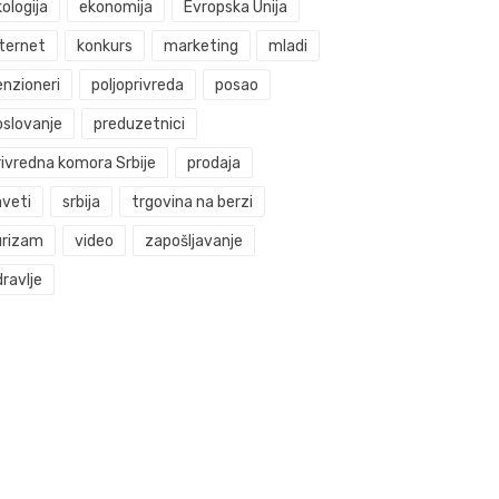
ologija
ekonomija
Evropska Unija
nternet
konkurs
marketing
mladi
enzioneri
poljoprivreda
posao
oslovanje
preduzetnici
rivredna komora Srbije
prodaja
aveti
srbija
trgovina na berzi
urizam
video
zapošljavanje
ravlje