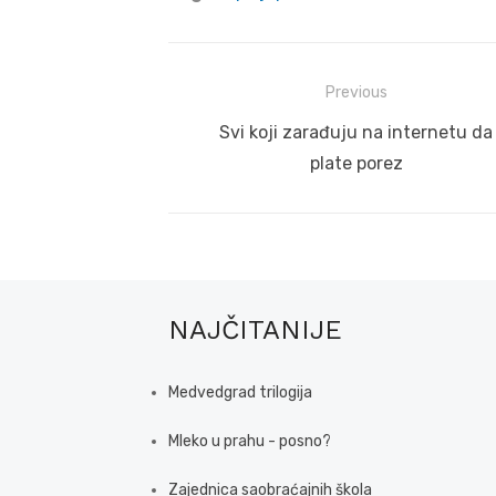
Post
Previous
navigation
Previous
Svi koji zarađuju na internetu da
post:
plate porez
NAJČITANIJE
Medvedgrad trilogija
Mleko u prahu - posno?
Zajednica saobraćajnih škola