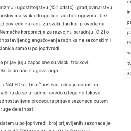
ek
turizmu i ugostiteljstvu (15,1 odsto) i gradjevinarstvu
i
poslovima svako drugo lice radi bez ugovora i bez
p
 od povrede na radu za svaki dan koji provede na
i Nemačke korporacije za razvojnu saradnju (GIZ) o
p
dnostavljenog angažovanja radnika na sezonskim i
P
oniše samo u poljoprivredi.
s
e prijavljuju zaposlene su visoki troškovi,
t
eksibilan način ugovaranja.
zd
u u NALED-u, Tisa Čaušević, rekla je danas na
načina da se ti radnici uvedu u legalne tokove i
ojednostavljena procedura prijave sezonaca putem
 druge delatnosti.
istem u poljoprivredi, broj prijavljenih sezonaca je