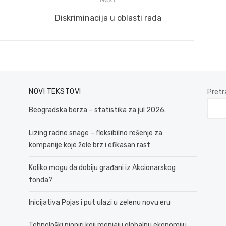
Next
Diskriminacija u oblasti rada
post:
NOVI TEKSTOVI
Pretr
Beogradska berza – statistika za jul 2026.
Lizing radne snage – fleksibilno rešenje za
kompanije koje žele brz i efikasan rast
Koliko mogu da dobiju građani iz Akcionarskog
fonda?
Inicijativa Pojas i put ulazi u zelenu novu eru
Tehnološki pioniri koji menjaju globalnu ekonomiju