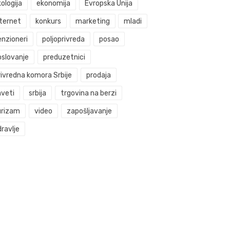
ologija
ekonomija
Evropska Unija
nternet
konkurs
marketing
mladi
enzioneri
poljoprivreda
posao
oslovanje
preduzetnici
rivredna komora Srbije
prodaja
aveti
srbija
trgovina na berzi
urizam
video
zapošljavanje
ravlje