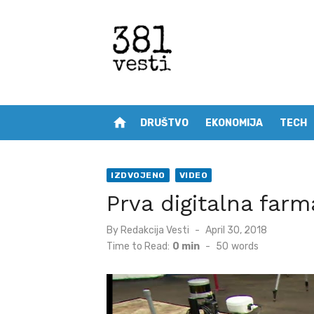
Skip
to
content
home
DRUŠTVO
EKONOMIJA
TECH
IZDVOJENO
VIDEO
Prva digitalna farm
Posted
By
Redakcija Vesti
April 30, 2018
on
Time to Read:
0 min
-
50
words