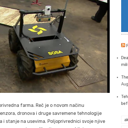
Dea
mili
The
Aug
Teh
bef
joprivredna farma. Reč je o novom načinu
senzora, dronova i druge savremene tehnologije
ak
a i stanje na usevima. Poljoprivrednici svoje njive