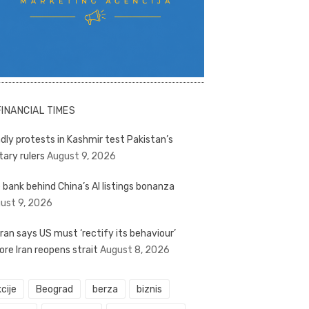
FINANCIAL TIMES
dly protests in Kashmir test Pakistan’s
tary rulers
August 9, 2026
 bank behind China’s AI listings bonanza
ust 9, 2026
ran says US must ‘rectify its behaviour’
ore Iran reopens strait
August 8, 2026
cije
Beograd
berza
biznis