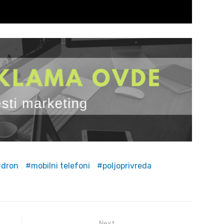
dron
mobilni telefoni
poljoprivreda
Next