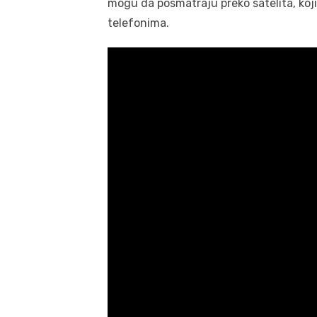
mogu da posmatraju preko satelita, koj
telefonima.