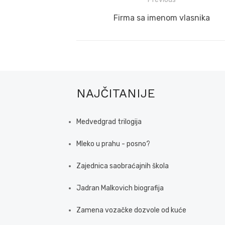
Post
navigation
Previous
Firma sa imenom vlasnika
post:
NAJČITANIJE
Medvedgrad trilogija
Mleko u prahu - posno?
Zajednica saobraćajnih škola
Jadran Malkovich biografija
Zamena vozačke dozvole od kuće