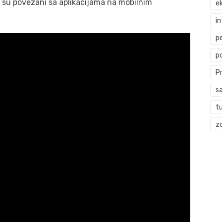
i su povezani sa aplikacijama na mobilnim
ek
i
p
p
P
s
t
zd