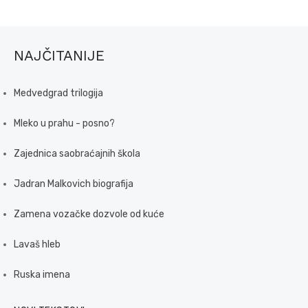
NAJČITANIJE
Medvedgrad trilogija
Mleko u prahu - posno?
Zajednica saobraćajnih škola
Jadran Malkovich biografija
Zamena vozačke dozvole od kuće
Lavaš hleb
Ruska imena