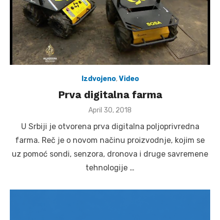
Izdvojeno
,
Video
Prva digitalna farma
Posted
April 30, 2018
on
U Srbiji je otvorena prva digitalna poljoprivredna
farma. Reč je o novom načinu proizvodnje, kojim se
uz pomoć sondi, senzora, dronova i druge savremene
tehnologije …