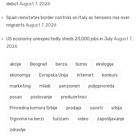
debut
August 7, 2026
Spain reinstates border controls on Italy as tensions rise over
migrants
August 7, 2026
US economy unexpectedly sheds 23,000 jobs in July
August 7,
2026
akcije
Beograd
berza
biznis
ekologija
ekonomija
Evropska Unija
internet
konkurs
marketing
mladi
penzioneri
poljoprivreda
posao
poslovanje
preduzetnici
Privredna komora Srbije
prodaja
saveti
srbija
trgovina na berzi
turizam
video
zapošljavanje
zdravlje