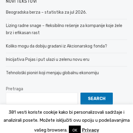
NOVI TEKSTOVI
Beogradska berza – statistika za jul 2026.
Lizing radne snage – fleksibilno rešenje za kompanije koje žele
brz i efikasan rast
Koliko mogu da dobiju građani iz Akcionarskog fonda?
Inicijativa Pojas i put ulazi u zelenu novu eru
Tehnološki pioniri koji menjaju globalnu ekonomiju
Pretraga
SEARCH
381 vesti koriste cookije kako bi personalizovali sadržaje i
analizirali posete. Možete isključiti ovu opciju u podešavanjima
© 2026 381 vesti
Politika Privatnosti
vašeg browsera.
Privacy
OK