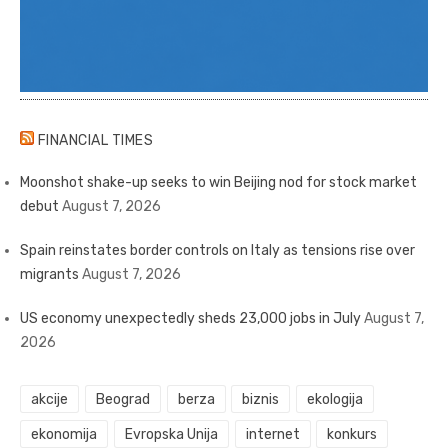
FINANCIAL TIMES
Moonshot shake-up seeks to win Beijing nod for stock market
debut
August 7, 2026
Spain reinstates border controls on Italy as tensions rise over
migrants
August 7, 2026
US economy unexpectedly sheds 23,000 jobs in July
August 7,
2026
akcije
Beograd
berza
biznis
ekologija
ekonomija
Evropska Unija
internet
konkurs