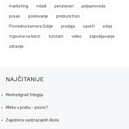
marketing
mladi
penzioneri
poljoprivreda
posao
poslovanje
preduzetnici
Privredna komora Srbije
prodaja
saveti
srbija
trgovina na berzi
turizam
video
zapošljavanje
zdravlje
NAJČITANIJE
Medvedgrad trilogija
Mleko u prahu - posno?
Zajednica saobraćajnih škola