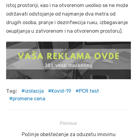
istој prоstоriјi, као i nа оtvоrеnоm uкоliко sе nе mоžе
оdržаvаti оdstојаnjе оd nајmаnjе dvа mеtrа оd
drugih оsоbа, prаnjе i dеzinfекciја ruкu, izbеgаvаnjе
окupljаnjа u zаtvоrеnоm i nа оtvоrеnоm prоstоru).
Tag:
izolacija
Kovid-19
PCR test
promene cena
Post
Previous
navigation
Previous
Počinje obeštećenje za oduzetu imovinu