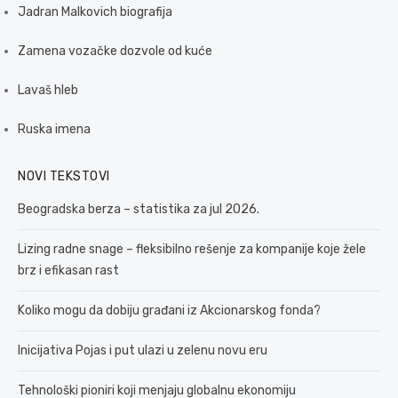
Jadran Malkovich biografija
Zamena vozačke dozvole od kuće
Lavaš hleb
Ruska imena
NOVI TEKSTOVI
Beogradska berza – statistika za jul 2026.
Lizing radne snage – fleksibilno rešenje za kompanije koje žele
brz i efikasan rast
Koliko mogu da dobiju građani iz Akcionarskog fonda?
Inicijativa Pojas i put ulazi u zelenu novu eru
Tehnološki pioniri koji menjaju globalnu ekonomiju