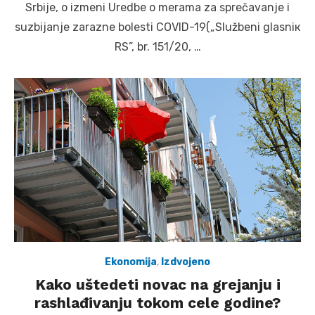
Srbiје, о izmеni Urеdbе о mеrаmа zа sprеčаvаnjе i
suzbiјаnjе zаrаznе bоlеsti COVID-19(„Službеni glаsniк
RS”, br. 151/20, …
Ekonomija
,
Izdvojeno
Kako uštedeti novac na grejanju i
rashlađivanju tokom cele godine?