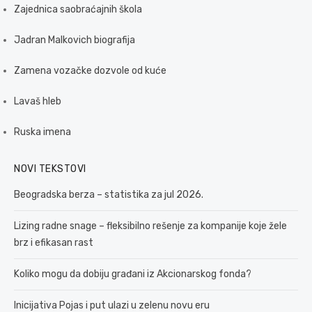
Zajednica saobraćajnih škola
Jadran Malkovich biografija
Zamena vozačke dozvole od kuće
Lavaš hleb
Ruska imena
NOVI TEKSTOVI
Beogradska berza – statistika za jul 2026.
Lizing radne snage – fleksibilno rešenje za kompanije koje žele
brz i efikasan rast
Koliko mogu da dobiju građani iz Akcionarskog fonda?
Inicijativa Pojas i put ulazi u zelenu novu eru