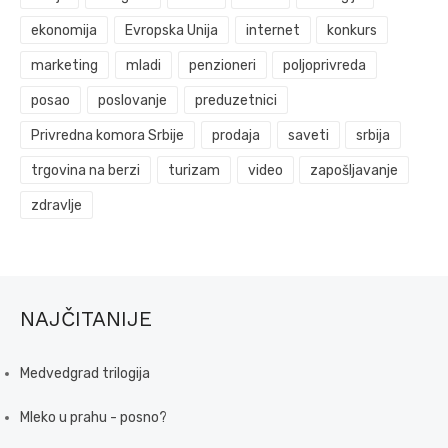
ekonomija
Evropska Unija
internet
konkurs
marketing
mladi
penzioneri
poljoprivreda
posao
poslovanje
preduzetnici
Privredna komora Srbije
prodaja
saveti
srbija
trgovina na berzi
turizam
video
zapošljavanje
zdravlje
NAJČITANIJE
Medvedgrad trilogija
Mleko u prahu - posno?