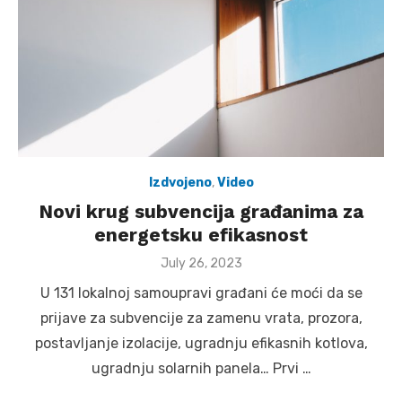
Izdvojeno
,
Video
Novi krug subvencija građanima za
energetsku efikasnost
Posted
July 26, 2023
on
U 131 lokalnoj samoupravi građani će moći da se
prijave za subvencije za zamenu vrata, prozora,
postavljanje izolacije, ugradnju efikasnih kotlova,
ugradnju solarnih panela… Prvi …