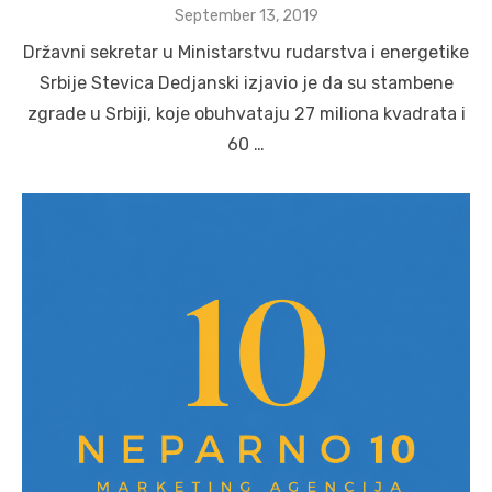
Posted
September 13, 2019
on
Državni sekretar u Ministarstvu rudarstva i energetike
Srbije Stevica Dedjanski izjavio je da su stambene
zgrade u Srbiji, koje obuhvataju 27 miliona kvadrata i
60 …