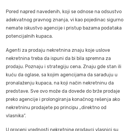
Pored napred navedenih, koji se odnose na odsustvo
adekvatnog pravnog znanja, vi kao pojedinac sigurno
nemate iskustvo agencije i pristup bazama podataka
potencijalnih kupaca.
Agenti za prodaju nekretnina znaju koje uslove
nekretnina treba da ispuni da bi bila spremna za
prodaju. Poznaju i strategiju cena. Znaju gde stan ili
kuću da oglase, sa kojim agencijama da sarađuju u
pronalaženju kupaca, na koji način nekretninu da
predstave. Sve ovo može da dovede do brže prodaje
preko agencije i prolongiranja konačnog rešenja ako
nekretninu prodajete po principu „direktno od
vlasnika“.
U proceni vrednosti nekretnine prodavci vlasnici su