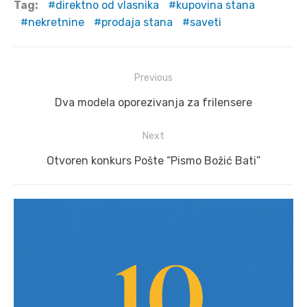
Tag:
direktno od vlasnika
kupovina stana
nekretnine
prodaja stana
saveti
Post
Previous
navigation
Previous
Dva modela oporezivanja za frilensere
post:
Next
Next
Otvoren konkurs Pošte “Pismo Božić Bati”
post: