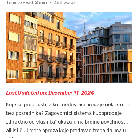
on
Time to Read:
2 min
-
382
words
Last Updated on: December 11, 2024
Koje su prednosti, a koji nedostaci prodaje nekretnine
bez posrednika? Zagovornici sistema kupoprodaje
„direktno od vlasnika“ ukazuju na brojne povoljnosti,
ali ističu i mere opreza koje prodavac treba da ima u