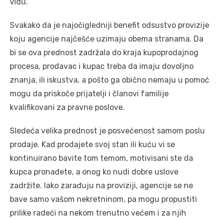
vidu.
Svakako da je najočigledniji benefit odsustvo provizije
koju agencije najčešće uzimaju obema stranama. Da
bi se ova prednost zadržala do kraja kupoprodajnog
procesa, prodavac i kupac treba da imaju dovoljno
znanja, ili iskustva, a pošto ga obično nemaju u pomoć
mogu da priskoče prijatelji i članovi familije
kvalifikovani za pravne poslove.
Sledeća velika prednost je posvećenost samom poslu
prodaje. Kad prodajete svoj stan ili kuću vi se
kontinuirano bavite tom temom, motivisani ste da
kupca pronađete, a onog ko nudi dobre uslove
zadržite. Iako zarađuju na proviziji, agencije se ne
bave samo vašom nekretninom, pa mogu propustiti
prilike radeći na nekom trenutno većem i za njih