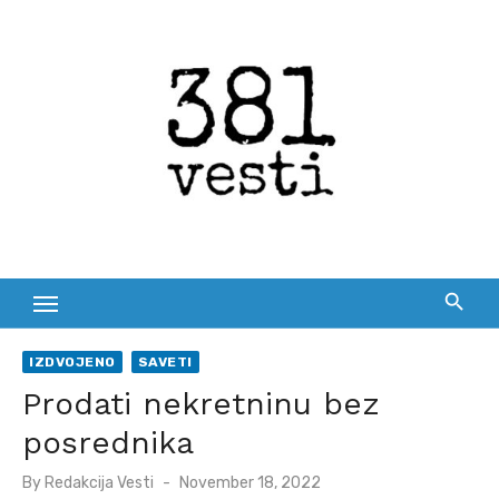
Skip
to
content
IZDVOJENO
SAVETI
Prodati nekretninu bez
posrednika
Posted
By
Redakcija Vesti
November 18, 2022