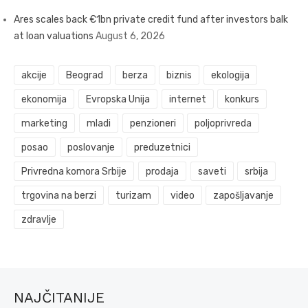
Ares scales back €1bn private credit fund after investors balk
at loan valuations
August 6, 2026
akcije
Beograd
berza
biznis
ekologija
ekonomija
Evropska Unija
internet
konkurs
marketing
mladi
penzioneri
poljoprivreda
posao
poslovanje
preduzetnici
Privredna komora Srbije
prodaja
saveti
srbija
trgovina na berzi
turizam
video
zapošljavanje
zdravlje
NAJČITANIJE