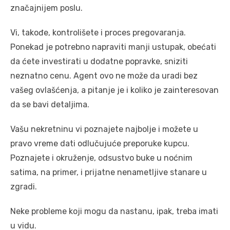
značajnijem poslu.
Vi, takođe, kontrolišete i proces pregovaranja.
Ponekad je potrebno napraviti manji ustupak, obećati
da ćete investirati u dodatne popravke, sniziti
neznatno cenu. Agent ovo ne može da uradi bez
vašeg ovlašćenja, a pitanje je i koliko je zainteresovan
da se bavi detaljima.
Vašu nekretninu vi poznajete najbolje i možete u
pravo vreme dati odlučujuće preporuke kupcu.
Poznajete i okruženje, odsustvo buke u noćnim
satima, na primer, i prijatne nenametljive stanare u
zgradi.
Neke probleme koji mogu da nastanu, ipak, treba imati
u vidu.