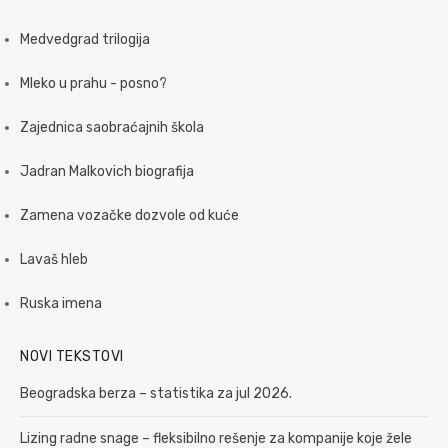
Medvedgrad trilogija
Mleko u prahu - posno?
Zajednica saobraćajnih škola
Jadran Malkovich biografija
Zamena vozačke dozvole od kuće
Lavaš hleb
Ruska imena
NOVI TEKSTOVI
Beogradska berza – statistika za jul 2026.
Lizing radne snage – fleksibilno rešenje za kompanije koje žele