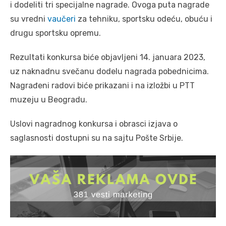
i dodeliti tri specijalne nagrade. Ovoga puta nagrade
su vredni
vaučeri
za tehniku, sportsku odeću, obuću i
drugu sportsku opremu.
Rezultati konkursa biće objavljeni 14. januara 2023,
uz naknadnu svečanu dodelu nagrada pobednicima.
Nagrađeni radovi biće prikazani i na izložbi u PTT
muzeju u Beogradu.
Uslovi nagradnog konkursa i obrasci izjava o
saglasnosti dostupni su na sajtu Pošte Srbije.