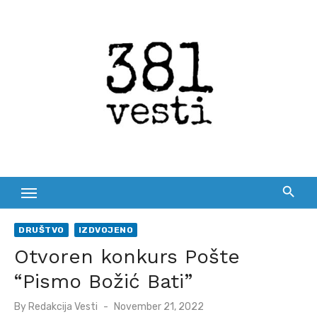
Skip
to
content
DRUŠTVO
IZDVOJENO
Otvoren konkurs Pošte
“Pismo Božić Bati”
Posted
By
Redakcija Vesti
November 21, 2022