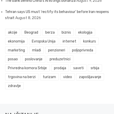
The bank behind China’s AI listings bonanza
August 9, 2026
Tehran says US must ‘rectify its behaviour’ before Iran reopens
strait
August 8, 2026
akcije
Beograd
berza
biznis
ekologija
ekonomija
Evropska Unija
internet
konkurs
marketing
mladi
penzioneri
poljoprivreda
posao
poslovanje
preduzetnici
Privredna komora Srbije
prodaja
saveti
srbija
trgovina na berzi
turizam
video
zapošljavanje
zdravlje