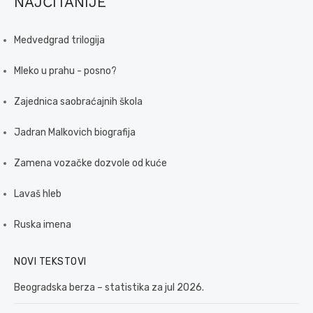
NAJČITANIJE
Medvedgrad trilogija
Mleko u prahu - posno?
Zajednica saobraćajnih škola
Jadran Malkovich biografija
Zamena vozačke dozvole od kuće
Lavaš hleb
Ruska imena
NOVI TEKSTOVI
Beogradska berza – statistika za jul 2026.