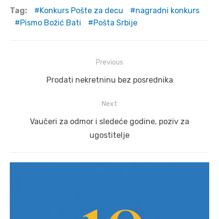
Tag:
Konkurs Pošte za decu
nagradni konkurs
Pismo Božić Bati
Pošta Srbije
Post
Previous
navigation
Previous
Prodati nekretninu bez posrednika
post:
Next
Next
Vaučeri za odmor i sledeće godine, poziv za
post:
ugostitelje