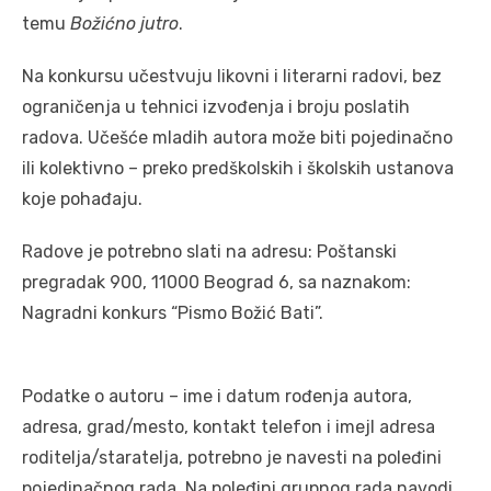
temu
Božićno jutro
.
Na konkursu učestvuju likovni i literarni radovi, bez
ograničenja u tehnici izvođenja i broju poslatih
radova. Učešće mladih autora može biti pojedinačno
ili kolektivno – preko predškolskih i školskih ustanova
koje pohađaju.
Radove je potrebno slati na adresu: Poštanski
pregradak 900, 11000 Beograd 6, sa naznakom:
Nagradni konkurs “Pismo Božić Bati”.
Podatke o autoru – ime i datum rođenja autora,
adresa, grad/mesto, kontakt telefon i imejl adresa
roditelja/staratelja, potrebno je navesti na poleđini
pojedinačnog rada. Na poleđini grupnog rada navodi