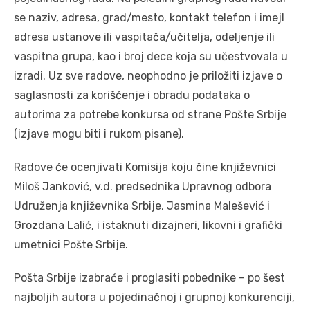
se naziv, adresa, grad/mesto, kontakt telefon i imejl
adresa ustanove ili vaspitača/učitelja, odeljenje ili
vaspitna grupa, kao i broj dece koja su učestvovala u
izradi. Uz sve radove, neophodno je priložiti izjave o
saglasnosti za korišćenje i obradu podataka o
autorima za potrebe konkursa od strane Pošte Srbije
(izjave mogu biti i rukom pisane).
Radove će ocenjivati Komisija koju čine književnici
Miloš Janković, v.d. predsednika Upravnog odbora
Udruženja književnika Srbije, Jasmina Malešević i
Grozdana Lalić, i istaknuti dizajneri, likovni i grafički
umetnici Pošte Srbije.
Pošta Srbije izabraće i proglasiti pobednike – po šest
najboljih autora u pojedinačnoj i grupnoj konkurenciji,