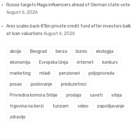
Russia targets Maga influencers ahead of German state vote
August 6, 2026
Ares scales back €1bn private credit fund after investors balk
at loan valuations
August 6, 2026
akcije
Beograd
berza
biznis
ekologija
ekonomija
Evropska Unija
internet
konkurs
marketing
mladi
penzioneri
poljoprivreda
posao
poslovanje
preduzetnici
Privredna komora Srbije
prodaja
saveti
srbija
trgovina na berzi
turizam
video
zapošljavanje
zdravlje