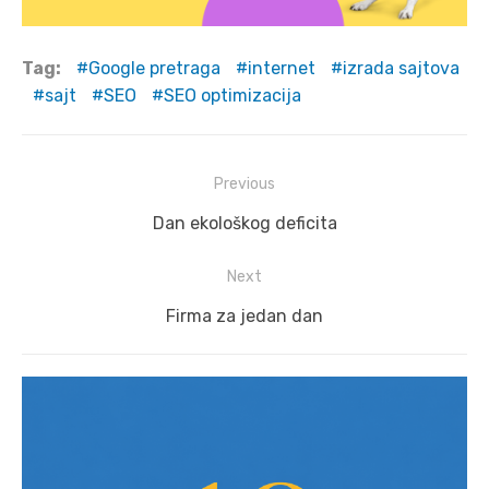
Tag:
Google pretraga
internet
izrada sajtova
sajt
SEO
SEO optimizacija
Post
Previous
navigation
Previous
Dan ekološkog deficita
post:
Next
Next
Firma za jedan dan
post: