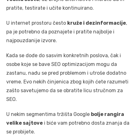
pratite, testirate i učite kontinuirano.
U internet prostoru često
kruže i dezinformacije
,
pa je potrebno da poznajete i pratite najbolje i
najpouzdanije izvore.
Kada se dođe do sasvim konkretnih poslova, čak i
osobe koje se bave SEO optimizacijom mogu da
zastanu, nađu se pred problemom i utroše dodatno
vreme. Evo nekih činjenica zbog kojih ćete razumeti
zašto savetujemo da se obratite licu stručnom za
SEO.
U nekim segmentima tržišta Google
bolje rangira
velike sajtove
i biće vam potrebno dosta znanja da
se probijete.