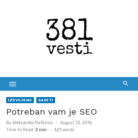
Skip
to
content
IZDVOJENO
SAVETI
Potreban vam je SEO
Posted
By
Aleksandar Ratković
August 12, 2016
on
Time to Read:
2 min
-
421
words