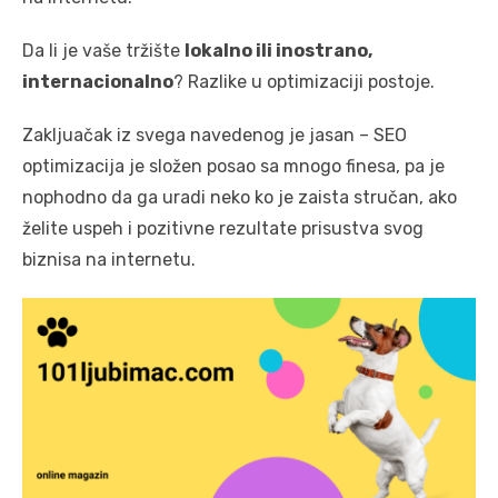
Da li je vaše tržište
lokalno ili inostrano,
internacionalno
? Razlike u optimizaciji postoje.
Zakljuačak iz svega navedenog je jasan – SEO
optimizacija je složen posao sa mnogo finesa, pa je
nophodno da ga uradi neko ko je zaista stručan, ako
želite uspeh i pozitivne rezultate prisustva svog
biznisa na internetu.