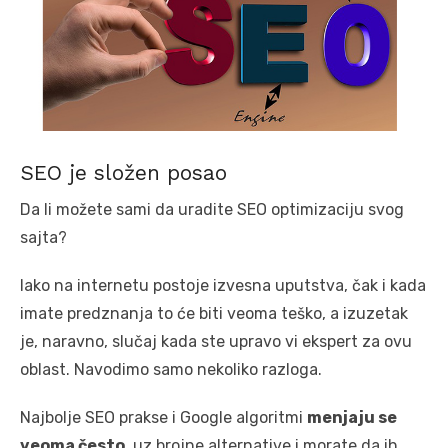
SEO je složen posao
Da li možete sami da uradite SEO optimizaciju svog
sajta?
Iako na internetu postoje izvesna uputstva, čak i kada
imate predznanja to će biti veoma teško, a izuzetak
je, naravno, slučaj kada ste upravo vi ekspert za ovu
oblast. Navodimo samo nekoliko razloga.
Najbolje SEO prakse i Google algoritmi
menjaju se
veoma često
, uz brojne alternative i morate da ih