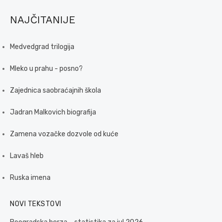
NAJČITANIJE
Medvedgrad trilogija
Mleko u prahu - posno?
Zajednica saobraćajnih škola
Jadran Malkovich biografija
Zamena vozačke dozvole od kuće
Lavaš hleb
Ruska imena
NOVI TEKSTOVI