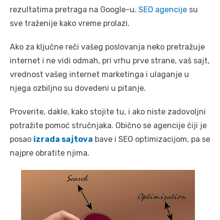
rezultatima pretraga na Google-u.
SEO agencije
su
sve traženije kako vreme prolazi.
Ako za ključne reči vašeg poslovanja neko pretražuje
internet i ne vidi odmah, pri vrhu prve strane, vaš sajt,
vrednost vašeg internet marketinga i ulaganje u
njega ozbiljno su dovedeni u pitanje.
Proverite, dakle, kako stojite tu, i ako niste zadovoljni
potražite pomoć stručnjaka. Obično se agencije čiji je
posao
izrada sajtova
bave i SEO optimizacijom, pa se
najpre obratite njima.