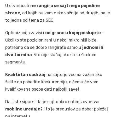
U stvarnosti
ne rangira se sajt nego pojedine
strane
, od kojih su vam neke važnije od drugih, pa je
to jedna od tema za SEO.
Optimizacija zavisi i
od grane u kojoj poslujete
–
ukoliko ste pozicionirani u nekoj mikro niši biće
potrebno da se dobro rangirate samo u
jednom ili
dva termina
, što nije slučaj ako ste u širokom
segmentu.
Kvalitetan sadržaj
na sajtu je veoma važan ako
želite da pobedite konkurenciju, o čemu će vam
kvalifikovana osoba dati najbolji savet.
Da li ste sigurni da je sajt dobro optimizovan
za
mobilne uređaje
? I to je preduslov za dobar položaj
na internetu.