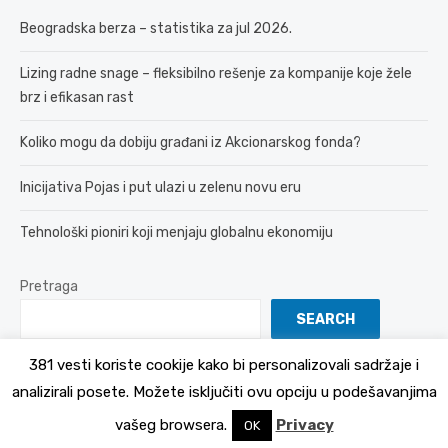
Beogradska berza – statistika za jul 2026.
Lizing radne snage – fleksibilno rešenje za kompanije koje žele
brz i efikasan rast
Koliko mogu da dobiju građani iz Akcionarskog fonda?
Inicijativa Pojas i put ulazi u zelenu novu eru
Tehnološki pioniri koji menjaju globalnu ekonomiju
Pretraga
SEARCH
381 vesti koriste cookije kako bi personalizovali sadržaje i
analizirali posete. Možete isključiti ovu opciju u podešavanjima
© 2026 381 vesti
Politika Privatnosti
vašeg browsera.
Privacy
OK