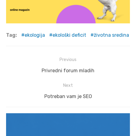
Tag:
ekologija
ekološki deficit
životna sredina
Post
Previous
navigation
Previous
Privredni forum mladih
post:
Next
Next
Potreban vam je SEO
post: