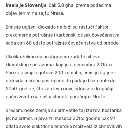
imala je Slovenija
, čak 5,8 gha, prema podacima
objavljenim na sajtu Mreže.
Emisije ugljen-dioksida najbrži su rastući faktor
prekomerne potrošnje i karbonski otisak čovečanstva
sada cini 60 odsto potražnje čovečanstva od prirode.
Ukoliko želimo da postignemo zadate ciljeve
klimatskog sporazuma, koji je u decembru 2015. u
Parizu usvojilo gotovo 200 zemalja, emisije ugljen-
dioksida moraće postepeno da padaju blizu nule do
2050. godine, što zahteva novi, odnosno drugačiji
način života na našoj planeti, poručuju i Mreže.
Srećom, neke zemlje su prihvatile taj izazov. Kostarika
je, na primer, u prva tri meseca 2016. godine čak 97
odsto svoje električne energije proizvela iz obnovljivih