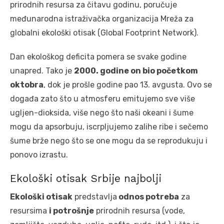
prirodnih resursa za čitavu godinu, poručuje
međunarodna istraživačka organizacija Mreža za
globalni ekološki otisak (Global Footprint Network).
Dan ekološkog deficita pomera se svake godine
unapred. Tako je
2000. godine on bio početkom
oktobra
, dok je prošle godine pao 13. avgusta. Ovo se
događa zato što u atmosferu emitujemo sve više
ugljen-dioksida, više nego što naši okeani i šume
mogu da apsorbuju, iscrpljujemo zalihe ribe i sečemo
šume brže nego što se one mogu da se reprodukuju i
ponovo izrastu.
Ekološki otisak Srbije najbolji
Ekološki otisak
predstavlja
odnos potreba
za
resursima
i potrošnje
prirodnih resursa (vode,