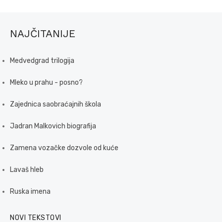
NAJČITANIJE
Medvedgrad trilogija
Mleko u prahu - posno?
Zajednica saobraćajnih škola
Jadran Malkovich biografija
Zamena vozačke dozvole od kuće
Lavaš hleb
Ruska imena
NOVI TEKSTOVI