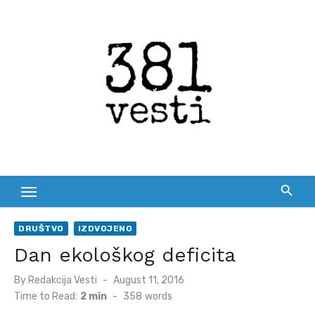
Skip
to
content
DRUŠTVO
IZDVOJENO
Dan ekološkog deficita
Posted
By
Redakcija Vesti
August 11, 2016
on
Time to Read:
2 min
-
358
words