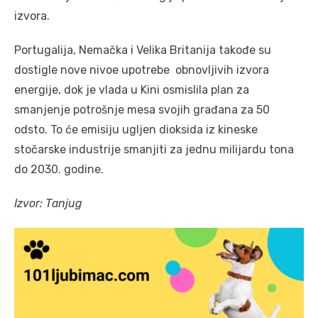
izvora.
Portugalija, Nemačka i Velika Britanija takođe su
dostigle nove nivoe upotrebe obnovljivih izvora
energije, dok je vlada u Kini osmislila plan za
smanjenje potrošnje mesa svojih građana za 50
odsto. To će emisiju ugljen dioksida iz kineske
stočarske industrije smanjiti za jednu milijardu tona
do 2030. godine.
Izvor: Tanjug