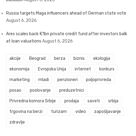
Russia targets Maga influencers ahead of German state vote
August 6, 2026
Ares scales back €1bn private credit fund after investors balk
at loan valuations
August 6, 2026
akcije
Beograd
berza
biznis
ekologija
ekonomija
Evropska Unija
internet
konkurs
marketing
mladi
penzioneri
poljoprivreda
posao
poslovanje
preduzetnici
Privredna komora Srbije
prodaja
saveti
srbija
trgovina na berzi
turizam
video
zapošljavanje
zdravlje