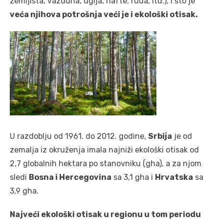
zemljišta, vazduha, uglja, nafte, ruda, itd.), i što je
veća njihova potrošnja veći je i ekološki otisak.
U razdoblju od 1961. do 2012. godine,
Srbija
je od
zemalja iz okruženja imala najniži ekološki otisak od
2,7 globalnih hektara po stanovniku (gha), a za njom
sledi
Bosna i Hercegovina
sa 3,1 gha i
Hrvatska
sa
3,9 gha.
Najveći ekološki otisak u regionu u tom periodu