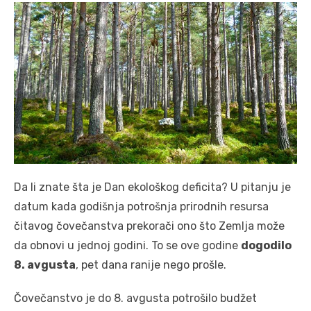
Da li znate šta je Dan ekološkog deficita? U pitanju je
datum kada godišnja potrošnja prirodnih resursa
čitavog čovečanstva prekorači ono što Zemlja može
da obnovi u jednoj godini. To se ove godine
dogodilo
8. avgusta
, pet dana ranije nego prošle.
Čovečanstvo je do 8. avgusta potrošilo budžet