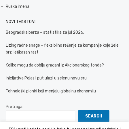
Ruska imena
NOVI TEKSTOVI
Beogradska berza – statistika za jul 2026.
Lizing radne snage – fleksibilno rešenje za kompanije koje žele
brz i efikasan rast
Koliko mogu da dobiju građani iz Akcionarskog fonda?
Inicijativa Pojas i put ulazi u zelenu novu eru
Tehnološki pioniri koji menjaju globalnu ekonomiju
Pretraga
SEARCH