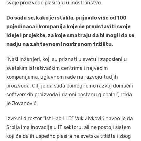
svoje proizvode plasiraju u inostranstvo.
Do sada se, kako je istakla, prijavilo više od 100
pojedinaca i kompanija koje će predstaviti svoje
ideje i projekte, za koje smatraju da bi mogli da se
nadju na zahtevnom inostranom tržištu.
“Naši inženjeri, koji su priznati u svetu i zaposleni u
svetskim istraživačkim centrima i najvećim
kompanijama, uglavnom rade na razvoju tudjih
proizvoda. Cilj je da sada pomognemo razvoj domaćih
softverskih proizvoda i da oni postanu globalni”, rekla
je Jovanović.
Izvršni direktor “Ist Hab LLC” Vuk Živković naveo je da
Srbija ima inovacije u IT sektoru, ali ne postoji sistem
koji će da ih uspešno plasira na svetska tržišta i zbog