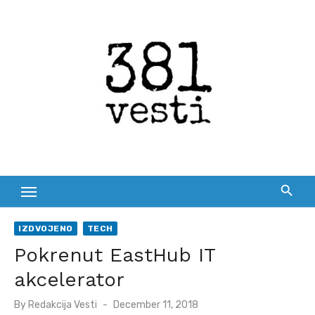
Skip
to
content
IZDVOJENO
TECH
Pokrenut EastHub IT
akcelerator
Posted
By
Redakcija Vesti
December 11, 2018