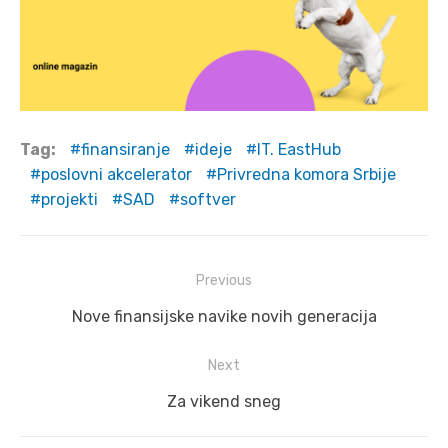
Tag:
finansiranje
ideje
IT. EastHub
poslovni akcelerator
Privredna komora Srbije
projekti
SAD
softver
Post
Previous
navigation
Previous
Nove finansijske navike novih generacija
post:
Next
Next
Za vikend sneg
post: