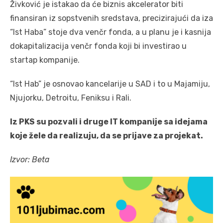
Živković je istakao da će biznis akcelerator biti
finansiran iz sopstvenih sredstava, precizirajući da iza
“Ist Haba” stoje dva venčr fonda, a u planu je i kasnija
dokapitalizacija venčr fonda koji bi investirao u
startap kompanije.
“Ist Hab” je osnovao kancelarije u SAD i to u Majamiju,
Njujorku, Detroitu, Feniksu i Rali.
Iz PKS su pozvali i druge IT kompanije sa idejama
koje žele da realizuju, da se prijave za projekat.
Izvor: Beta