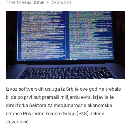
on
Time to Read:
2 min
-
392
words
Izvoz softverskih usluga iz Srbije ove godine trebalo
bi da po prvi put premaši milijardu evra, izjavila je
direktorka Sektora za medjunarodne ekonomske
odnose Privredne komore Srbije (PKS) Jelena
Jovanović.