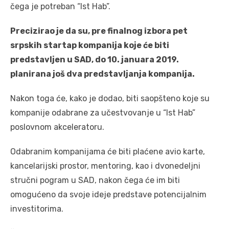
čega je potreban “Ist Hab”.
Precizirao je da su, pre finalnog izbora pet
srpskih startap kompanija koje će biti
predstavljen u SAD, do 10. januara 2019.
planirana još dva predstavljanja kompanija.
Nakon toga će, kako je dodao, biti saopšteno koje su
kompanije odabrane za učestvovanje u “Ist Hab”
poslovnom akceleratoru.
Odabranim kompanijama će biti plaćene avio karte,
kancelarijski prostor, mentoring, kao i dvonedeljni
stručni pogram u SAD, nakon čega će im biti
omogućeno da svoje ideje predstave potencijalnim
investitorima.