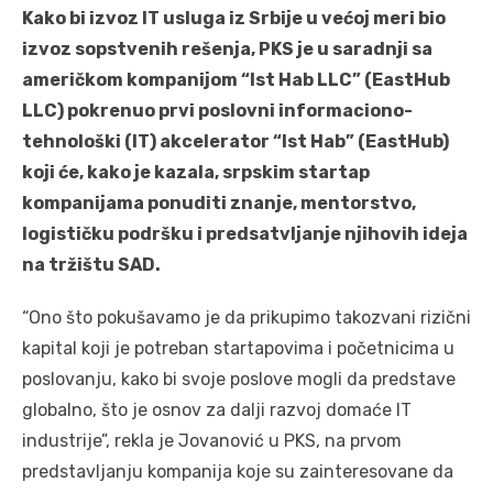
Kako bi izvoz IT usluga iz Srbije u većoj meri bio
izvoz sopstvenih rešenja, PKS je u saradnji sa
američkom kompanijom “Ist Hab LLC” (EastHub
LLC) pokrenuo prvi poslovni informaciono-
tehnološki (IT) akcelerator “Ist Hab” (EastHub)
koji će, kako je kazala, srpskim startap
kompanijama ponuditi znanje, mentorstvo,
logističku podršku i predsatvljanje njihovih ideja
na tržištu SAD.
“Ono što pokušavamo je da prikupimo takozvani rizični
kapital koji je potreban startapovima i početnicima u
poslovanju, kako bi svoje poslove mogli da predstave
globalno, što je osnov za dalji razvoj domaće IT
industrije”, rekla je Jovanović u PKS, na prvom
predstavljanju kompanija koje su zainteresovane da