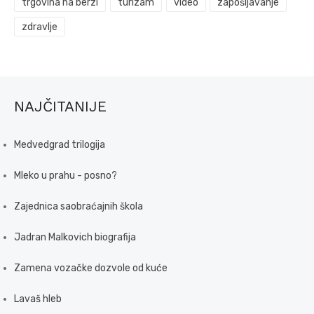
trgovina na berzi
turizam
video
zapošljavanje
zdravlje
NAJČITANIJE
Medvedgrad trilogija
Mleko u prahu - posno?
Zajednica saobraćajnih škola
Jadran Malkovich biografija
Zamena vozačke dozvole od kuće
Lavaš hleb