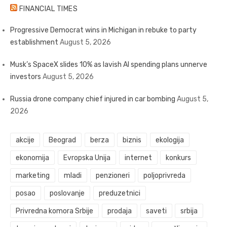
FINANCIAL TIMES
Progressive Democrat wins in Michigan in rebuke to party
establishment
August 5, 2026
Musk’s SpaceX slides 10% as lavish AI spending plans unnerve
investors
August 5, 2026
Russia drone company chief injured in car bombing
August 5,
2026
akcije
Beograd
berza
biznis
ekologija
ekonomija
Evropska Unija
internet
konkurs
marketing
mladi
penzioneri
poljoprivreda
posao
poslovanje
preduzetnici
Privredna komora Srbije
prodaja
saveti
srbija