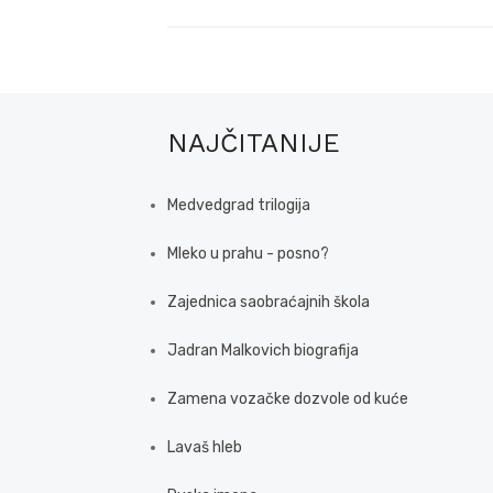
post:
NAJČITANIJE
Medvedgrad trilogija
Mleko u prahu - posno?
Zajednica saobraćajnih škola
Jadran Malkovich biografija
Zamena vozačke dozvole od kuće
Lavaš hleb