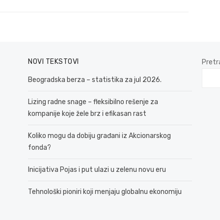
post:
NOVI TEKSTOVI
Pretr
Beogradska berza – statistika za jul 2026.
Lizing radne snage – fleksibilno rešenje za
kompanije koje žele brz i efikasan rast
Koliko mogu da dobiju građani iz Akcionarskog
fonda?
Inicijativa Pojas i put ulazi u zelenu novu eru
Tehnološki pioniri koji menjaju globalnu ekonomiju