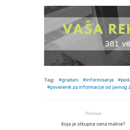
Tag:
građani
informisanje
pod
poverenik za informacije od javnog 
Post
Previous
navigation
Previous
Koja je otkupna cena maline?