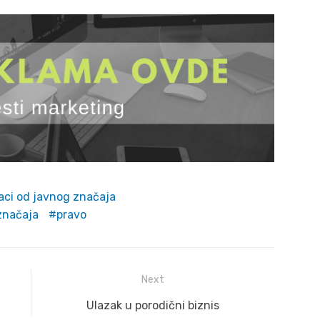
aci od javnog značaja
značaja
pravo
Next
Next
Ulazak u porodični biznis