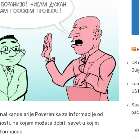
US 
Jul
Iran
US 
Sau
pac
al kancelarije Poverenika za informacije od
nosti, na kojem možete dobiti savet u kojim
ak
nformacije.