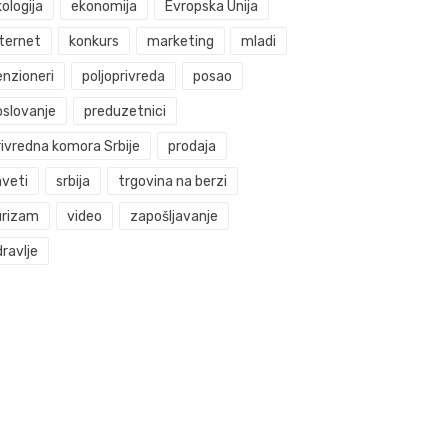
ologija
ekonomija
Evropska Unija
nternet
konkurs
marketing
mladi
enzioneri
poljoprivreda
posao
oslovanje
preduzetnici
rivredna komora Srbije
prodaja
aveti
srbija
trgovina na berzi
urizam
video
zapošljavanje
ravlje