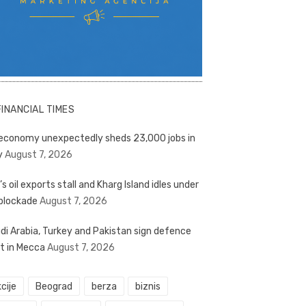
FINANCIAL TIMES
economy unexpectedly sheds 23,000 jobs in
y
August 7, 2026
’s oil exports stall and Kharg Island idles under
blockade
August 7, 2026
di Arabia, Turkey and Pakistan sign defence
t in Mecca
August 7, 2026
cije
Beograd
berza
biznis