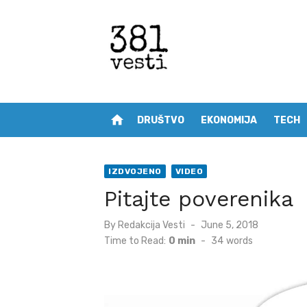
Skip
to
content
home
DRUŠTVO
EKONOMIJA
TECH
IZDVOJENO
VIDEO
Pitajte poverenika
Posted
By
Redakcija Vesti
June 5, 2018
on
Time to Read:
0 min
-
34
words