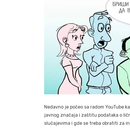
Nedavno je počeo sa radom YouTube kan
javnog značaja i zaštitu podataka o lič
slučajevima i gde se treba obratiti za i