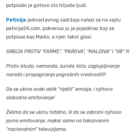
potpisalo je gotovo sto hiljada ljudi.
Peticija
jednostavnog sadržaja nalazi se na sajtu
peticije24.com, pokrenuo ju je pojedinac koji se
potpisao kao Marko, a njen tekst glasi:
SRBIJA PROTIV “FARME”, “PAROVA”, “MALDIVA” I “VB” !!!
Protiv bluda, nemorala, šunda, kiča, zaglupljivanja
naroda i propagiranja pogrešnih vrednosti!!!
Da se ukine svaki oblik “rijaliti” emisija, i njihovo
slobodno emitovanje!
Želimo da se ukinu totalno, ili da se zabrani njihovo
javno emitovanje, makar samo na takozvanim
“nacionalnim” televizijama.