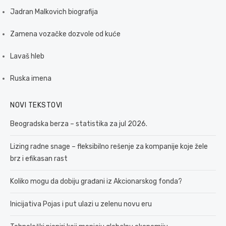
Jadran Malkovich biografija
Zamena vozačke dozvole od kuće
Lavaš hleb
Ruska imena
NOVI TEKSTOVI
Beogradska berza – statistika za jul 2026.
Lizing radne snage – fleksibilno rešenje za kompanije koje žele
brz i efikasan rast
Koliko mogu da dobiju građani iz Akcionarskog fonda?
Inicijativa Pojas i put ulazi u zelenu novu eru