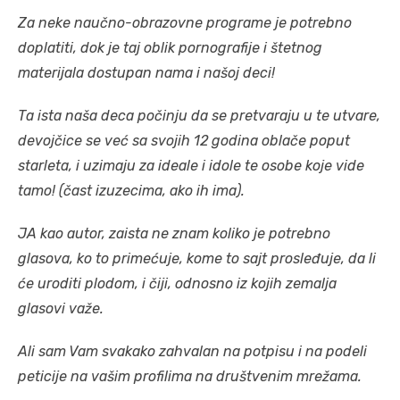
Za neke naučno-obrazovne programe je potrebno
doplatiti, dok je taj oblik pornografije i štetnog
materijala dostupan nama i našoj deci!
Ta ista naša deca počinju da se pretvaraju u te utvare,
devojčice se već sa svojih 12 godina oblače poput
starleta, i uzimaju za ideale i idole te osobe koje vide
tamo! (čast izuzecima, ako ih ima).
JA kao autor, zaista ne znam koliko je potrebno
glasova, ko to primećuje, kome to sajt prosleđuje, da li
će uroditi plodom, i čiji, odnosno iz kojih zemalja
glasovi važe.
Ali sam Vam svakako zahvalan na potpisu i na podeli
peticije na vašim profilima na društvenim mrežama.