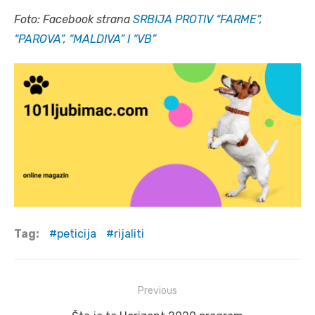
Foto: Facebook strana
SRBIJA PROTIV “FARME”,
“PAROVA”, “MALDIVA” I “VB”
Tag:
peticija
rijaliti
Post
Previous
navigation