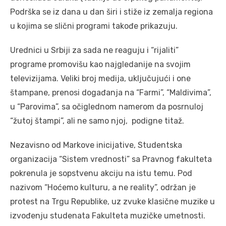
Podrška se iz dana u dan širi i stiže iz zemalja regiona
u kojima se slični programi takođe prikazuju.
Urednici u Srbiji za sada ne reaguju i “rijaliti”
programe promovišu kao najgledanije na svojim
televizijama. Veliki broj medija, uključujući i one
štampane, prenosi događanja na “Farmi”, “Maldivima”,
u “Parovima”, sa očiglednom namerom da posrnuloj
“žutoj štampi”, ali ne samo njoj, podigne titaž.
Nezavisno od Markove inicijative, Studentska
organizacija “Sistem vrednosti” sa Pravnog fakulteta
pokrenula je sopstvenu akciju na istu temu. Pod
nazivom “Hoćemo kulturu, a ne reality”, održan je
protest na Trgu Republike, uz zvuke klasične muzike u
izvođenju studenata Fakulteta muzičke umetnosti.