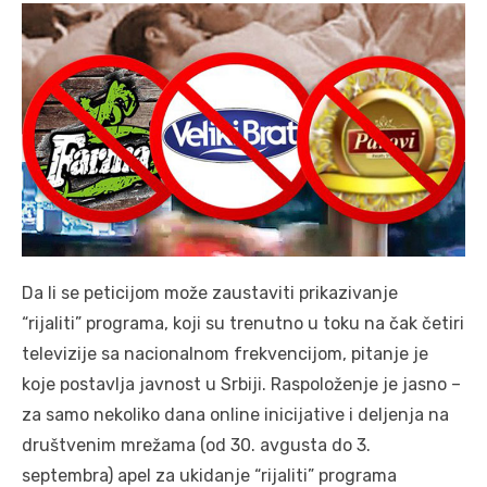
Da li se peticijom može zaustaviti prikazivanje
“rijaliti” programa, koji su trenutno u toku na čak četiri
televizije sa nacionalnom frekvencijom, pitanje je
koje postavlja javnost u Srbiji. Raspoloženje je jasno –
za samo nekoliko dana online inicijative i deljenja na
društvenim mrežama (od 30. avgusta do 3.
septembra) apel za ukidanje “rijaliti” programa