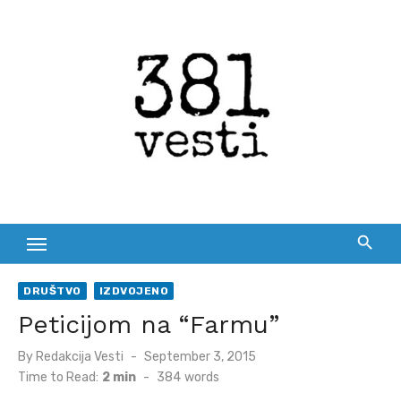
Skip
to
content
DRUŠTVO
IZDVOJENO
Peticijom na “Farmu”
Posted
By
Redakcija Vesti
September 3, 2015
on
Time to Read:
2 min
-
384
words