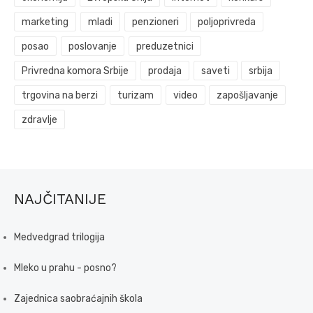
marketing
mladi
penzioneri
poljoprivreda
posao
poslovanje
preduzetnici
Privredna komora Srbije
prodaja
saveti
srbija
trgovina na berzi
turizam
video
zapošljavanje
zdravlje
NAJČITANIJE
Medvedgrad trilogija
Mleko u prahu - posno?
Zajednica saobraćajnih škola