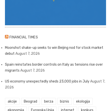
FINANCIAL TIMES
Moonshot shake-up seeks to win Beijing nod for stock market
debut
August 7, 2026
Spain reinstates border controls on Italy as tensions rise over
migrants
August 7, 2026
US economy unexpectedly sheds 23,000 jobs in July
August 7,
2026
akcije
Beograd
berza
biznis
ekologija
ekonomija
Evropska Unija
internet
konkurs