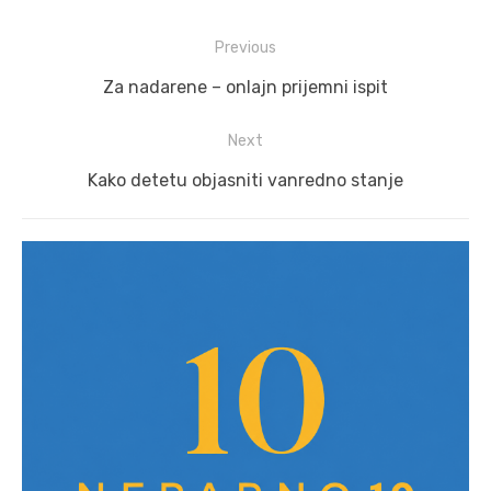
Post
Previous
navigation
Previous
Za nadarene – onlajn prijemni ispit
post:
Next
Next
Kako detetu objasniti vanredno stanje
post: