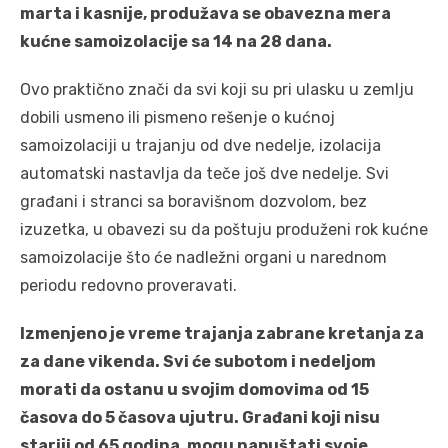
marta i kasnije, produžava se obavezna mera
kućne samoizolacije sa 14 na 28 dana.
Ovo praktično znači da svi koji su pri ulasku u zemlju
dobili usmeno ili pismeno rešenje o kućnoj
samoizolaciji u trajanju od dve nedelje, izolacija
automatski nastavlja da teče još dve nedelje. Svi
građani i stranci sa boravišnom dozvolom, bez
izuzetka, u obavezi su da poštuju produženi rok kućne
samoizolacije što će nadležni organi u narednom
periodu redovno proveravati.
Izmenjeno je vreme trajanja zabrane kretanja za
za dane vikenda. Svi će subotom i nedeljom
morati da ostanu u svojim domovima od 15
časova do 5 časova ujutru. Građani koji nisu
stariji od 65 godina, mogu napuštati svoje