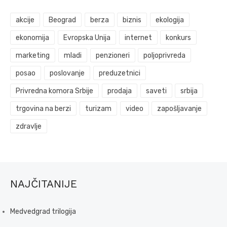
akcije
Beograd
berza
biznis
ekologija
ekonomija
Evropska Unija
internet
konkurs
marketing
mladi
penzioneri
poljoprivreda
posao
poslovanje
preduzetnici
Privredna komora Srbije
prodaja
saveti
srbija
trgovina na berzi
turizam
video
zapošljavanje
zdravlje
NAJČITANIJE
Medvedgrad trilogija