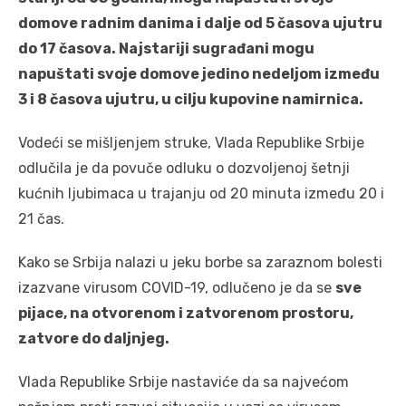
domove radnim danima i dalje od 5 časova ujutru
do 17 časova. Najstariji sugrađani mogu
napuštati svoje domove jedino nedeljom između
3 i 8 časova ujutru, u cilju kupovine namirnica.
Vodeći se mišljenjem struke, Vlada Republike Srbije
odlučila je da povuče odluku o dozvoljenoj šetnji
kućnih ljubimaca u trajanju od 20 minuta između 20 i
21 čas.
Kako se Srbija nalazi u jeku borbe sa zaraznom bolesti
izazvane virusom COVID-19, odlučeno je da se
sve
pijace, na otvorenom i zatvorenom prostoru,
zatvore do daljnjeg.
Vlada Republike Srbije nastaviće da sa najvećom