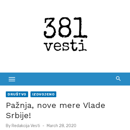
Skip
to
content
DRUŠTVO
IZDVOJENO
Pažnja, nove mere Vlade
Srbije!
Posted
By
Redakcija Vesti
March 28, 2020