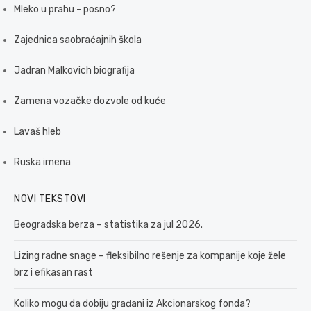
Mleko u prahu - posno?
Zajednica saobraćajnih škola
Jadran Malkovich biografija
Zamena vozačke dozvole od kuće
Lavaš hleb
Ruska imena
NOVI TEKSTOVI
Beogradska berza – statistika za jul 2026.
Lizing radne snage – fleksibilno rešenje za kompanije koje žele
brz i efikasan rast
Koliko mogu da dobiju građani iz Akcionarskog fonda?