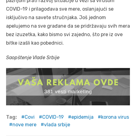
pažnjom prati razvoj situacije u vezi sa virusom
COVID-19 i prilagođava sve mere, oslanjajući se
isključivo na savete stručnjaka. Još jednom
apelujemo na sve građane da se pridržavaju svih mera
bez izuzetka, kako bismo svi zajedno, što pre iz ove
bitke izašli kao pobednici.
Saopštenje Vlade Srbije
Tag:
Covi
COVID-19
epidemija
korona virus
nove mere
vlada srbije