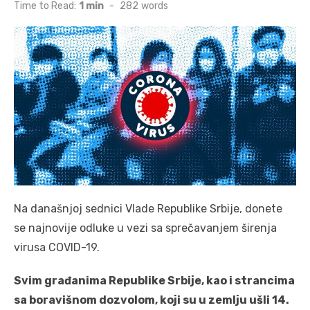
on
Time to Read:
1 min
-
282
words
Na današnjoj sednici Vlade Republike Srbije, donete
se najnovije odluke u vezi sa sprečavanjem širenja
virusa COVID-19.
Svim građanima Republike Srbije, kao i strancima
sa boravišnom dozvolom, koji su u zemlju ušli 14.