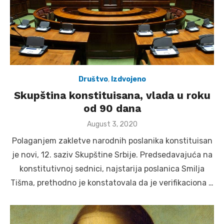
Društvo
,
Izdvojeno
Skupština konstituisana, vlada u roku
od 90 dana
Posted
August 3, 2020
on
Polaganjem zakletve narodnih poslanika konstituisan
je novi, 12. saziv Skupštine Srbije. Predsedavajuća na
konstitutivnoj sednici, najstarija poslanica Smilja
Tišma, prethodno je konstatovala da je verifikaciona …