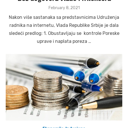
Posted
February 8, 2021
on
Nakon više sastanaka sa predstavnicima Udruženja
radnika na internetu, Vlada Republike Srbije je dala
sledeći predlog: 1. Obustavljaju se kontrole Poreske
uprave i naplata poreza …