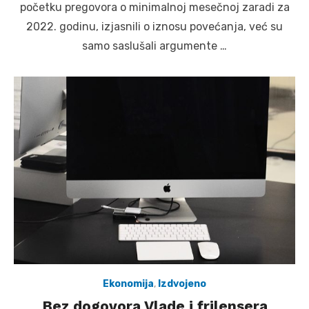
početku pregovora o minimalnoj mesečnoj zaradi za
2022. godinu, izjasnili o iznosu povećanja, već su
samo saslušali argumente …
Ekonomija
,
Izdvojeno
Bez dogovora Vlade i frilensera