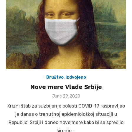
Društvo
,
Izdvojeno
Nove mere Vlade Srbije
Posted
June 29, 2020
on
Krizni štab za suzbijanje bolesti COVID-19 raspravljao
je danas o trenutnoj epidemiološkoj situaciji u
Republici Srbiji i doneo nove mere kako bi se sprečilo
širenje …