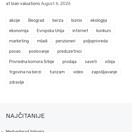
at loan valuations
August 6, 2026
akcije
Beograd
berza
biznis
ekologija
ekonomija
Evropska Unija
internet
konkurs
marketing
mladi
penzioneri
poljoprivreda
posao
poslovanje
preduzetnici
Privredna komora Srbije
prodaja
saveti
srbija
trgovina na berzi
turizam
video
zapošljavanje
zdravlje
NAJČITANIJE
Medvedgrad trilogija