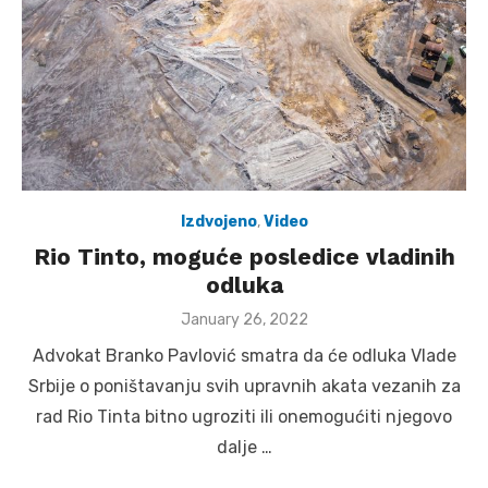
Izdvojeno
,
Video
Rio Tinto, moguće posledice vladinih
odluka
Posted
January 26, 2022
on
Advokat Branko Pavlović smatra da će odluka Vlade
Srbije o poništavanju svih upravnih akata vezanih za
rad Rio Tinta bitno ugroziti ili onemogućiti njegovo
dalje …