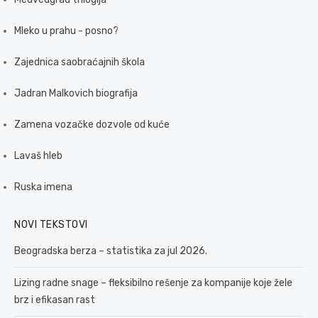
Mleko u prahu - posno?
Zajednica saobraćajnih škola
Jadran Malkovich biografija
Zamena vozačke dozvole od kuće
Lavaš hleb
Ruska imena
NOVI TEKSTOVI
Beogradska berza – statistika za jul 2026.
Lizing radne snage – fleksibilno rešenje za kompanije koje žele
brz i efikasan rast