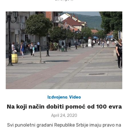
Izdvojeno
,
Video
Na koji način dobiti pomoć od 100 evra
Posted
April 24, 2020
on
Svi punoletni građani Republike Srbije imaju pravo na