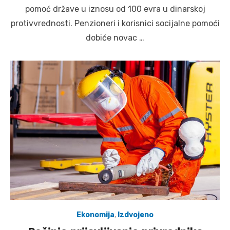
pomoć države u iznosu od 100 evra u dinarskoj
protivvrednosti. Penzioneri i korisnici socijalne pomoći
dobiće novac …
Ekonomija
,
Izdvojeno