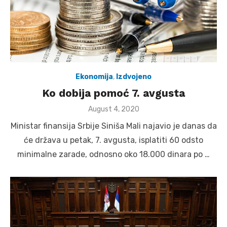
Ekonomija
,
Izdvojeno
Ko dobija pomoć 7. avgusta
Posted
August 4, 2020
on
Ministar finansija Srbije Siniša Mali najavio je danas da
će država u petak, 7. avgusta, isplatiti 60 odsto
minimalne zarade, odnosno oko 18.000 dinara po …