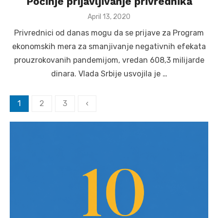
Počinje prijavljivanje privrednika
Posted
April 13, 2020
on
Privrednici od danas mogu da se prijave za Program
ekonomskih mera za smanjivanje negativnih efekata
prouzrokovanih pandemijom, vredan 608,3 milijarde
dinara. Vlada Srbije usvojila je …
Posts
1
2
3
‹
pagination