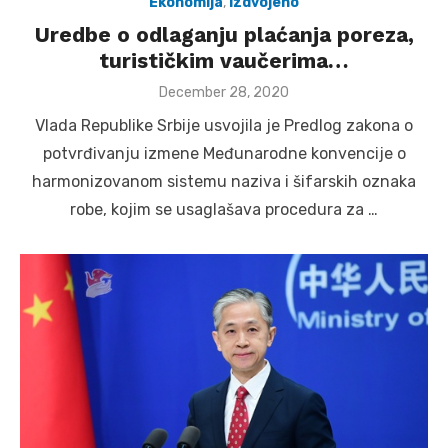
Ekonomija
,
Izdvojeno
Uredbe o odlaganju plaćanja poreza,
turističkim vaučerima…
Posted
December 28, 2020
on
Vlada Republike Srbije usvojila je Predlog zakona o
potvrđivanju izmene Međunarodne konvencije o
harmonizovanom sistemu naziva i šifarskih oznaka
robe, kojim se usaglašava procedura za …