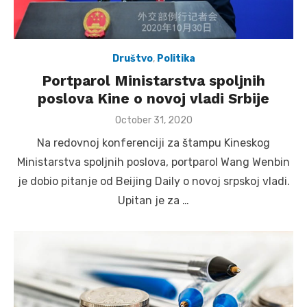
Društvo
,
Politika
Portparol Ministarstva spoljnih
poslova Kine o novoj vladi Srbije
Posted
October 31, 2020
on
Na redovnoj konferenciji za štampu Kineskog
Ministarstva spoljnih poslova, portparol Wang Wenbin
je dobio pitanje od Beijing Daily o novoj srpskoj vladi.
Upitan je za …