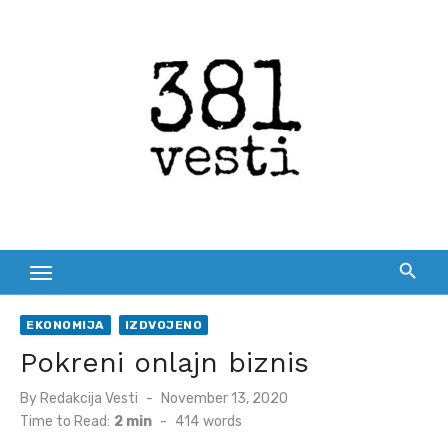
Skip
to
content
EKONOMIJA
IZDVOJENO
Pokreni onlajn biznis
Posted
By
Redakcija Vesti
November 13, 2020
on
Time to Read:
2 min
-
414
words