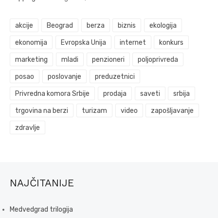
akcije
Beograd
berza
biznis
ekologija
ekonomija
Evropska Unija
internet
konkurs
marketing
mladi
penzioneri
poljoprivreda
posao
poslovanje
preduzetnici
Privredna komora Srbije
prodaja
saveti
srbija
trgovina na berzi
turizam
video
zapošljavanje
zdravlje
NAJČITANIJE
Medvedgrad trilogija