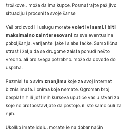
troškove… može da ima kupce. Posmatrajte pažljivo
situaciju i procenite svoje šanse.
Vaš proizvod ili uslugu morate
voleti vi sami, i biti
maksimalno zainteresovani
za sva eventualna
poboljšanja, varijante, jake i slabe tačke. Samo lična
strast i želja da se drugome zaista ponudi nešto
vredno, ali pre svega potrebno, može da dovede do
uspeha.
Razmislite o svim
znanjima
koje za svoj internet
biznis imate, i onima koje nemate. Ogroman broj
besplatnih ili jeftinih kurseva uputiće vas u stvari za
koje ne pretpostavljate da postoje, ili ste samo čuli za
njih.
Ukoliko imate ideju, morate je na dobar način