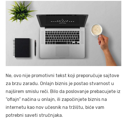
Ne, ovo nije promotivni tekst koji preporučuje sajtove
za brzu zaradu. Onlajn biznis je postao stvarnost u
najširem smislu reči. Bilo da poslovanje prebacujete iz
“oflajn” načina u onlajn, ili započinjete biznis na
internetu kao nov učesnik na tržištu, biće vam
potrebni saveti stručnjaka.