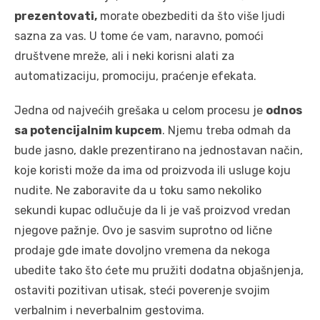
prezentovati,
morate obezbediti da što više ljudi
sazna za vas. U tome će vam, naravno, pomoći
društvene mreže, ali i neki korisni alati za
automatizaciju, promociju, praćenje efekata.
Jedna od najvećih grešaka u celom procesu je
odnos
sa potencijalnim kupcem
. Njemu treba odmah da
bude jasno, dakle prezentirano na jednostavan način,
koje koristi može da ima od proizvoda ili usluge koju
nudite. Ne zaboravite da u toku samo nekoliko
sekundi kupac odlučuje da li je vaš proizvod vredan
njegove pažnje. Ovo je sasvim suprotno od lične
prodaje gde imate dovoljno vremena da nekoga
ubedite tako što ćete mu pružiti dodatna objašnjenja,
ostaviti pozitivan utisak, steći poverenje svojim
verbalnim i neverbalnim gestovima.