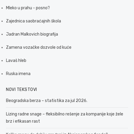
Mleko u prahu - posno?
Zajednica saobraćajnih škola
Jadran Malkovich biografija
Zamena vozačke dozvole od kuće
Lavaš hleb
Ruska imena
NOVI TEKSTOVI
Beogradska berza – statistika za jul 2026.
Lizing radne snage – fleksibilno rešenje za kompanije koje žele
brz i efikasan rast