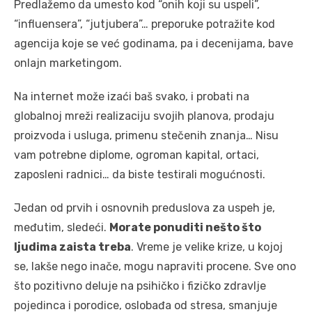
Predlažemo da umesto kod “onih koji su uspeli”,
“influensera”, “jutjubera”… preporuke potražite kod
agencija koje se već godinama, pa i decenijama, bave
onlajn marketingom.
Na internet može izaći baš svako, i probati na
globalnoj mreži realizaciju svojih planova, prodaju
proizvoda i usluga, primenu stečenih znanja… Nisu
vam potrebne diplome, ogroman kapital, ortaci,
zaposleni radnici… da biste testirali mogućnosti.
Jedan od prvih i osnovnih preduslova za uspeh je,
međutim, sledeći.
Morate ponuditi nešto što
ljudima zaista treba
. Vreme je velike krize, u kojoj
se, lakše nego inače, mogu napraviti procene. Sve ono
što pozitivno deluje na psihičko i fizičko zdravlje
pojedinca i porodice, oslobađa od stresa, smanjuje