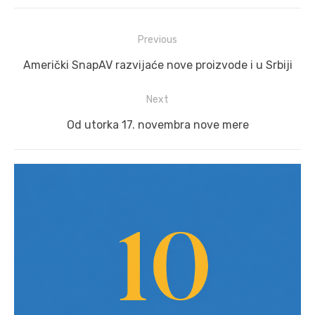
Post
Previous
navigation
Previous
Američki SnapAV razvijaće nove proizvode i u Srbiji
post:
Next
Next
Od utorka 17. novembra nove mere
post: